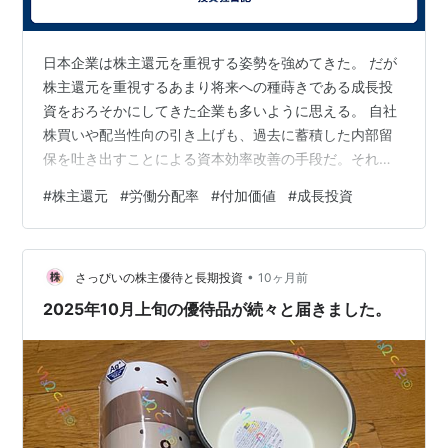
日本企業は株主還元を重視する姿勢を強めてきた。 だが
株主還元を重視するあまり将来への種蒔きである成長投
資をおろそかにしてきた企業も多いように思える。 自社
株買いや配当性向の引き上げも、過去に蓄積した内部留
保を吐き出すことによる資本効率改善の手段だ。それに
よって株価が大きく上昇した企業も多い。でも成長への
#
株主還元
#
労働分配率
#
付加価値
#
成長投資
投資がなされていなければいずれ限界がくる。これから
はその場しのぎの株主還元にとどまっていた企業と、成
長への投資を怠らなかった企業との差が如実に表れてく
•
るのではないか。 株主還元重視によって従業員への賃上
さっぴいの株主優待と長期投資
10ヶ月前
げが抑えられているという批判もある。企業の付加価値
2025年10月上旬の優待品が続々と届きました。
に占める人件費の割合を示す労働分配率は平成以…