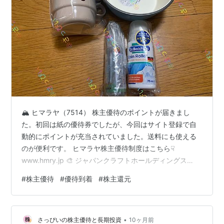
🏔 ヒマラヤ（7514） 株主優待のポイントが届きまし
た。初回は紙の優待券でしたが、今回はサイト登録で自
動的にポイントが充当されていました。送料にも使える
のが便利です。 ヒマラヤ株主優待制度はこちら☟
www.hmry.jp 🎨 ジャパンクラフトホールディングス
（7135） 株主優待を使って「しゅげーる楽天店」で注文
#
株主優待
#
優待到着
#
株主還元
していた品が届きました。うっかり楽天お買いまわりキ
ャンペーンの時期を逃してしまいましたが、欲しかった
ものが無事に手に入って満足です。 ジャパンクラフト株
•
主優待情報はこちら☟ www.jcraft-hd.co.jp 🍲 ビーウィズ
さっぴいの株主優待と長期投資
10ヶ月前