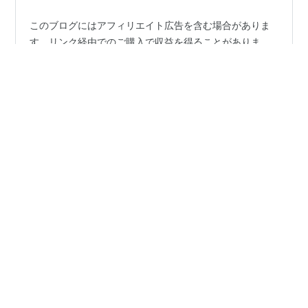
このブログにはアフィリエイト広告を含む場合がありま
す。リンク経由でのご購入で収益を得ることがありま
す。ご理解いただけると嬉しいです。 こんにちは！おけ
ももです！ 最近、味の素の株価がぐんぐん上がってるの
を見て「なんで？」と気になった方もいるかもしれませ
ん。 実は「自社株買い（じしゃかぶがい）」という仕組
#
初心者
#
自社株買いとは
#
わかりやすく
#
株主還元
みが関係しています。 でも、「自社株買い」って聞いた
ことあるけど、意味までは分からない…という方も多い
はず。 今回は、株初心者さん向けにやさしく「自社株買