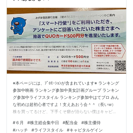
※本ページには、ﾌﾟﾛﾓｰｼｮﾝが含まれています※ ランキング
参加中映画 ランキング参加中美女計画グループ ランキン
グ参加中ライフスタイル ランキング参加中はてブロ みん
な初めは超初心者ですよ！支えあおう会＾＾（長いw）
株を買ってるけど、下手くそ癖が治らない僕はキャピタ
ルゲインなどできるはずもなく、損切りでマイナス出し
#
６月
#
株主総会集中日
#
配当金
#
株主優待
たり、塩漬けしてしまっていたりしてるー。塩漬けして
#
ハッチ
#
ライフスタイル
#
キャピタルゲイン
も、まだ期待ができる株は、いい会社の株と言える。つ