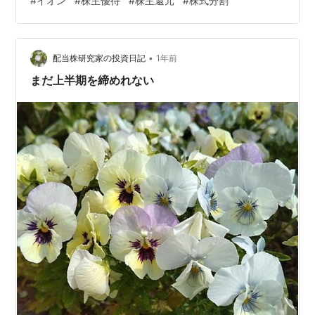
#
イオン
#
株主優待
#
株主還元
#
株式分割
う株主）や一部の機関投資家から批判の対象になること
も少なくありませんでした。 そんな中、日本の小売業の
雄であるイオン株式会社（証券コード：8267）は、
•
「100%個人株主でいい」と言い切る大胆な経営哲学を打
配当株研究家の投資日記
1年前
ち出しています。約97万人の個人株主を抱え、保有比率
まだ上半期を締めれない
も3割を超える同社は、手厚い株主…