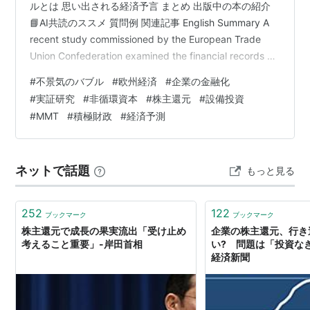
ルとは 思い出される経済予言 まとめ 出版中の本の紹介
📘AI共読のススメ 質問例 関連記事 English Summary A
recent study commissioned by the European Trade
Union Confederation examined the financial records of
300 major European non-financial corporations over a
#
不景気のバブル
#
欧州経済
#
企業の金融化
25-year period. It found that, despite strong…
#
実証研究
#
非循環資本
#
株主還元
#
設備投資
#
MMT
#
積極財政
#
経済予測
ネットで話題
もっと見る
252
122
ブックマーク
ブックマーク
株主還元で成長の果実流出「受け止め
企業の株主還元、行き
考えること重要」-岸田首相
い? 問題は「投資なき
経済新聞