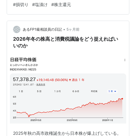
#
損切り
#
塩漬け
#
株主還元
まり、配当金が付いたり、優待がある、そんな会社の株
を可能ならば買うべきだねー。 前回シリーズリンク
hatch51.com って事で、６月は株を買う者にとって、ま
ぁ大事な時期なん…
•
あるFP1級相談員の日記
5ヶ月前
2026年冬の株高と消費税議論をどう捉えればい
いのか
2025年秋の高市政権誕生から日本株が爆上げしている。