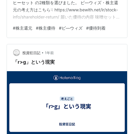
ヒーセット の2種類を選びました。 ビ―ウィズ・株主還
元の考え方はこちら☟ https://www.bewith.net/ir/stock-
info/shareholder-return/ 届いた優待の内容 味噌セット
ここ半年ほど味噌が家になく、味噌汁を作っていなかっ
#
株主還元
#
株主優待
#
ビ―ウィズ
#
優待到着
たので、今回はちょうど良いタイミングで選びました。
届いた味噌はしっかりと香りがあり、優しい塩気でごは
んにも合いそうです。 ユッケじゃん＆コーヒーセット ユ
•
ッケじゃんはお店で食べるくらい好きなメニュー。コー
投資狂日記
1年前
ヒーもよく飲むので…
「r>g」という現実