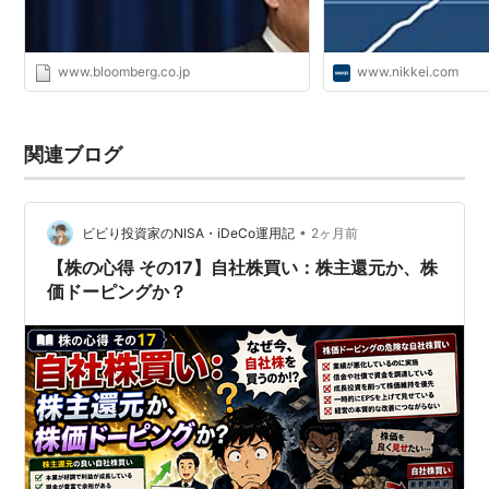
www.bloomberg.co.jp
www.nikkei.com
関連ブログ
•
ビビり投資家のNISA・iDeCo運用記
2ヶ月前
【株の心得 その17】自社株買い：株主還元か、株
価ドーピングか？