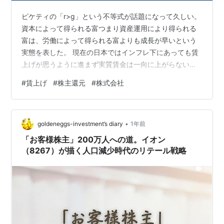
ピケティの「r>g」という不等式が話題になって久しい。
資本によって得られる富つまり資産運用により得られる
富は、労働によって得られる富よりも成長が早いという
実態を表した。 現在の日本ではインフレ下にあっても賃
上げが思うように進まず実質賃金は一向に上がらないで
いる。一方、上場企業は配当の増加など株主還元を積極
#
賃上げ
#
株主還元
#
株式会社
的に進めている。株式を持つ者と持たない者との差が広
がりつつあり、まさに「r>g」という現実が突き付けられ
ている。 むろんこういう状態は望ましい状態とはいえな
•
いので政治がなんとかするべきなのだろう。だがいくら
goldeneggs-investment’s diary
1年前
政治に期待したところで期待通りになるかはわからな
「お客様株主」200万人への道。イオン
い。 なぜ労働者の賃上げが進まず、株主へ…
（8267）が描く人口減少時代のリテール戦略