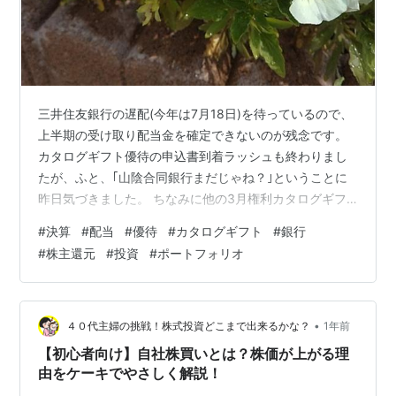
三井住友銀行の遅配(今年は7月18日)を待っているので、
上半期の受け取り配当金を確定できないのが残念です。
カタログギフト優待の申込書到着ラッシュも終わりまし
たが、ふと、｢山陰合同銀行まだじゃね？｣ということに
昨日気づきました。 ちなみに他の3月権利カタログギフ
ト優待銘柄は、 大和ハウス、アルコニックス、全国保
#
決算
#
配当
#
優待
#
カタログギフト
#
銀行
証、めぶき、ゆうちょ、コンコルディア、ヤマハ発、テ
#
株主還元
#
投資
#
ポートフォリオ
イエステック、三十三、第四北越、ひろぎん、群馬、七
十七、ふくおか、百十四、山口、芙蓉リース、リコーリ
ース、NECキャピタル、エスリード、KDDI、沖縄セルラ
ーです。 すでにいくつかの商品は到着しているので、山
•
４０代主婦の挑戦！株式投資どこまで出来るかな？
1年前
陰合銀が遅すぎなのかも。。 こ…
【初心者向け】自社株買いとは？株価が上がる理
由をケーキでやさしく解説！