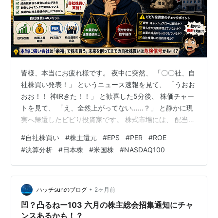
皆様、本当にお疲れ様です。 夜中に突然、 「〇〇社、自
社株買い発表！」 というニュース速報を見て、 「うおお
おお！！ 神IRきた！！」 と歓喜した5分後、 株価チャー
トを見て、 「え、全然上がってない……？」 と静かに現
実へ帰還したビビり投資家です。 株式市場には、 配当と
並ぶ“株主還元の花火大会”があります。 それが、 「自社
#
自社株買い
#
株主還元
#
EPS
#
PER
#
ROE
株買い」 です。 しかし最近の市場では、 この自社株買
#
決算分析
#
日本株
#
米国株
#
NASDAQ100
いについて、 ✔ 株主思いの還元策 なのか、 ✔ EPSを盛
るための株価ドーピング なのか、 大激論が巻き起こって
います。 今回のテーマは、 「自社株買い」 です。 ◆ そ
もそも「自社株買い」とは何か？ —— ビビり…
•
ハッチsunのブログ
2ヶ月前
凹？凸るねー103 六月の株主総会招集通知にチャ
ンスあるかも！？