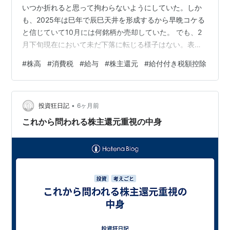
いつか折れると思って拘わらないようにしていた。しか
も、2025年は巳年で辰巳天井を形成するから早晩コケる
と信じていて10月には何銘柄か売却していた。 でも、2
月下旬現在において未だ下落に転じる様子はない。表面
的にコケる気配もない。衆議院選挙が終わり、それでも
#
株高
#
消費税
#
給与
#
株主還元
#
給付付き税額控除
日経平均は56000～57000円台と信じられないレベルを
維持している。自分は間違っていたのだろうか。その理
由を（１）～（４）で考える。消費税については将来像
•
が見えていないため、（５）に寸評を書くに留める。
投資狂日記
6ヶ月前
（１）高市政権への期待 日経平均株価が1日にドンと
これから問われる株主還元重視の中身
2000円、3000円と急騰を…