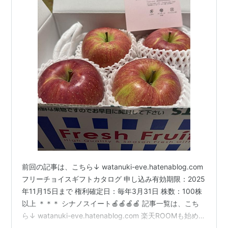
前回の記事は、こちら↓ watanuki-eve.hatenablog.com
フリーチョイスギフトカタログ 申し込み有効期限：2025
年11月15日まで 権利確定日：毎年3月31日 株数：100株
以上 ＊＊＊ シナノスイート🍎🍎🍎🍎 記事一覧は、こち
ら↓ watanuki-eve.hatenablog.com 楽天ROOMも始めま
した↓ room.rakuten.co.jp にほんブログ村 ランキング参