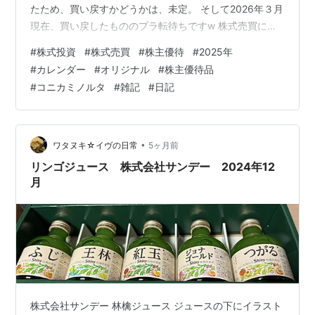
たため、買い戻すかどうかは、未定。 そして2026年３月
現在、買い戻したもののプラ転待ちですw 株式売買につ
いては、大きなリスクを避けるため、投資額も少ないん
#
株式投資
#
株式売買
#
株主優待
#
2025年
だけど 利益が少ないのは、まだいいとして塩漬けしちゃ
#
カレンダー
#
オリジナル
#
株主優待品
ってる株もw 興味ある優待を１回もらったら手放しちゃ
#
コニカミノルタ
#
雑記
#
日記
う銘柄もあるし ぼちぼち楽しみながらやってる感じか
な。 記事一覧は、こちら↓ watanuki-
eve.hatenablog.com 楽天ROOMも始めました↓
room.r…
•
ワタヌキ☆イヴの日常
5ヶ月前
リンゴジュース 株式会社サンデー 2024年12
月
株式会社サンデー 林檎ジュース ジュースの下にイラスト