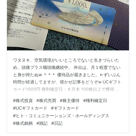
ワタヌキ、空気環境がいいところでないと生きづらいた
め、頭痛プラス咽頭痛継続中。 外出は、月１程度でない
と身が持たぬw ＊＊＊ 優待品が届きました。←ずいぶん
時間が経過してますが、寝かせ記事をどうぞw UCギフト
カード1000円 権利確定日：８月末 100株以上で獲得 記
事一覧は、こちら↓ watanuki-eve.hatenablog.com 楽天
#
株式投資
#
株式売買
#
株主優待
#
権利確定日
ROOMも始めました↓ room.rakuten.co.jp にほんブログ
#
UCギフトカード
#
ギフトカード
村 ランキング参加中【公式】2023年開設ブログ
#
ヒト・コミュニケーションズ・ホールディングス
#
株式銘柄
#
雑記
#
日記