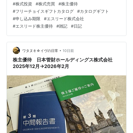
#
株式投資
#
株式売買
#
株主優待
加中【公式】2023年開設ブログ
#
フリーチョイスギフトカタログ
#
カタログギフト
#
申し込み期限
#
エスリード株式会社
#
エスリード株主優待
#
雑記
#
日記
•
ワタヌキ☆イヴの日常
10日前
株主優待 日本管財ホールディングス株式会社
2025年12月→2026年2月