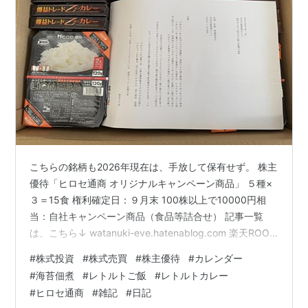
こちらの銘柄も2026年現在は、手放して保有せず。 株主
優待「ヒロセ通商 オリジナルキャンペーン商品」 ５種×
３＝15食 権利確定日：９月末 100株以上で10000円相
当：自社キャンペーン商品（食品等詰合せ） 記事一覧
は、こちら↓ watanuki-eve.hatenablog.com 楽天ROOM
も始めました↓ room.rakuten.co.jp にほんブログ村 ラン
#
株式投資
#
株式売買
#
株主優待
#
カレンダー
キング参加中【公式】2023年開設ブログ
#
海苔佃煮
#
レトルトご飯
#
レトルトカレー
#
ヒロセ通商
#
雑記
#
日記