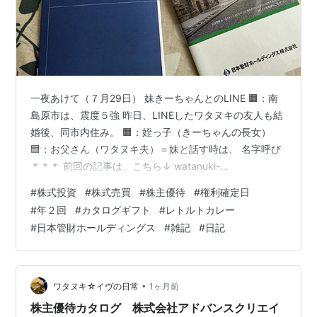
一夜あけて（７月29日） 妹きーちゃんとのLINE 🟧：南
島原市は、震度５強 昨日、LINEしたワタヌキの友人も結
婚後、同市内住み。 🟧：姪っ子（きーちゃんの長女）
🟦：お父さん（ワタヌキ夫）＝妹と話す時は、 名字呼び
＊＊＊ 前回の記事は、こちら↓ watanuki-
eve.hatenablog.com 今回も 申し込み期限：2026年4月
#
株式投資
#
株式売買
#
株主優待
#
権利確定日
30日 ＊＊＊ レトルトカレー２種 2026年２月、株主優待
#
年２回
#
カタログギフト
#
レトルトカレー
品が届きました。 権利確定日：３月末 ９月末 記事一覧
#
日本管財ホールディングス
#
雑記
#
日記
は、こちら↓ watanuki-eve.hatenablog.com 楽天ROOM
も始めました↓ room.rakuten.co.jp にほん…
•
ワタヌキ☆イヴの日常
1ヶ月前
株主優待カタログ 株式会社アドバンスクリエイ