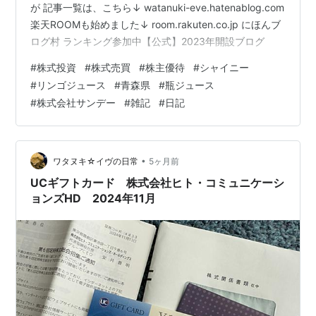
が 記事一覧は、こちら↓ watanuki-eve.hatenablog.com
楽天ROOMも始めました↓ room.rakuten.co.jp にほんブ
ログ村 ランキング参加中【公式】2023年開設ブログ
#
株式投資
#
株式売買
#
株主優待
#
シャイニー
#
リンゴジュース
#
青森県
#
瓶ジュース
#
株式会社サンデー
#
雑記
#
日記
•
ワタヌキ☆イヴの日常
5ヶ月前
UCギフトカード 株式会社ヒト・コミュニケーシ
ョンズHD 2024年11月