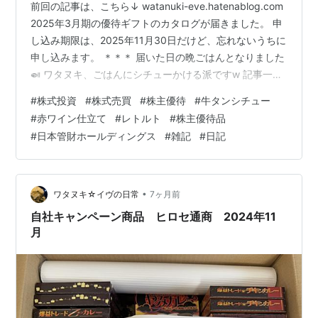
前回の記事は、こちら↓ watanuki-eve.hatenablog.com
2025年3月期の優待ギフトのカタログが届きました。 申
し込み期限は、2025年11月30日だけど、忘れないうちに
申し込みます。 ＊＊＊ 届いた日の晩ごはんとなりました
🍛 ワタヌキ、ごはんにシチューかける派ですw 記事一覧
は、こちら↓ watanuki-eve.hatenablog.com 楽天ROOM
#
株式投資
#
株式売買
#
株主優待
#
牛タンシチュー
も始めました↓ room.rakuten.co.jp にほんブログ村 ラン
#
赤ワイン仕立て
#
レトルト
#
株主優待品
キング参加中【公式】2023年開設ブログ
#
日本管財ホールディングス
#
雑記
#
日記
•
ワタヌキ☆イヴの日常
7ヶ月前
自社キャンペーン商品 ヒロセ通商 2024年11
月