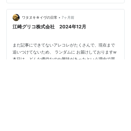
•
ワタヌキ☆イヴの日常
7ヶ月前
江崎グリコ株式会社 2024年12月
まだ記事にできてないアレコレがたくさんで、現在まで
追いつけてないため、 ランダムに お届けしておりますw
本日は、どんな優待なのか興味があったという理由で買
付して すでに手放してしまった銘柄の株主優待品です。
＊＊＊ 前回の記事は、こちら↓ watanuki-
eve.hatenablog.com 江崎グリコ株式会社 箱の中には、
#
株式投資
#
株式売買
#
株主優待
#
100株
お菓子たち 記事一覧は、こちら↓ watanuki-
#
３年未満
#
お菓子詰め合わせ
#
株主優待品
eve.hatenablog.com 楽天ROOMも始めました↓
#
江崎グリコ
#
雑記
#
日記
room.rakuten.co.jp にほんブログ村 ランキング参加中
【公式】2023年開設ブログ
•
ワタヌキ☆イヴの日常
7ヶ月前