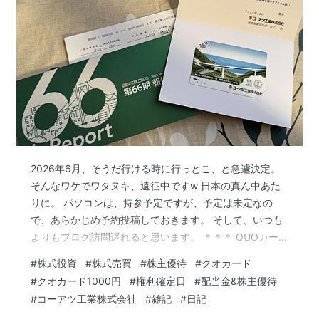
2026年6月、そうだ行ける時に行っとこ、と急遽決定。
そんなワケでワタヌキ、遠征中ですw 日本の真ん中あた
りに。 パソコンは、持参予定ですが、予定は未定なの
で、あらかじめ予約投稿しておきます。 そして、いつも
よりもブログ訪問遅れると思います。 ＊＊＊ QUOカー
ド1000円 権利確定日：９月末 100株以上で獲得：1000
#
株式投資
#
株式売買
#
株主優待
#
クオカード
円相当のクオカード 記事一覧は、こちら↓ watanuki-
#
クオカード1000円
#
権利確定日
#
配当金&株主優待
eve.hatenablog.com 楽天ROOMも始めました↓
#
コーアツ工業株式会社
#
雑記
#
日記
room.rakuten.co.jp にほんブログ村 ランキング参加中