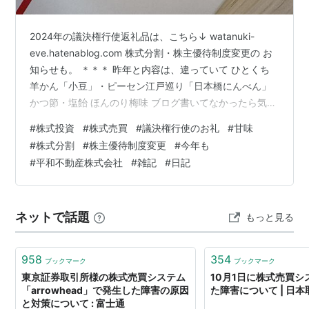
2024年の議決権行使返礼品は、こちら↓ watanuki-
eve.hatenablog.com 株式分割・株主優待制度変更の お
知らせも。 ＊＊＊ 昨年と内容は、違っていて ひとくち
羊かん「小豆」・ピーセン江戸巡り「日本橋にんべん」
かつ節・塩飴 ほんのり梅味 ブログ書いてなかったら気づ
いてなかったかもw 記事一覧は、こちら↓ watanuki-
#
株式投資
#
株式売買
#
議決権行使のお礼
#
甘味
eve.hatenablog.com 楽天ROOMも始めました↓
#
株式分割
#
株主優待制度変更
#
今年も
room.rakuten.co.jp にほんブログ村 ランキング参加中
#
平和不動産株式会社
#
雑記
#
日記
【公式】2023年開設ブログ
ネットで話題
もっと見る
958
354
ブックマーク
ブックマーク
東京証券取引所様の株式売買システム
10月1日に株式売買
「arrowhead」で発生した障害の原因
た障害について | 日
と対策について : 富士通