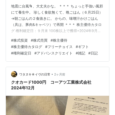
地震に台風🌀、大丈夫かな。 ＊＊＊ ちょっと手強い風邪
にて養生中。 珍しく食欲無くて、晩ごはん（６月25日）
→朝ごはんの２食抜きに。 からの、味噌汁かけごはん
（具は、豚肉&キャベツ）で再開 ＊＊＊ 株主優待カタロ
グ 権利確定日：９月末 100株以上で獲得=2024年9月時
点 4180円相当の大丸・松坂屋フリーチョイスギフト
#
株式投資
#
株式売買
#
株主優待
（Webカタログ） 福利厚生サービス（「保険市場Club
#
株主優待カタログ
#
フリーチョイス
#
ギフト
Off」）利用権 ＊＊＊ 2025年5月に届いた優待品 ちなみ
#
権利確定日
#
アドバンスクリエイト
#
雑記
#
日記
に2025年9月現在、ワタヌキ保有の株式での成績は、 ブ
ービー賞的な位置付けとなっておりますw が、2026年６
月現在、下から３位に移行。 株主優待は、廃止…
•
ワタヌキ☆イヴの日常
2ヶ月前
クオカード1000円 コーアツ工業株式会社
2024年12月