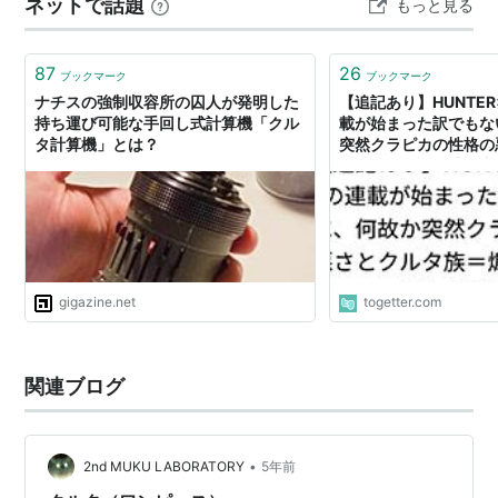
ネットで話題
もっと見る
メしています。 メルマガでは あなたの魅力が炸裂する秘
訣をお届けしています。 気になる方はぜひこちらから登
録して…
87
26
ブックマーク
ブックマーク
ナチスの強制収容所の囚人が発明した
【追記あり】HUNTER
持ち運び可能な手回し式計算機「クル
載が始まった訳でもな
タ計算機」とは？
突然クラピカの性格の
＝煽りカス説で盛り上がる
gigazine.net
togetter.com
関連ブログ
•
2nd MUKU LABORATORY
5年前