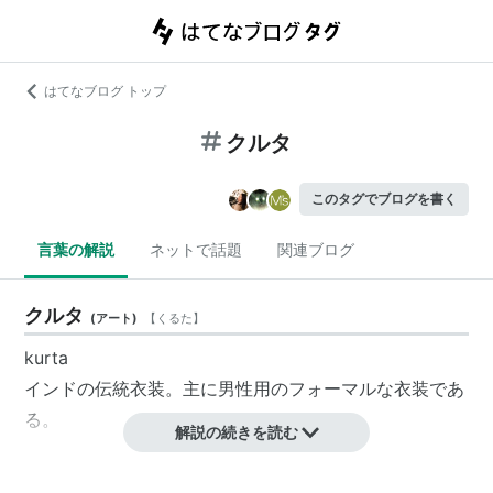
はてなブログ トップ
クルタ
このタグでブログを書く
言葉の解説
ネットで話題
関連ブログ
クルタ
(
アート
)
【
くるた
】
kurta
インドの伝統衣装。主に男性用のフォーマルな衣装であ
る。
解説の続きを読む