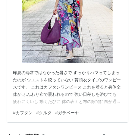
昨夏の尋常ではなかった暑さで すっかりハマってしまっ
たのが ウエストを絞っていない 貫頭衣タイプのワンピー
スです。 これはカフタンワンピース これを着ると身体全
体が ふんわり布で覆われるので 強い日差しを浴びても
疲れにくいし 動くたびに 体の表面と布の隙間に風が通っ
て 気持ち良いのです。 もうね、雨乞いならぬ 風乞い⁉︎の
#
カフタン
#
クルタ
#
ガラベーヤ
儀式をしたくなって 意味もなく両手を振って 大股で歩い
て 風を起こしたくなる 呼び込みたくなるのです。 クラ
イアントさんにも 夏を快適に送るアイテムとして オスス