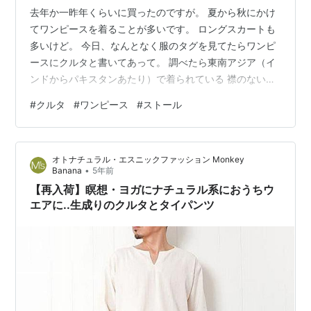
去年か一昨年くらいに買ったのですが。 夏から秋にかけ
てワンピースを着ることが多いです。 ロングスカートも
多いけど。 今日、なんとなく服のタグを見てたらワンピ
ースにクルタと書いてあって。 調べたら東南アジア（イ
ンドからパキスタンあたり）で着られている 襟のない、
ゆったりした服のことらしいです。（ロング丈は男性も
#
クルタ
#
ワンピース
#
ストール
の） 基本的に無地で、刺繍が入っているモノもあるんだ
とか。 パジャマの語源らしい。（？） 工ｴｴｪｪ(´д｀)ｪｪｴｴ
工.... パジャマなの…パジャマに見えちゃうかな... ボタン
オトナチュラル・エスニックファッション Monkey
は首のギリギリまでとめられます。 ちゃっと苦しいくら
•
Banana
5年前
いじゃないと首の腫瘍が隠せません。 黒っぽいのもあり
【再入荷】瞑想・ヨガにナチュラル系におうちウ
ます…
エアに..生成りのクルタとタイパンツ