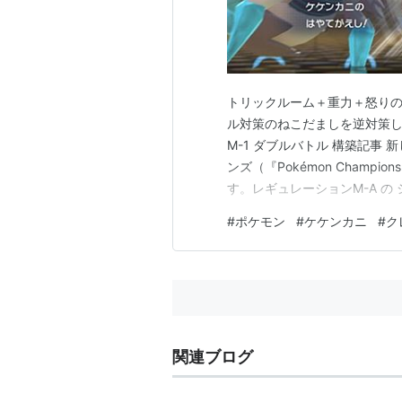
タイプ
こおり
特性
マイペース
アイス
通常特性
がんじょう
隠れ特性
トリックルーム＋重力＋怒りの
タマゴグループ
かいじゅう
ル対策のねこだましを逆対策し
M-1 ダブルバトル 構築記事
高さ
2.0m
ンズ（『Pokémon Cham
重さ
505.0kg
す。レギュレーションM-A の
ぼ」軸（トリル爆発型）で、シー
進化の系譜
#
ポケモン
#
ケケンカニ
#
ク
ろしました。 はじめに 構築の
構…
カチコール
クレベース
-Lv.37->
関連ブログ