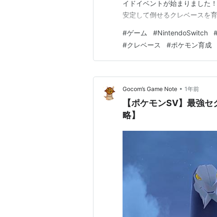
イドイベントが始まりました！ サザン
安定して倒せるクレベースを
#
ゲーム
#
NintendoSwitch
#
クレベース
#
ポケモン育成
•
Gocom’s Game Note
1年前
【ポケモンSV】最強セ
略】