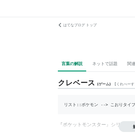
はてなブログ トップ
言葉の解説
ネットで話題
関
クレベース
(
ゲーム
)
【
くれべーす
リスト::ポケモン
 --> 
こおりタイ
『ポケットモンスター』シリーズに
場。