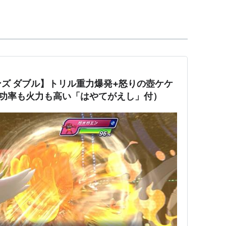
をしていて上部が平らな形状が特徴。かつて英国で
っている。
に、特防が極端に低いが、防御がとても高く、HP
ラスの物理耐性を持ち、物理技によって一撃で倒さ
ズ ダブル】トリル重力爆発+怒りの壺ケケ
たサポート型なのに対し、こちらは鈍足で攻撃が高
成功率も火力も高い「はやてがえし」付）