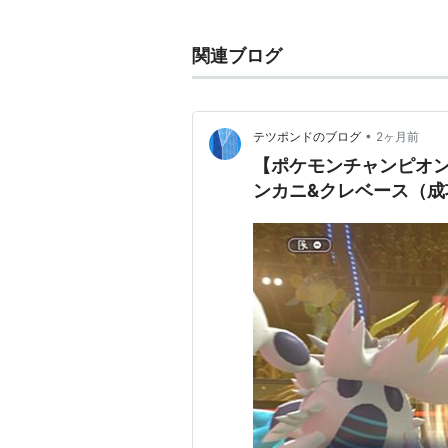
氷でできた4足歩行動物のような姿
関連ブログ
計画された氷山空母がモチーフにな
特殊耐性に優れるフリージオとは逆
も高めなため全ポケモン中トップク
•
テツポンドのブログ
2ヶ月前
れることはまずない。
【ポケモンチャンピオン
フリージオが素早さの高さを生かし
ンカニ&クレベース（
い。
データ
図鑑番号
全国図鑑
No.713
マウンテンカロス図鑑
No.080
分類
ひょうざんポケモン