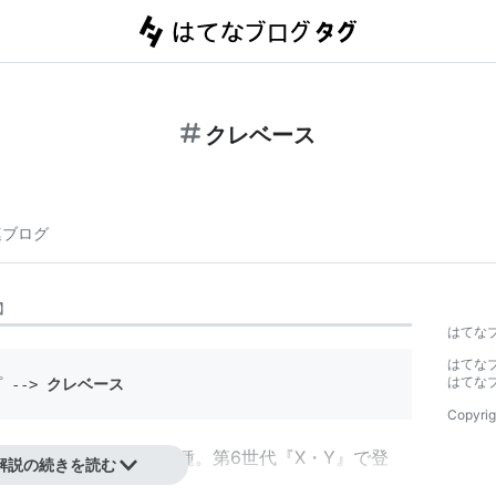
クレベース
連ブログ
】
はてな
はてな
はてな
プ
 --> 
クレベース
Copyrig
登場するポケモンの一種。第6世代『X・Y』で登
解説の続きを読む