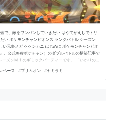
ボディ
壺で、敵をワンパンしていきたい はやてがえしでトリ
たい ポケモンチャンピオンズ ランクバトル シーズン
 新しい元壺メガ ケケンカニ はじめに ポケモンチャンピオ
pions』、公式略称ポケチャン）のダブルバトルの構築記事で
 シーズンM-1 のギミックパーティーです。 「いかりのつ
ズン中盤（4/18~19頃）にレート2000付近をうろう
レベース
#
ブリムオン
#
ヤミラミ
概要 経緯 パーティー 「はやてがえし」の活躍 結果 別