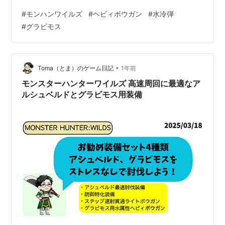
く出るクエストが出てくるのですが、ガンランスで行く
#
モンハンワイルズ
#
ヘビィボウガン
#
水冷弾
と結構厄介で。 近接武器全般嫌なモンスターじゃないの
#
グラビモス
かなと思ったのでどうにか楽に狩る方法はないかと
YouTubeで目撃した水冷弾ヘビィボウガン装備を今ある
装飾品で作ってみました。 今作ではまだガンランスとラ
イトボウガンしか使っていなかったのですが、水冷弾の
•
Toma（とま）のゲーム日記
1年前
ライトボウガンがウズ・トゥナ派生…
モンスターハンターワイルズ 高速周回に最適なア
ルシュベルドとグラビモス用装備