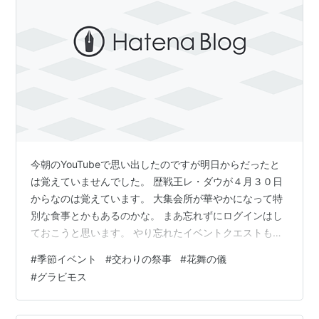
MHSP2 04弾〜
近年の作品の亜種モンスターの差別化具合からすると
「亜種」とは言えないのかもしれないが、高温の熱を大
量に蓄えているために外殻が黒ずんでいる個体も存在す
る。
今朝のYouTubeで思い出したのですが明日からだったと
は覚えていませんでした。 歴戦王レ・ダウが４月３０日
からなのは覚えています。 大集会所が華やかになって特
別な食事とかもあるのかな。 まあ忘れずにログインはし
ておこうと思います。 やり忘れたイベントクエストもで
きると思うので、気になったものは５月７日までにやっ
#
季節イベント
#
交わりの祭事
#
花舞の儀
ておくことをおすすめします www.youtube.com 実は最
#
グラビモス
近ログインし忘れていることが多くて。 食事をごちそう
になってもなかなかいいクエストに行けず。 金冠を探し
ているから食事のタイミングも悪くて。 食事したのに大