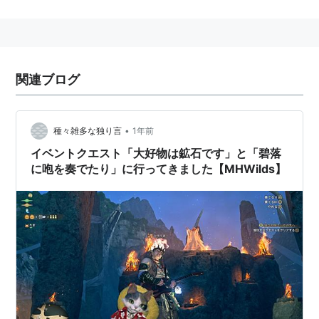
登場作品
メインシリーズ
初代
MHG
MHP1
関連ブログ
MH2
MHP2
MHP2G
MH4
MH4G
•
種々雑多な独り言
1年前
イベントクエスト「大好物は鉱石です」と「碧落
MHXX
に咆を奏でたり」に行ってきました【MHWilds】
オンライン
MHF
シーズン1.0〜
番外