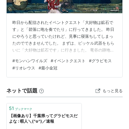
MHST
(オトモン可)
昨日から配信されたイベントクエスト「大好物は鉱石で
す」と「碧落に咆を奏でたり」に行ってきました。 昨日
にやろうと思っていたけれど、見事に寝落ちしてしまっ
たのでできませんでした。 まずは、ピッケル武器をもら
通称『鎧竜』「グラビ」。
いに「大好物は鉱石です」に行きました。 竜谷の跡地で
バサルモスの成体。主に火山帯に生息し、鉱物のみを食
のグラビモス２体の狩猟だったので、前に作っておいた
べる。動きは遅く飛行もしないが、その分攻撃は強力。
#
モンハンワイルズ
#
イベントクエスト
#
グラビモス
流水弾ヘビィボウガンで行きました。 ２体同時に狩るの
#
リオレウス
#
最小金冠
グラビモス特有の攻撃として、地形をも貫通する熱線ブ
は思っていたよりも面倒で。 結構邪魔してくるし。 イベ
レスがある。これは体内に溜まった熱を放出したもので
ントクエスト「大好物は鉱石です」 １回目で使い古され
ある。この攻撃は「グラビーム」と呼ばれている。
たピッケルが２個出たので、もうピッケル武器が作れる
ネットで話題
もっと見る
かなと思いましたが、太刀と片手剣の両方を作るには使
亜種
い古されたピッケルが６個必要で。 火…
51
ブックマーク
登場作品
【画像あり】千葉県ってグラビモスだ
よな : 暇人＼(^o^)／速報
メインシリーズ