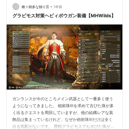
物釣りに行くのもどうかと思って。 まあこの交わりの祭
•
種々雑多な独り言
1年前
事【花舞の儀…
グラビモス対策ヘビィボウガン装備【MHWilds】
ガンランスが今のところメイン武器として一番多く使う
ようになってきました。 砲術珠IIIを求めて古びた珠が多
く出るクエストを周回していますが、他の結構レアな装
飾品は集まっているけれど、なぜか砲術珠IIIだけは全く
出る気配がないです。 歴戦グラビモスでも古びた珠が多