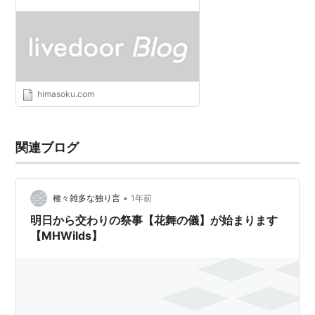
MHG
MHP1
MH2
MHP2
MHP2G
MH4
MH4G
himasoku.com
関連ブログ
オンライン
MHF シーズン1.0〜
•
種々雑多な独り言
1年前
番外
明日から交わりの祭事【花舞の儀】が始まります
【MHWilds】
MHST(オトモン可)