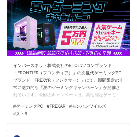
インバースネット株式会社のBTOパソコンブランド
「FRONTIER（フロンティア）」の次世代ゲーミングPC
ブランド「FREX∀R（フレクサー）」にて、期間限定の非
常に魅力的な「夏のゲーミングキャンペーン」が開催さ
れています。今回のキャンペーンは、高性能なゲーミン
グPCの購入を検討している方にとって、見逃せない大き
#
ゲーミングPC
#
FREXAR
#
モンハンワイルズ
なチャンスとなっています。なんと対象のゲーミングPC
#
スト6
全12機種が最大5万円OFFという特別価格で購入できるだ
けでなく、カプコンの超人気ゲームタイトルがもれなく
もらえるというダブルでお得な内容です。 キャンペーン