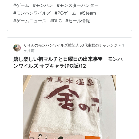
は「プレイヤーが選びやすいようにするため」。主な変
#
ゲーム
#
モンハン
#
モンスターハンター
更は次のとおりです。 ・通常版（基本ゲーム）の価格を
#
モンハンワイルズ
#
PCゲーム
#
Steam
引き下げ・現行の Deluxe Edition / Premium Deluxe
#
ゲームニュース
#
DLC
#
セール情報
Edition / Cosmetic DLC Pass を販売終了・新たに Gold
Edition（本編＋一部DLC）、Cosmetic DLC C…
•
りりんのモンハンワイルズ雑記☆50代主婦のチャレンジ
1
ヶ月前
嬉し楽しい初マルチと日曜日の出来事💗 モンハ
ンワイルズ サブキャラ(PC版)12