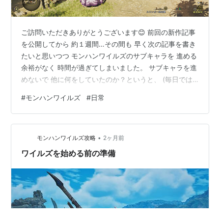
ご訪問いただきありがとうございます😊 前回の新作記事
を公開してから 約１週間…その間も 早く次の記事を書き
たいと思いつつ モンハンワイルズのサブキャラを 進める
余裕がなく 時間が過ぎてしまいました。 サブキャラを進
めないで 他に何をしていたのか？というと、 (毎日では
ありませんが) 夜はメインキャラの素材集めです。 まだ
#
モンハンワイルズ
#
日常
まだコンプリートを 目指しているものがあるので💦 あ
と、 せっかくの休日 (２日間) が エアコン工事でつぶれ
ました。 正確には、 ２台分の工事用の場所確保のために
•
２部屋分の家具移動＆断捨離を しましたが エアコンのサ
モンハンワイルズ攻略
2ヶ月前
イズが合わないという まさかの事態となり工事は延期
ワイルズを始める前の準備
に… エ…