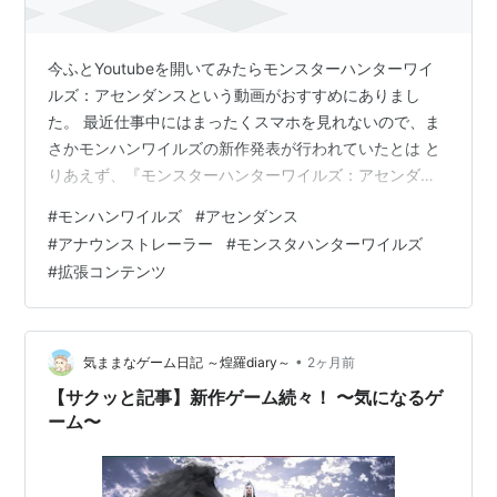
今ふとYoutubeを開いてみたらモンスターハンターワイ
ルズ：アセンダンスという動画がおすすめにありまし
た。 最近仕事中にはまったくスマホを見れないので、ま
さかモンハンワイルズの新作発表が行われていたとは と
りあえず、『モンスターハンターワイルズ：アセンダン
ス』アナウンストレーラーを拝見しました
#
モンハンワイルズ
#
アセンダンス
www.youtube.com 最近はモンハンだけじゃなくゲーム
#
アナウンストレーラー
#
モンスタハンターワイルズ
自体が全然できていなくて。 今週の初めに少し時間に余
#
拡張コンテンツ
裕があったから、ForzaHorizon6を購入して始めようかと
コントローラーを出したところで終わっています。 動画
を見ているとクシャルダオラがいて古龍というキーワー
ドも登場しています。…
•
気ままなゲーム日記 ～煌羅diary～
2ヶ月前
【サクッと記事】新作ゲーム続々！ 〜気になるゲ
ーム〜