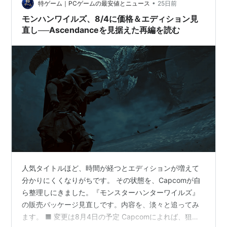
の概要と開催期間 高性能モデルが最大5万円OFF！対象
•
特ゲーム｜PCゲームの最安値とニュース
25日前
は厳選された12機種 …
モンハンワイルズ、8/4に価格＆エディション見
直し──Ascendanceを見据えた再編を読む
人気タイトルほど、時間が経つとエディションが増えて
分かりにくくなりがちです。 その状態を、Capcomが自
ら整理しにきました。『モンスターハンターワイルズ』
の販売パッケージ見直しです。内容を、淡々と追ってみ
ます。 ■ 変更は8月4日の予定 Capcomによれば、狙い