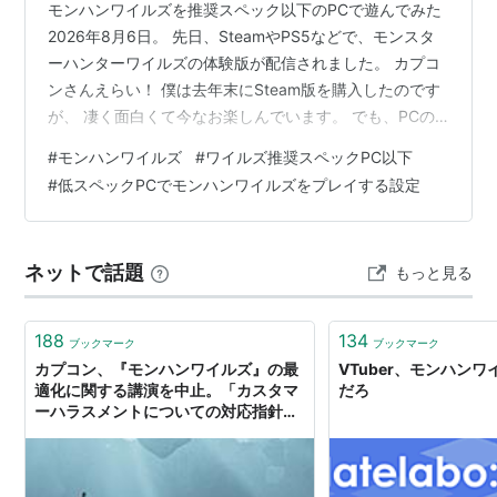
モンハンワイルズを推奨スペック以下のPCで遊んでみた
2026年8月6日。 先日、SteamやPS5などで、モンスタ
ーハンターワイルズの体験版が配信されました。 カプコ
ンさんえらい！ 僕は去年末にSteam版を購入したのです
が、 凄く面白くて今なお楽しんでいます。 でも、PCの
推奨スペックが高すぎじゃない？ と思っている人も多い
#
モンハンワイルズ
#
ワイルズ推奨スペックPC以下
かもしれません。 という事で今回は、 PCが推奨スペッ
#
低スペックPCでモンハンワイルズをプレイする設定
ク以下だったらどうなる？動くの？ と、実験してみまし
た！ モンスターハンターワイルズを古い事務用PCでプレ
イ 今回使うPCはコチラ。 1万5千円ほどで購入した、中
ネットで話題
もっと見る
古パソコンNEC MK32ME-U。 2015年頃のC…
188
134
ブックマーク
ブックマーク
カプコン、『モンハンワイルズ』の最
VTuber、モンハン
適化に関する講演を中止。「カスタマ
だろ
ーハラスメントについての対応指針」
を公開するなかで - AUTOMATON