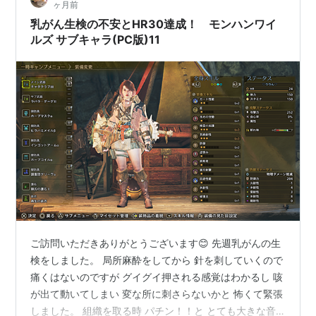
ヶ月前
す。 目次 ①初マルチ ②サークル ③イベントクエスト
乳がん生検の不安とHR30達成！ モンハンワイ
④…
ルズ サブキャラ(PC版)11
ご訪問いただきありがとうございます😊 先週乳がんの生
検をしました。 局所麻酔をしてから 針を刺していくので
痛くはないのですが グイグイ押される感覚はわかるし 咳
が出て動いてしまい 変な所に刺さらないかと 怖くて緊張
しました。 組織を取る時 パチン！！と とても大きな音