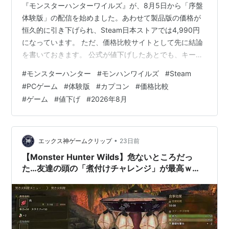
『モンスターハンターワイルズ』が、8月5日から「序盤
体験版」の配信を始めました。あわせて製品版の価格が
恒久的に引き下げられ、Steam日本ストアでは4,990円
になっています。 ただ、価格比較サイトとして先に結論
を書いておきます。 公式が値下げしたあとでも、キー販
売店のほうがまだ安いままでした。記事作成時点で最安
#
モンスターハンター
#
モンハンワイルズ
#
Steam
はGamesplanetの4,203円。Steamの4,990円より約780
#
PCゲーム
#
体験版
#
カプコン
#
価格比較
円安く買えます。 まず、体験版の中身 公式サイトによる
#
ゲーム
#
値下げ
#
2026年8月
と「序盤体験版」で遊べるのは、キャラクター作成、物
語の幕開けとなるプロローグ、そしてChapter1-3「森
へ」まで。製品版と同じ内容です。 セーブデータを…
•
エックス神ゲームクリップ
23日前
【Monster Hunter Wilds】危ないところだっ
た…友達の頭の「煮付けチャレンジ」が最高ｗｗ
ｗ