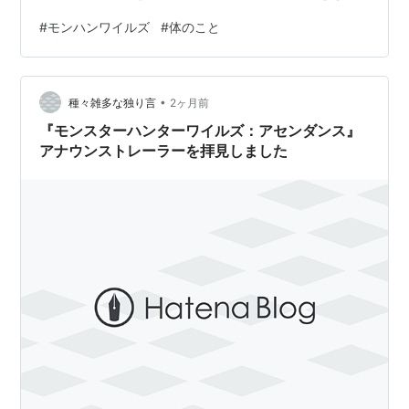
がするのですね。 説明は受けていましたが びっくりしま
#
モンハンワイルズ
#
体のこと
した。 ４回程、音が聞こえました。 終わってから止血し
てくれましたが 家に帰ると少しずつ 再度じわじわと出血
してきて 翌日の夜まで続いたので 不安な２日間でした。
•
「出血ひどければ 救急外来受診して」との 説明だったの
種々雑多な独り言
2ヶ月前
で💦 結果は来週の予定です。 ドキドキです。 さて 久々
『モンスターハンターワイルズ：アセンダンス』
サ…
アナウンストレーラーを拝見しました