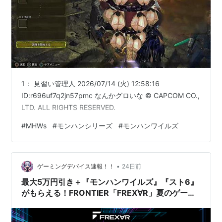
1： 見習い管理人 2026/07/14 (火) 12:58:16
ID:r696uf7q2jn57pmc なんかグロいな © CAPCOM CO.,
LTD. ALL RIGHTS RESERVED.
#
MHWs
#
モンハンシリーズ
#
モンハンワイルズ
•
ゲーミングデバイス速報！！
24日前
最大5万円引き＋『モンハンワイルズ』『スト6』
がもらえる！FRONTIER「FREX∀R」夏のゲーミ
ングキャンペーンが激アツすぎる！