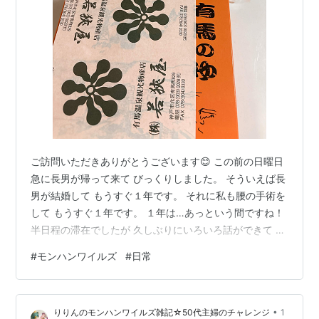
ご訪問いただきありがとうございます😊 この前の日曜日
急に長男が帰って来て びっくりしました。 そういえば長
男が結婚して もうすぐ１年です。 それに私も腰の手術を
して もうすぐ１年です。 １年は…あっという間ですね！
半日程の滞在でしたが 久しぶりにいろいろ話ができて 良
かったです。 「有馬温泉に旅行に行った」と お土産もも
#
モンハンワイルズ
#
日常
らいました。 入浴剤とのことで入れると 『金の湯』や
『銀の湯』に なるらしいのですが どんなふうになるので
しょう… リンク 暑い時期は浴槽に浸からないので 寒くな
•
りりんのモンハンワイルズ雑記☆50代主婦のチャレンジ
1
ったら使おうと思います。 楽しみ💗 では 前回の続きで