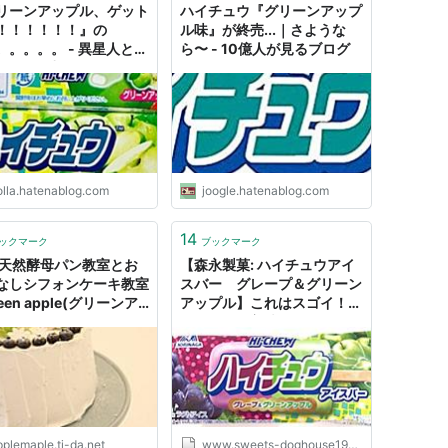
リーンアップル、ゲット
ハイチュウ『グリーンアップ
！！！！！！』の
ル味』が終売...｜さような
。。。。。 - 異星人と交
ら〜 - 10億人が見るブログ
た結果、撃
。。。。。。。。。。。
。。。。
olla.hatenablog.com
joogle.hatenablog.com
14
ックマーク
ブックマーク
 天然酵母パン教室とお
【森永製菓: ハイチュウアイ
なしシフォンケーキ教室
スバー グレープ＆グリーン
een apple(グリーンア
アップル】これはスゴイ！め
ル）
ちゃくちゃ美味しそうなハイ
チュウアイスのそのお味
は！？
pplemaple.ti-da.net
www.sweets-doghouse1979.com