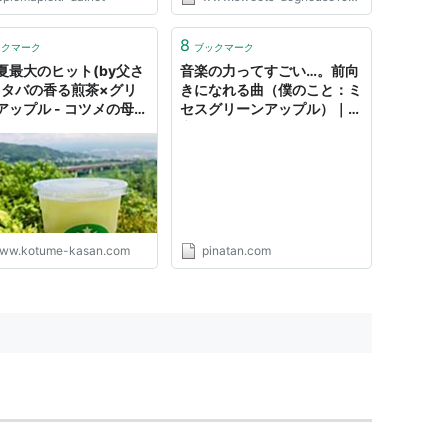
8
ックマーク
ブックマーク
夏最大のヒット(by父さ
音楽の力ってすごい…。前向
スタバの香る煎茶×グリ
きになれる曲（僕のこと：ミ
アップル - コツメの母さ
セスグリーンアップル）｜東
今日は何かやってみよ
京メルカリライフ
ww.kotume-kasan.com
pinatan.com