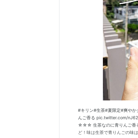
#キリン#生茶#夏限定#爽や
んご香る pic.twitter.com/nJ
☆☆☆ 生茶なのに青りんご香る
ど！味は生茶で青りんごの味は