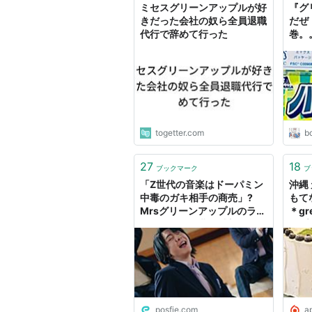
ミセスグリーンアップルが好
『グ
きだった会社の奴ら全員退職
だぜ
代行で辞めて行った
巻。
信し
沈。
。。
togetter.com
b
27
18
ブックマーク
ブ
「Z世代の音楽はドーパミン
沖縄
中毒のガキ相手の商売」?
もて
Mrsグリーンアップルのライ
＊gr
ラックという曲の感想があま
ップ
りに口が悪すぎる
posfie.com
a