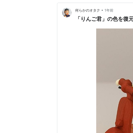
•
何らかのオタク
1年前
「りんご君」の色を復