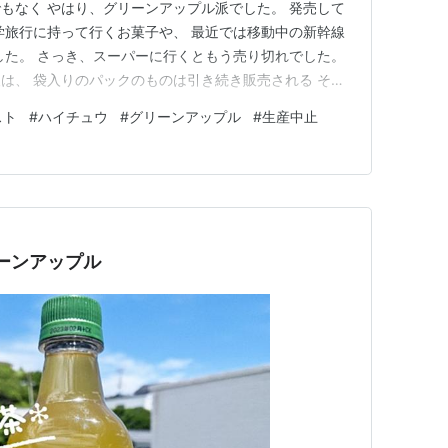
もなく やはり、グリーンアップル派でした。 発売して
学旅行に持って行くお菓子や、 最近では移動中の新幹線
した。 さっき、スーパーに行くともう売り切れでした。
は、 袋入りのパックのものは引き続き販売される そう
 ランキングに参加してます！ ミニマリストブロガー上
スト
#
ハイチュウ
#
グリーンアップル
#
生産中止
す。 その中でオヤジが頑張ってます！ ランクが上がる
をタップ…
リーンアップル