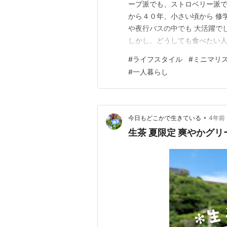
ープ派でも、ストロベリー派で
から４０年、小さい頃から 修
や夜行バスの中でも 大活躍で
しかし、どうしても食べたい人
なので少しだけ安心しました。
#
ライフスタイル
#
ミニマリ
位のほとんどが女性ブロガーで
#
一人暮らし
と励みになるので 下のボタン
•
今日もどこかで生きている
4年前
生茶 夏限定 爽やかグ