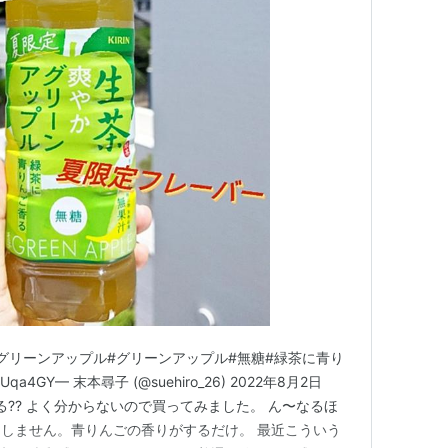
かグリーンアップル#グリーンアップル#無糖#緑茶に青り
62Uqa4GY— 末本尋子 (@suehiro_26) 2022年8月2日
?? よく分からないので買ってみました。 ん〜なるほ
しません。青りんごの香りがするだけ。 最近こういう