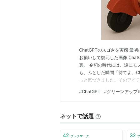
ChatGPTのスゴさを実感 最
お願いして復元した画像 Cha
真。 令和の時代には、逆にモ
も、ふとした瞬間「待てよ、C
っと気づきました。そのアイデ
ところが「昭和生まれの私の限
#
ChatGPT
#
グリーンアップ
た結果がこんな感じです。 冒
の写真が最初の画像です。 …
ネットで話題
42
32
ブックマーク