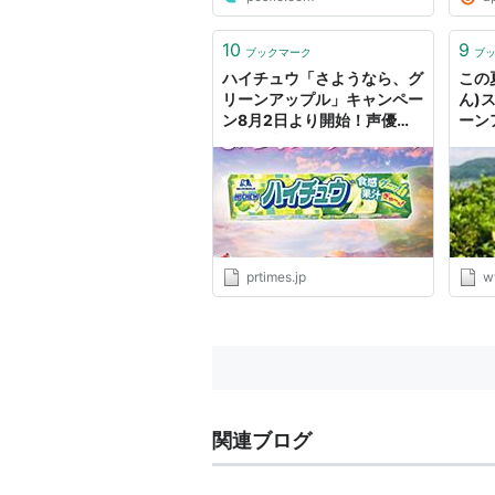
10
9
ブックマーク
ブ
ハイチュウ「さようなら、グ
この
リーンアップル」キャンペー
ん)
ン8月2日より開始！声優・
ーン
杉田智和さんがWEB動画に
ん。
出演！
う。
prtimes.jp
w
関連ブログ