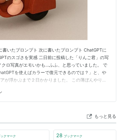
初に書いたプロンプト 次に書いたプロンプト ChatGPTに
tGPTのスゴさを実感 二日前に投稿した「りんご君」の写
ノクロ写真がエモいかも…ふふ、と思っていました。 で
hatGPTを使えばカラーで復元できるのでは？」と、や
アが浮かぶまで２日かかりました。 この薄ぼんやりな
界」です。 ま、何はともあれ善は急げ？で、やってみ
ル
頭の写真の前にもう一段階ありまして、前後しますが下
もっと見る
28
ブックマーク
ブックマーク