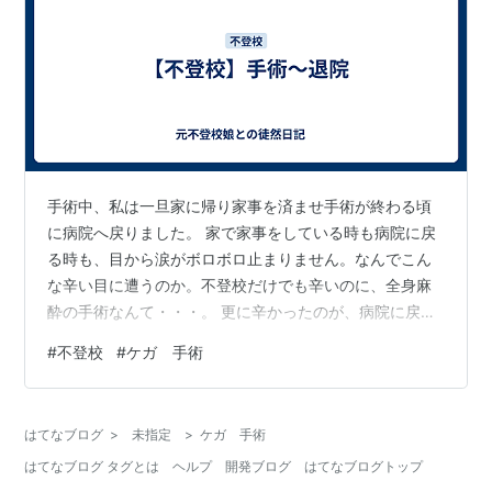
手術中、私は一旦家に帰り家事を済ませ手術が終わる頃
に病院へ戻りました。 家で家事をしている時も病院に戻
る時も、目から涙がボロボロ止まりません。なんでこん
な辛い目に遭うのか。不登校だけでも辛いのに、全身麻
酔の手術なんて・・・。 更に辛かったのが、病院に戻る
途中に娘の同級生達が課外活動で学校の周辺で”町探検”し
#
不登校
#
ケガ 手術
ていたことです。本来なら私も町探検のボランティアを
申し込んでいたので、課外活動のお世話をする予定でし
た。私が参加すれば娘も町探検ぐらいは行ってくれるか
はてなブログ
>
未指定
>
ケガ 手術
もと思いましたので。 キラキラした児童達を横目に病院
はてなブログ タグとは
ヘルプ
開発ブログ
はてなブログトップ
へ急ぐ私の涙量はさらに増加。こんなところに引っ越し