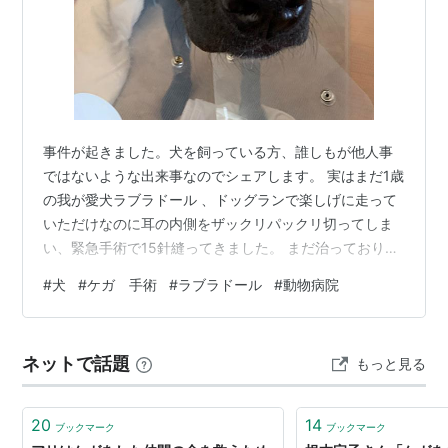
事件が起きました。犬を飼っている方、誰しもが他人事
ではないような出来事なのでシェアします。 実はまだ1歳
の我が愛犬ラブラドール 、ドッグランで楽しげに走って
いただけなのに耳の内側をザックリパックリ切ってしま
い、緊急手術で15針縫ってきました。 まだ治っておりま
せんので現在進行形のお話。あーこのままトラブルなく
#
犬
#
ケガ 手術
#
ラブラドール
#
動物病院
治って欲しい…あぁ… と、いうわけで ケガの原因 いざと
いう時の動物病院 この2点について、ノンフィクション
と共にお話させてください。犬を飼おうとしている方、
ネットで話題
もっと見る
飼っている方、そしで犬を飼っていて引越し予定のある
方、皆さんいざという時に備えてください！ ケガの原因
犬を飼っている方なら、まず「…
20
14
ブックマーク
ブックマーク