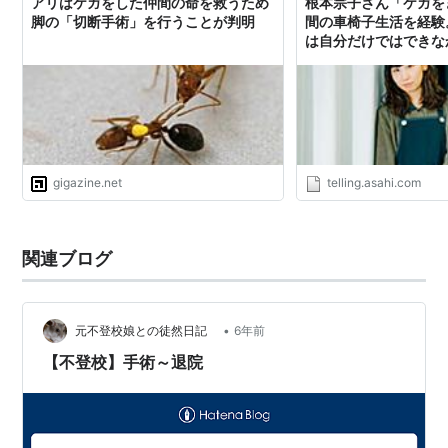
アリはケガをした仲間の命を救うため
根本宗子さん「ケガを
脚の「切断手術」を行うことが判明
間の車椅子生活を経験
は自分だけではできな
gigazine.net
telling.asahi.com
関連ブログ
•
元不登校娘との徒然日記
6年前
【不登校】手術～退院