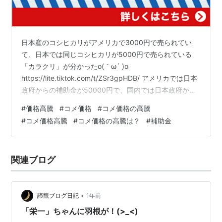
日本産のコシヒカリがアメリカで3000円で売られてい
て、日本では同じコシヒカリが5000円で売られている
「カラクリ」が分かったo(｀ω´ )o
https://lite.tiktok.com/t/ZSr3gpHDB/ アメリカでは日本
政府からの補助金が50000円で、国内では日本政府から
の補助金が2000円のため、アメリカで日本のコシヒカリ
#
価格高騰
#
コメ価格
#
コメ価格の高騰
が安く売ることが出来ているo(｀ω´ )o しかも、日本では
#
コメ価格高騰
#
コメ価格の高騰は？
#
補助金
家畜用の飼料米が作られているが、その飼料米にさえ日
本政府は補助金を出している。 何故(・・?) お金の使い方
がメチャクチャ。 どう考えれば、そんな使い方になるん
関連ブログ
だo(｀ω´ )o 通常、流通して欲し…
•
諦観ブログ日記
1年前
「栄一」ちゃんに羽根が！(>_<)