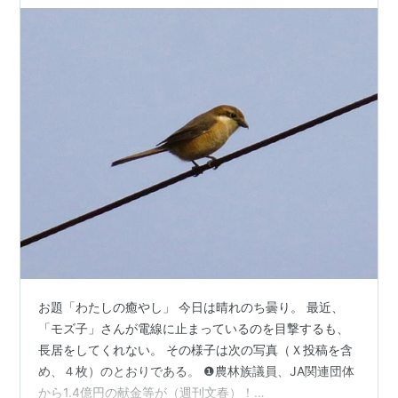
お題「わたしの癒やし」 今日は晴れのち曇り。 最近、
「モズ子」さんが電線に止まっているのを目撃するも、
長居をしてくれない。 その様子は次の写真（Ｘ投稿を含
め、４枚）のとおりである。 ❶農林族議員、JA関連団体
から1.4億円の献金等が（週刊文春）！