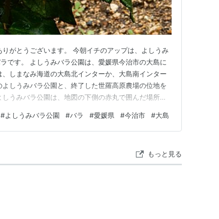
ありがとうございます。 今朝イチのアップは、よしうみ
ラです。 よしうみバラ公園は、愛媛県今治市の大島に
は、しまなみ海道の大島北インターか、大島南インター
のよしうみバラ公園と、終了した世羅高原農場の位地を
よしうみバラ公園は、地図の下側の赤丸で囲んだ場所で
と、コンラッドヘンケルです。 作出国は、楽園は日本で、
#
よしうみバラ公園
#
バラ
#
愛媛県
#
今治市
#
大島
と、プレートに記されてあります。 楽 園 コンラッドヘ
ある風景 ラン…
もっと見る