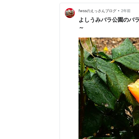
•
fwssのえっさんブログ
2年前
よしうみバラ公園のバラ
～