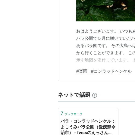
おはようございます。 いつも
バラ公園で５月に咲いていたバ
あるバラ園です。 その大島へ
から行くことができます。 こ
示す地図を添付しています。 
す。 今回のバラ名 は、楽園
#
楽園
#
コンラッドヘンケル
コンラッドヘンケルはドイツだ
ンケル ランキング参加中花の
ネットで話題
7
ブックマーク
バラ・コンラッドヘンケル：
よしうみバラ公園（愛媛県今
治市） - fwssのえっさんブ