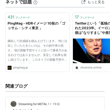
ネットで話題
もっと見る
のめす日々を送っていまし…
431
17
ブックマーク
ブックマーク
PingMag - HDRイメージ 10枚の「ゴ
Twitterという「孤
ッサム・シティ東京 」
れた2023年。イーロ
後は“なりすまし”や
増…“ゴッサム・シティ
継続して好成績を積み上げています。 特に注
Twitterは何を失った
目していただきたいのは、その的中率の高
ライン
さ。 他の競艇予想サイトに比べて爆発力があ
るわけではありませんが、安定して結果を残
し続けています。 このタイプの競艇予想サイ
トは少し調子が悪くなってもその後の予想
pingmag.jp
shueisha.online
で、取り返す確率が高くなります。 ただし、
単純に使うだけで...
関連ブログ
•
Streaming for METAL !
1年前