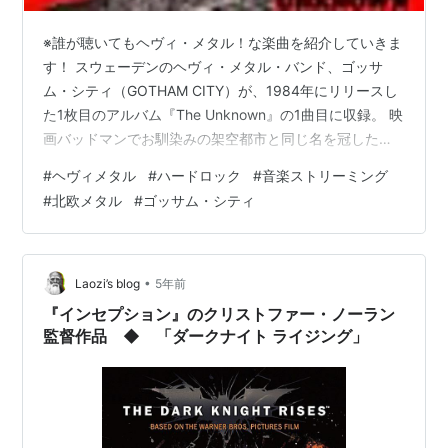
※誰が聴いてもヘヴィ・メタル！な楽曲を紹介していきま
す！ スウェーデンのヘヴィ・メタル・バンド、ゴッサ
ム・シティ（GOTHAM CITY）が、1984年にリリースし
た1枚目のアルバム『The Unknown』の1曲目に収録。 映
画バッドマンでお馴染みの架空都市と同じ名を冠した、
ゴッサム・シティは、1980年という北欧メタルにとって
#
ヘヴィメタル
#
ハードロック
#
音楽ストリーミング
は黎明期に、スウェーデン・ウメオで結成された4人組で
#
北欧メタル
#
ゴッサム・シティ
す。 時期的に、当然NWOBHMの影響下にある音楽性で
スタート。デモ制作を経て1982年には自主制作の7イン
チシングル『Gotham City / Killer Angels』、1983年には
6曲入りEP『 Blac…
•
Laozi’s blog
5年前
『インセプション』のクリストファー・ノーラン
監督作品 ◆ 「ダークナイト ライジング」