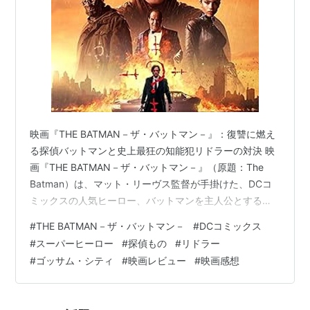
映画『THE BATMAN－ザ・バットマン－』：復讐に燃え
る探偵バットマンと史上最狂の知能犯リドラーの対決 映
画『THE BATMAN－ザ・バットマン－』（原題：The
Batman）は、マット・リーヴス監督が手掛けた、DCコ
ミックスの人気ヒーロー、バットマンを主人公とする作
品です。この物語は、若きブルース・ウェインが悪と戦
#
THE BATMAN－ザ・バットマン－
#
DCコミックス
う「バットマン」となってからまだ2年目のゴッサム・シ
#
スーパーヒーロー
#
探偵もの
#
リドラー
ティを舞台にしています。彼はまだ希望の象徴ではな
#
ゴッサム・シティ
#
映画レビュー
#
映画感想
く、その活動は「復讐」という感情に強く突き動かされ
ています。優しくもミステリアスな青年ブルースは、両
親殺害の復讐を誓い、夜の闇に紛れて犯罪者たちを打ち