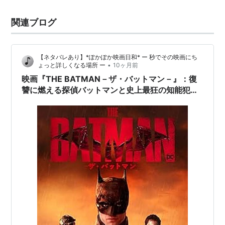
関連ブログ
【ネタバレあり】*ぽかぽか映画日和* ー 秒でその映画にち
•
ょっと詳しくなる場所 ー
10ヶ月前
映画『THE BATMAN－ザ・バットマン－』：復
讐に燃える探偵バットマンと史上最狂の知能犯リ
ドラーの対決