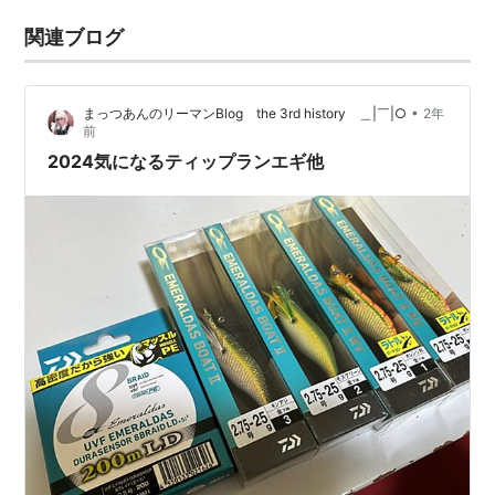
関連ブログ
•
まっつあんのリーマンBlog the 3rd history ＿|￣|○
2年
前
2024気になるティップランエギ他