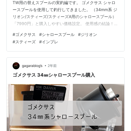
TW用の替えスプールの実釣編です。 ゴメクサス シャロ
ースプールを使用して釣行してきました。 （34mm系 ジ
リオン/スティーズ/スティーズA用のシャロースプール）
「7990円」と購入しやすい価格設定。 使用感の結論！
「マジ楽しい！」 34㎜系 軽量用として買って損なし ス
#
ゴメクサス
#
シャロースプール
#
ジリオン
ポンサーリンク 【目次】 ◆ゴメクサス シャロースプー
#
スティーズ
#
インプレ
ル ◆ゴメクサス シャロースプールの特徴 スプールスペ
ック ◆ゴメクサス シャロースプール 使用感 チニング ラ
イトゲーム（カマスゲーム） ◆タックル考察 ◆総括 ◆
ゴメクサス シャロースプール 商品はこちら。 …
•
gagarablog’s
2年前
ゴメクサス 34㎜シャロースプール購入