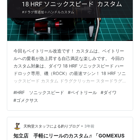
今回もベイトリール改造です！ カスタムは、ベイトリー
ルへの愛着が急上昇する自己満足な楽しみです。 今回の
カスタム対象は、ダイワ 18 HRF ソニックスピード ハー
ドロック専用、磯（ROCK）の最速マシン！ 18 HRF ソニ
ックスピード カスタム ドラグクリッカー スタードラグ
ハンドル 感想 スポンサーリンク 18 HRF ソニックスピー
#
HRF ソニックスピード
#
ベイトリール
#
ダイワ
ド 18 HRF ソニックスピードは大好きな根魚の専用機と
#
ゴメクサス
して、スプール交換で飛距離も確保でき、かなり気に入
っています。不満点というか、いつものカスタムと同じ
内容ですが、パーツ交換的なカスタムを行いました。 18
HRF ソニックスピードをフルアーマー化す…
•
天狗堂スタッフによる釣りブログ
3年前
知立店 手軽にリールのカスタム♬「GOMEXUS