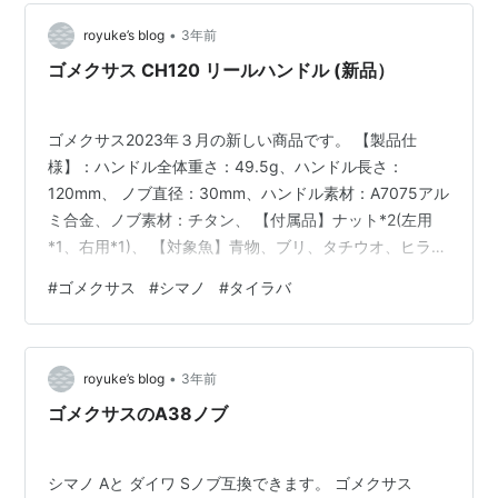
•
royuke’s blog
3年前
ゴメクサス CH120 リールハンドル (新品）
ゴメクサス2023年３月の新しい商品です。 【製品仕
様】：ハンドル全体重さ：49.5g、ハンドル長さ：
120mm、 ノブ直径：30mm、ハンドル素材：A7075アル
ミ合金、ノブ素材：チタン、 【付属品】ナット*2(左用
*1、右用*1)、 【対象魚】青物、ブリ、タチウオ、ヒラ
メ、タイラバ 【対応機種】オシアコンクエストなど ゴメ
#
ゴメクサス
#
シマノ
#
タイラバ
クサス CH120 リールハンドル ダイワ (Daiwa) シマノ
(Shimano) ベイトリール対応 ダブルハンドル カルカッタ
コンクエスト オシアコンクエスト 両軸リール ハンドル
•
交換 130mm ハンドルノブ付き タイラバ ジギング 青物
royuke’s blog
3年前
釣り 左右兼用 GOME…
ゴメクサスのA38ノブ