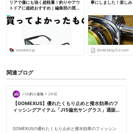
リアで傷にも強く超軽量！釣りやアウ
事にしました！楽しみ
トドアに超絶おすすめ｜編集部の買っ
てよかったもの - ソレドコ
soredoko.jp
binda.blog.fc2.com
関連ブログ
•
バス釣り速報
2年前
【GOMEXUS】優れたくもり止めと撥水効果のフ
ィッシングアイテム「J15偏光サングラス」通販
サイト入荷！
GOMEXUSの優れたくもり止めと撥水効果のフィッシン