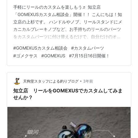
手軽にリールのカスタムを楽しもう♬ 知立店
「GOMEXUSカスタム相談会」開催！！ こんにちは！知
立店の上杉です。 ハンドルやノブ、リールスタンドにメ
カニカルブレーキノブなど、お手持ちのリールのパーツ
をカスタムパーツに付け替えるだけで、自分だけのオリ
ジナルリールに変身♬ 私は「GOMEXUS」でカスタムし
#
GOMEXUSカスタム相談会
#
カスタムパーツ
たリールでライトジギング楽しんでいます。 カーボンハ
#
ゴメクサス
#
GOMEXUS
#
7月15日16日開催！
ンドルにカスタムしたリール。軽量化したうえに高感
度！ 細かいアタリもバッチリ！！ 皆が使ってるこのリー
ルも、カスタムすれば間違えません(笑) お気に入りのハ
ンドルにカスタムするだけで、釣りももっと楽しくなり
•
天狗堂スタッフによる釣りブログ
3年前
ますよ♬ 今回はメインで使うリールも…
知立店 リールをGOMEXUSでカスタムしてみま
せんか？