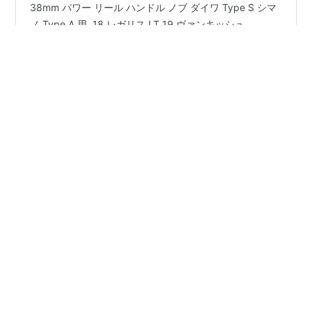
シマノ Aと ダイワ Sノブ互換できます。 ゴメクサス
38mm パワー リール ハンドル ノブ ダイワ Type S シマ
ノ Type A 用, 18 レガリス LT 19 ヴァンキッシュ