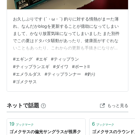
お久しぶりです (´・ω・`) 釣りに対する情熱がまーた薄
れ、なんだかblogを更新することが億劫になってしまい
まして、かなり放置気味になってしまいました また別件
でこの夏はドタバタ騒動があったり、健康面がすぐれな
いこともあったり、これからの更新も手抜きになりがち
になりそうなのですが、釣りハイシーズンの秋！ まぁ気
#
エギング
#
エギ
#
ティップラン
が向いたら更新していこうとは思ってますさかい、期待
#
ティップランエギ
#
ダイワ
#
ボートⅡ
しないでたまに見に来ていただければ幸いでございます
#
エメラルダス
#
ティップランナー
#
釣り
2024シーズン個人的に面白そうなティップランエギ とい
#
ゴメクサス
うわけで冒頭の通りあんまし元気がないのですが、能登
内浦のティップランアオリイカの開幕戦として 9/15(日・
午前便) と 9/…
ネットで話題
もっと見る
19
6
ブックマーク
ブックマーク
ゴメクサスの偏光サングラスが視界ク
ゴメクサスのラウンド