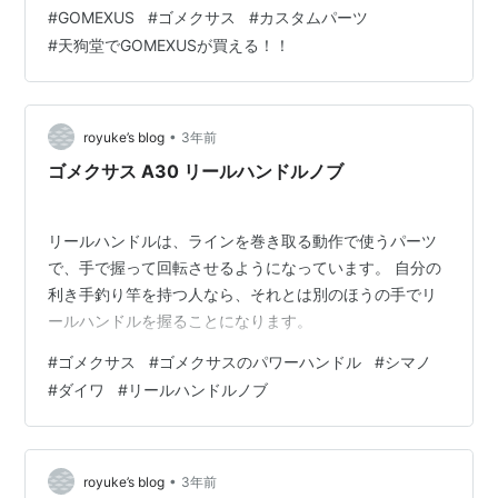
ノブやハンドル、リールスタンドなどのカスタムパーツ
#
GOMEXUS
#
ゴメクサス
#
カスタムパーツ
を豊富にラインナップ♬ タックルのご相談と合わせて、
#
天狗堂でGOMEXUSが買える！！
お気軽に各店スタッフにご相談ください！ 知立店では、
気軽にカスタムパーツの相談ができる「GOMEXUSカス
タム相談会」も企画中！！ どうぞお楽しみに！！ 天狗堂
知立店 Tel：0566-82-0801 報告者:上杉
•
royuke’s blog
3年前
ゴメクサス A30 リールハンドルノブ
リールハンドルは、ラインを巻き取る動作で使うパーツ
で、手で握って回転させるようになっています。 自分の
利き手釣り竿を持つ人なら、それとは別のほうの手でリ
ールハンドルを握ることになります。
#
ゴメクサス
#
ゴメクサスのパワーハンドル
#
シマノ
#
ダイワ
#
リールハンドルノブ
•
royuke’s blog
3年前