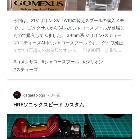
今回は、21ジリオン SV TW用の替えスプールの購入メモ
です。 ゴメクサスから34㎜系シャロースプールが登場し
たので購入してみました。 34mm系 ジリオン/スティー
ズ/スティーズA用のシャロースプールです。 ダイワ純正
ですと1万越えのお値段ですから、「7990円」と非常に
購入しやすい価格設定です。まずは購入後の商品確認で
#
ゴメクサス
#
シャロースプール
#
ジリオン
す。 スポンサーリンク 【目次】 ◆ゴメクサス シャロー
#
スティーズ
スプール ◆ゴメクサス シャロースプールの特徴 スプー
ルスペック スプール特徴 スプール重量 その他の特徴 ◆
初見（感想） ◆ゴメクサス シャロースプール 商品はこ
ちら。 【メーカー】ゴメクサス 【名称】OZ1000 …
•
gagarablog’s
3年前
HRFソニックスピード カスタム