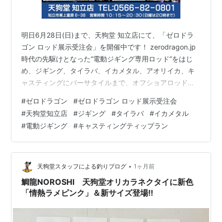
明日6月28日(日)まで、天狗堂 知立店にて、「ゼロドラ
ゴン ロッド展示受注会」を開催中です！ zerodragon.jp
時代の先駆けとなった“電動ジギング専用ロッド”をはじ
め、ジギング、タイラバ、イカメタル、アオリイカ、キ
ャスティングにバーサタイルまで、オフショアロッドの
最高峰モデル全24機種が勢揃い！！ 期間中、ブースに立
#
ゼロドラゴン
#
ゼロドラゴン ロッド展示受注会
ち寄ってアンケートにご記入頂いた方には非売品のゼロ
#
天狗堂知立店
#
ジギング
#
タイラバ
#
イカメタル
ドラゴンステッカーをプレゼント♬ さらに、ロッドご成
#
電動ジギング
#
キャスティングティップラン
約の方には、空くじなしの抽選会でTシャツなど豪華賞品
進呈♪ 最終日28日（日）16:00〜19:30にはメーカースタ
ッフによる店頭アドバイスがございます。 初日も、沢
山…
•
天狗堂スタッフによる釣りブログ
1ヶ月前
鯛龍NOROSHI 天狗堂オリカラネクタイに新色
「情熱ラメピンク」＆新サイズ登場!!