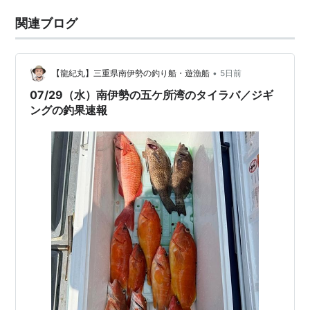
関連ブログ
•
【龍紀丸】三重県南伊勢の釣り船・遊漁船
5日前
07/29（水）南伊勢の五ケ所湾のタイラバ／ジギ
ングの釣果速報