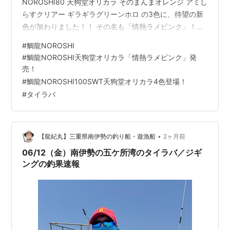
NOROSHI80 天狗堂オリカラ そのまんまオレンジ アミし
らすクリアー ギラギラグリーンホロ の3色に、待望の新
色が加わりました！！ その名も「情熱ラメピンク」！！
約3ヵ月間のテスト期間の間にも、好調な釣果を叩き出し
#
鯛龍NOROSHI
た自信作です！！ 有りそうでなかなか市場には少ないピ
#
鯛龍NOROSHI天狗堂オリカラ「情熱ラメピンク」発
ンク系のネクタイ。 半透明のピンクにラメが入っている
売！
ので、濁りの入った状況やマヅメ時にアピール度も抜群
#
鯛龍NOROSHI100SWT天狗堂オリカラ4色登場！
👍 そして、この4色で新サイズも登場です！！ 鯛龍
#
タイラバ
NOROSHI100 SWT（スリムダブルテール） この春登場
した新規格の1…
•
【龍紀丸】三重県南伊勢の釣り船・遊漁船
2ヶ月前
06/12（金）南伊勢の五ケ所湾のタイラバ／ジギ
ングの釣果速報