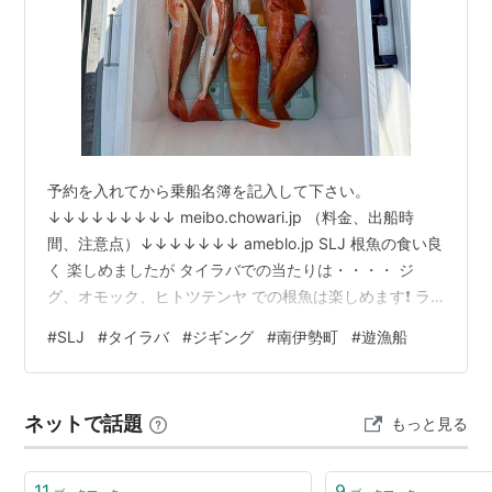
予約を入れてから乗船名簿を記入して下さい。
↓↓↓↓↓↓↓↓↓ meibo.chowari.jp （料金、出船時
間、注意点）↓↓↓↓↓↓↓ ameblo.jp SLJ 根魚の食い良
く 楽しめましたが タイラバでの当たりは・・・・ ジ
グ、オモック、ヒトツテンヤ での根魚は楽しめます❗️ ラ
ンキング参加中釣り ランキング参加中【公式】2023年開
#
SLJ
#
タイラバ
#
ジギング
#
南伊勢町
#
遊漁船
設ブログ ランキング参加中釣り船・遊漁船
ネットで話題
もっと見る
11
9