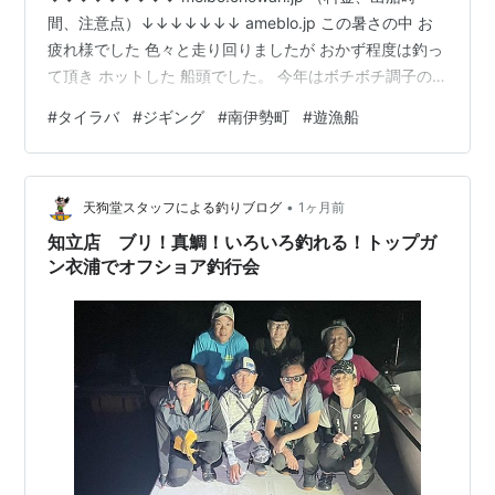
間、注意点）↓↓↓↓↓↓↓ ameblo.jp この暑さの中 お
疲れ様でした 色々と走り回りましたが おかず程度は釣っ
て頂き ホットした 船頭でした。 今年はボチボチ調子の
良い 夜の釣り イカメタル‼️ 是非 挑戦して下さい。 ラン
#
タイラバ
#
ジギング
#
南伊勢町
#
遊漁船
キング参加中釣り ランキング参加中【公式】2023年開設
ブログ ランキング参加中釣り船・遊漁船
•
天狗堂スタッフによる釣りブログ
1ヶ月前
知立店 ブリ！真鯛！いろいろ釣れる！トップガ
ン衣浦でオフショア釣行会