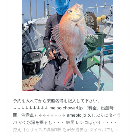
予約を入れてから乗船名簿を記入して下さい。
↓↓↓↓↓↓↓↓↓ meibo.chowari.jp （料金、出船時
間、注意点）↓↓↓↓↓↓↓ ameblo.jp 久しぶりにタイラ
バ かく水深を探るも・・・ 結局 レンコばかり・・・・
控え目なサイズの真鯛1枚 忍耐が必要な タイラバでし