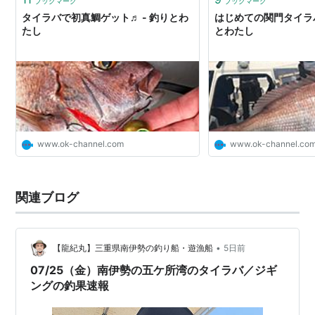
ブックマーク
ブックマーク
タイラバで初真鯛ゲット♬ - 釣りとわ
はじめての関門タイラバ
たし
とわたし
www.ok-channel.com
www.ok-channel.co
関連ブログ
•
【龍紀丸】三重県南伊勢の釣り船・遊漁船
5日前
07/25（金）南伊勢の五ケ所湾のタイラバ／ジギ
ングの釣果速報