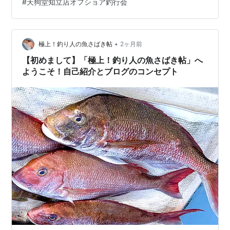
#
天狗堂知立店オフショア釣行会
ク採用でガ…
•
極上！釣り人の魚さばき帖
2ヶ月前
【初めまして】「極上！釣り人の魚さばき帖」へ
ようこそ！自己紹介とブログのコンセプト