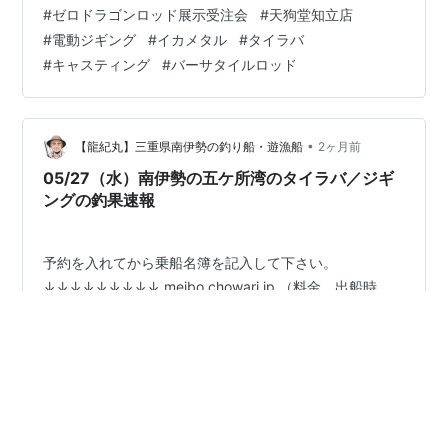
中、ブースに立ち寄ってアンケートにご記入頂いた方に
#
ゼロドラゴンロッド展示受注会
#
天狗堂知立店
は非売品のゼロドラゴンステッカーをプレゼント♬ さら
#
電動ジギング
#
イカメタル
#
タイラバ
に、ロッドご成約の方には、空くじなしの抽選会でTシャ
#
キャスティング
#
バーサタイルロッド
ツなど豪華賞品進呈♪ 初日13日（土）と最終日28日
（日）16:00〜19:30にはメーカースタッフによる店頭
ア…
•
【龍紀丸】三重県南伊勢の釣り船・遊漁船
2ヶ月前
05/27（水）南伊勢の五ケ所湾のタイラバ／ジギ
ングの釣果速報