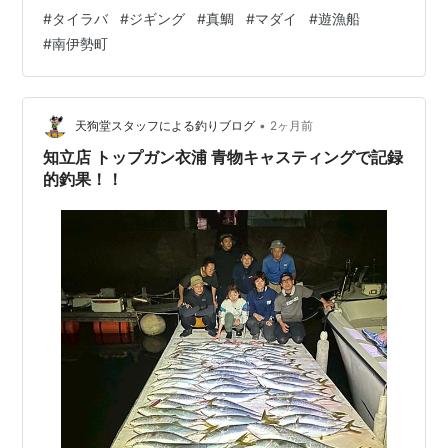
た。 ランキング参加中釣り ランキング参加中【公式】
#
タイラバ
#
ジギング
#
真鯛
#
マダイ
#
遊漁船
2023年開設ブログ ランキング参加中釣り船・遊漁船
#
南伊勢町
•
天狗堂スタッフによる釣りブログ
2ヶ月前
知立店 トップガン衣浦 青物キャスティングで記録
的釣果！！