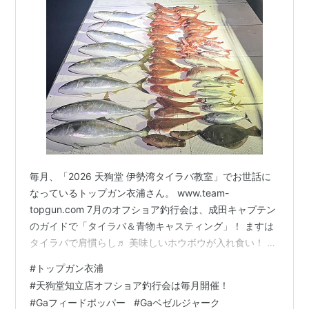
毎月、「2026 天狗堂 伊勢湾タイラバ教室」でお世話に
なっているトップガン衣浦さん。 www.team-
topgun.com 7月のオフショア釣行会は、成田キャプテン
のガイドで「タイラバ＆青物キャスティング」！ ますは
タイラバで肩慣らし♬ 美味しいホウボウが入れ食い！ 真
鯛も型が良かったです♪ ネクタイは鯛龍
#
トップガン衣浦
NOROSHI100SWT 天狗堂オリカラ「アミしらすクリア
#
天狗堂知立店オフショア釣行会は毎月開催！
ー」 後半戦は高活性なワラサ～ブリが水面爆発でボコボ
#
Gaフィードポッパー
#
Gaベゼルジャーク
コ！！ 名古屋港ガイド船「シースクエア」大河内キャプ