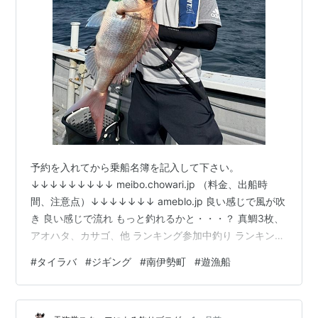
予約を入れてから乗船名簿を記入して下さい。
↓↓↓↓↓↓↓↓↓ meibo.chowari.jp （料金、出船時
間、注意点）↓↓↓↓↓↓↓ ameblo.jp 良い感じで風が吹
き 良い感じで流れ もっと釣れるかと・・・？ 真鯛3枚、
アオハタ、カサゴ、他 ランキング参加中釣り ランキング
参加中【公式】2023年開設ブログ ランキング参加中釣り
#
タイラバ
#
ジギング
#
南伊勢町
#
遊漁船
船・遊漁船