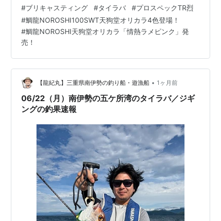
#
ブリキャスティング
#
タイラバ
#
プロスペックTR烈
テン。 名古屋・伊勢湾の釣り船 | SEA SQUARE
#
鯛龍NOROSHI100SWT天狗堂オリカラ4色登場！
NAGOYA【シースクエア名古屋】 さすがの釣果！タモ入
#
鯛龍NOROSHI天狗堂オリカラ「情熱ラメピンク」発
れなどのサ…
売！
•
【龍紀丸】三重県南伊勢の釣り船・遊漁船
1ヶ月前
06/22（月）南伊勢の五ケ所湾のタイラバ／ジギ
ングの釣果速報