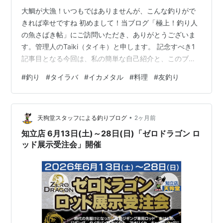
大鯛が大漁！いつもではありませんが、こんな釣りがで
きれば幸せですね 初めまして！当ブログ「極上！釣り人
の魚さばき帖」にご訪問いただき、ありがとうございま
す。管理人のTaiki（タイキ）と申します。 記念すべき1
記事目となる今回は、私の簡単な自己紹介と、このブロ
グを通じて皆様にどんな情報をお届けしたいのか、その
#
釣り
#
タイラバ
#
イカメタル
#
料理
#
友釣り
「コンセプト」についてお話しさせてください。 エギン
グは手軽に楽しめる釣り。アオリイカはどんな料理でも
絶品です 管理人Taikiの自己紹介 私は普段、平日はごく普
•
通の会社員として働きながら、週末になると釣り竿（と
天狗堂スタッフによる釣りブログ
2ヶ月前
出刃包丁）を車に積み込んで海や川へ繰り出す、根っか
知立店 6月13日(土)～28日(日)「ゼロドラゴン ロ
らの釣り好きです。 現在のメ…
ッド展示受注会」開催