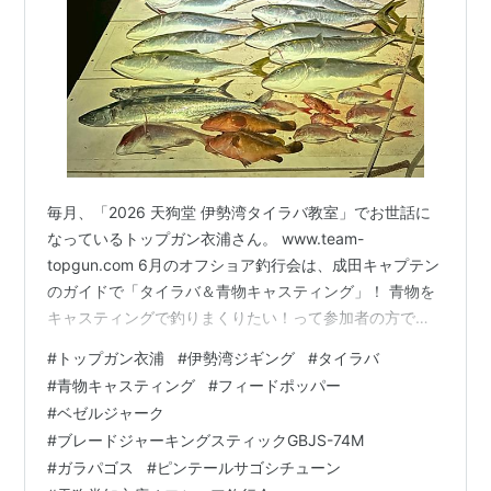
毎月、「2026 天狗堂 伊勢湾タイラバ教室」でお世話に
なっているトップガン衣浦さん。 www.team-
topgun.com 6月のオフショア釣行会は、成田キャプテン
のガイドで「タイラバ＆青物キャスティング」！ 青物を
キャスティングで釣りまくりたい！って参加者の方で出
撃してきました！ 大ハマチの鳥山で肩慣らし♬ サワラ気
#
トップガン衣浦
#
伊勢湾ジギング
#
タイラバ
配からの～ 特大サワラも！！ 大ハマチ、サワラのメイン
#
青物キャスティング
#
フィードポッパー
ルアーはコレ！ 疲れたところで、癒しのタイラバ♬ でか
#
ベゼルジャーク
いキジハタが連発！ ジグを落として良型の真鯛も！ 後半
#
ブレードジャーキングスティックGBJS-74M
戦は高活性なワラサ～ブリが水面爆発でボコボコ！！ こ
#
ガラパゴス
#
ピンテールサゴシチューン
こでは飛距離抜群のこのルアーたちが大活躍！ 強化フッ