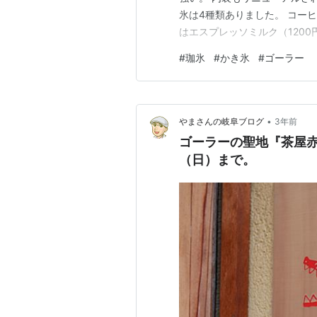
氷は4種類ありました。 コーヒ
はエスプレッソミルク（1200
の粉。 元々、石彫に取り組ん
#
珈氷
#
かき氷
#
ゴーラー
は共通する部分があると話して
ロップの風味、氷もふ…
•
やまさんの岐阜ブログ
3年前
ゴーラーの聖地『茶屋赤
（日）まで。