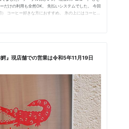
ーだけの利用も全然OK。 先払いシステムでした。 今回
円） コーヒー好きな方におすすめ。 氷の上にはコーヒー
でいた店主。 素材を削るのはお手のもの。 石と氷の目に
ました。 氷については師匠のお墨付き。 コーヒーとシ
鰐』現店舗での営業は令和5年11月19日