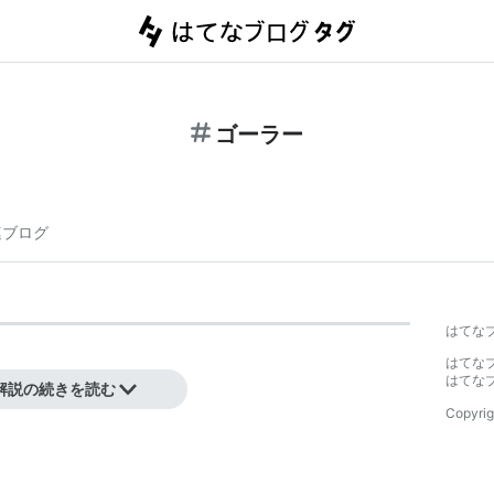
ゴーラー
連ブログ
はてな
はてな
クのこと。
はてな
解説の続きを読む
Copyrig