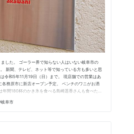
きました。 ゴーラー界で知らない人はいない岐阜市の
。 新聞、テレビ、ネット等で知っている方も多いと思
令和5年11月19日（日）まで。 現店舗での営業はあ
春に各務原市に新店オープン予定。 ベンチのワニがお洒
回は年間180杯のかき氷を食べる島崎遥香さんも食べた
000円。 ※パッションフルーツミルクの販売は10月3
#
岐阜市
して作られているシロップと、つぶつぶと、ふわふわ氷の
もふわふわ…