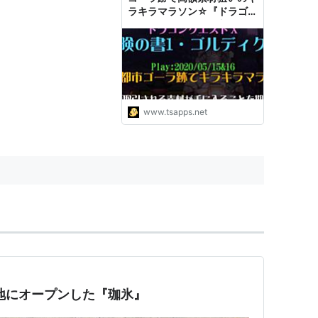
ラキラマラソン☆『ドラゴ
ンクエストX 冒険の書1 ゴル
ディクス』
www.tsapps.net
跡地にオープンした『珈氷』