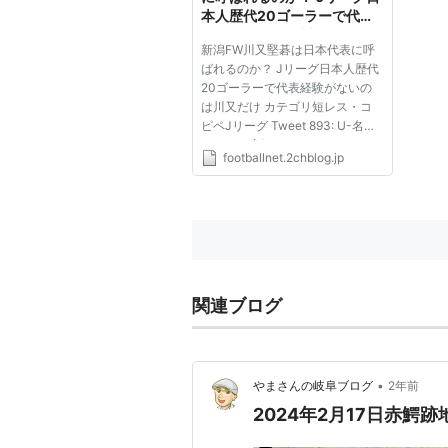
本人歴代20ゴーラーで代表
経験がないのは川又だけ :
新潟FW川又堅碁は日本代表に呼
footballnet
ばれるのか？ Jリーグ日本人歴代
20ゴーラーで代表経験がないの
は川又だけ カテゴリ短レス・コ
ピペJリーグ Tweet 893: U-名無
しさん＠実況はサッカーch
footballnet.2chblog.jp
2013/10/30(水) 23:43:59.49
ID:17ny64LD0 日本人歴代20ゴ
ーラー 93 三浦知良（V川崎/20
得点） 94 武田修宏（V川崎/23
得点） 94 長谷...
関連ブログ
•
やまさんの岐阜ブログ
2年前
2024年2月17日赤鰐