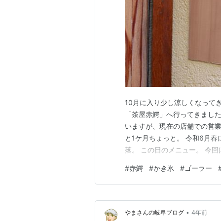
10月に入り少し涼しくなって
「茶屋赤鰐」へ行ってきました
いますが、現在の店舗での営業は
と1ケ月ちょっと。 令和6月
落。 この日のメニュー。 今
「パッションフルーツミルク」1
#
赤鰐
#
かき氷
#
ゴーラー
日まで 3種類のミルクを配合
食感がたまらない。 今は他に
•
やまさんの岐阜ブログ
4年前