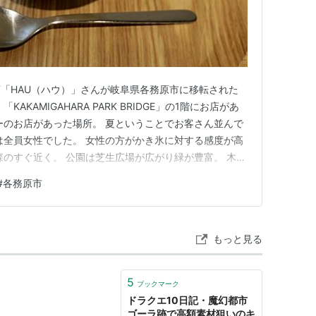
「HAU（ハウ）」さんが岐阜県各務原市に移転された
AKAMIGAHARA PARK BRIDGE」の1階にお店があ
ーのお店があった場所。 夏ということでお客さん並んで
は全員女性でした。 女性の方がかき氷に対する感度が高
森のすぐ近く。 公園は芝生広場が広がり緑が豊富。 木陰
い。 名鉄の駅からも近い。 すごく良い場所に移転され
#
各務原市
内。 赤鰐の五島師匠から贈られたという額が飾ってあり
もっと見る
5
ブックマーク
ドラクエ10日記・魔幻都市
ゴーラ跡で高額素材狙いのキ