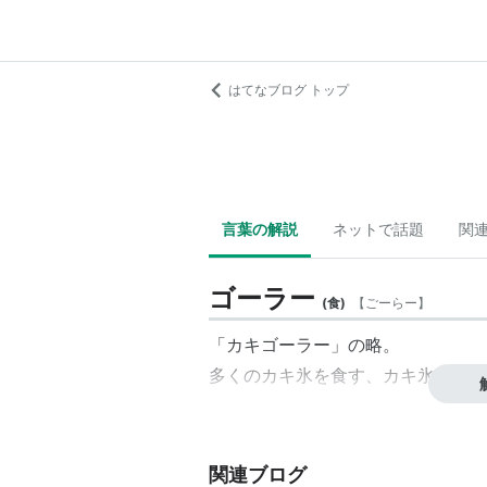
はてなブログ トップ
言葉の解説
ネットで話題
関
ゴーラー
(
食
)
【
ごーらー
】
「カキゴーラー」の略。
多くのカキ氷を食す、カキ氷フリー
関連ブログ