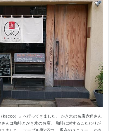
（kacco）』へ行ってきました。 かき氷の名店赤鰐さん
氷さんは珈琲とかき氷のお店。 珈琲に対するこだわりが
てました。 テーブル席が5つ。 現在のメニュー。 かき