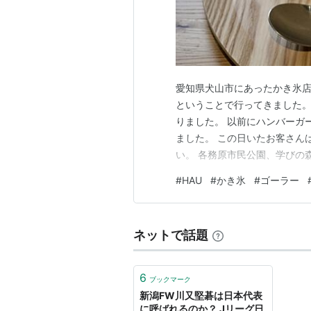
愛知県犬山市にあったかき氷店
ということで行ってきました。 「K
りました。 以前にハンバーガ
ました。 この日いたお客さん
い。 各務原市民公園、学びの
になる場所が多くて過ごしやす
#
HAU
#
かき氷
#
ゴーラー
ました。 シックでお洒落な店
ました。 師匠のお店も…
ネットで話題
6
ブックマーク
新潟FW川又堅碁は日本代表
に呼ばれるのか？ Jリーグ日