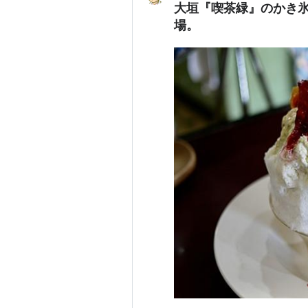
大垣『喫茶緑』のかき
場。