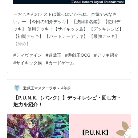
ーおじさんのテストは荒っぽいからね。本気で来なさ
い。ー 【今回の紹介デッキ】 【決闘者名鑑】 【使用デ
ッキ】 使用デッキ：【サイキック族】 【デッキレシピ】
【初期デッキ】 【パートナーデッキ】 【最強デッキ】
【締め】
#
ディヴァイン
#
遊戯王
#
遊戯王OCG
#
デッキ紹介
#
サイキック族
#
カードゲーム
•
遊戯王マスターラボ
4年前
【P.U.N.K.（パンク）】デッキレシピ・回し方・
魅力を紹介！