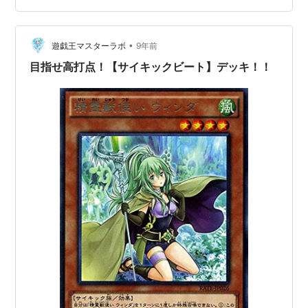
ンズ》のエクシーズ召喚 デッキに採用したカードについ
て ①：《魔救の奇跡−ドラガイト》 コラム：新規カード
で【P.U…
•
遊戯王マスターラボ
9年前
目指せ高打点！【サイキックビート】デッキ！！