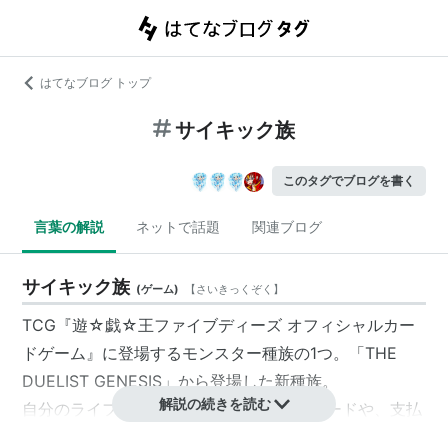
はてなブログ トップ
サイキック族
このタグでブログを書く
言葉の解説
ネットで話題
関連ブログ
サイキック族
(
ゲーム
)
【
さいきっくぞく
】
TCG『
遊☆戯☆王ファイブディーズ オフィシャルカー
ドゲーム
』に登場するモンスター種族の1つ。「THE
DUELIST GENESIS」から登場した新種族。
解説の続きを読む
自分のライフを支払うことで効果を得るカードや、支払
ったライフを回復する
シンクロモンスター
が特徴。