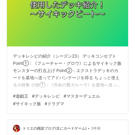
デッキレシピの紹介（シーズン23） デッキコンセプト
Point①：《フューチャー・グロウ》によるサイキック族
モンスターの打点上げ Point②：エクストラデッキのカ
ードを墓地へ送ってアドバンテージを得る ちょっと使え
る小技集 小技①：《共命の翼ガルーラ》を墓地へ送っ
て、《天底の使徒》を発動 小技②：《精霊獣使い ウィ
#
遊戯王
#
デッキレシピ
#
マスターデュエル
ンダ》＋《ウィンドペガサス＠イグニスター》 採用した
#
サイキック族
#
ドラグマ
カードについて 《ネメシス・コリドー》 《Kozmo−ダー
ク・ローズ》 《精霊獣使い ウィンダ》 戦ってみた感想
どうもハイロンです。 今回は、マスターデュエルのシー
ズン23で主に戦ったデッキレシピを紹介します。 マスタ
•
トリエの雑談ブログ(主にカードゲーム)
3年前