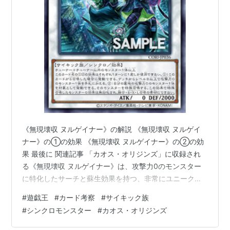
《無現壊収 ヌルゲイナー》の解説 《無現壊収 ヌルゲイ
ナー》の①の効果 《無現壊収 ヌルゲイナー》の②の効
果 最後に 関連記事 「カオス・オリジンズ」に収録され
る《無現壊収 ヌルゲイナー》は、攻撃力0のモンスター
に特化したサーチと蘇生効果を持つ、非常にユニークな
レベル8シンクロモンスターです。 一見すると扱いが難
#
遊戯王
#
カード考察
#
サイキック族
しそうな性能ですが、対応するカードをうまく組み合わ
#
シンクロモンスター
#
カオス・オリジンズ
せることで、 他にはない独特の展開やリソース確保が可
能になります。 この記事では、《無現壊収 ヌルゲイナ