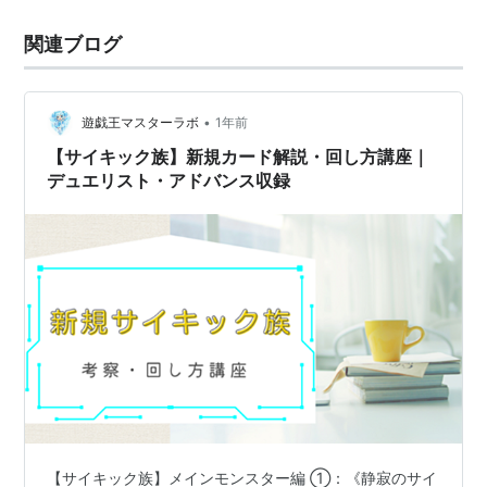
ー》の効果や使い方、強みについてわかりやすく解説し
関連ブログ
ていきます。 《無現壊収 ヌルゲイナー》の解説 カード
画像の出典・引用元：【公式】…
•
遊戯王マスターラボ
1年前
【サイキック族】新規カード解説・回し方講座｜
デュエリスト・アドバンス収録
【サイキック族】メインモンスター編 ①：《静寂のサイ