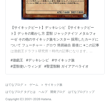
【サイキックビート】デッキレシピ 【サイキックビー
ト】デッキの動かし方 霊獣 ジャックナイツ メタルフォ
ーゼ その他のサイキック族モンスター 採用したカードに
ついて フューチャー・グロウ 簡易融合 最後に ※この記事
は遊戯王ドラフト研究所！時代の記事になります。
【2021年3月8日：更新】 どうもハイロンです！ 今回
#
遊戯王
#
デッキレシピ
#
サイキック族
は、【サイキックビート】デッキを紹介したいと思いま
#
霊獣使い ウィンダ
#
聖霊獣騎 ガイアアペライオ
す。 原点回帰で「精霊獣使い ウィンダ」と「精霊獣騎
ガイアアペライオ」、「フューチャー・グロウ」の3枚を
メインに、その他のサイキック族を入れて作り上げまし
はてなブログ
>
ゲーム
>
サイキック族
た。 では、まずはデッキレシピを紹介したいと思いま
はてなブログ タグとは
ヘルプ
開発ブログ
はてなブログトップ
す。 【サイキックビート…
Copyright (C) 2001-
2026
Hatena.