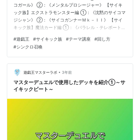
コガール》 ②：《メンタルプロシージャー》 【サイキ
ック族】エクストラモンスター編 ①：《沈黙のサイコマ
ジシャン》 ②：《サイコガンナーＭｋ－ＩＩ》 【サイ
キック族】魔法カード編 ①：《パラレル・テレポート》
②：《テレポート・フュージョン》 新規の【サイキック
#
遊戯王
#
サイキック族
#
テーマ講座
#
回し方
族】カードを使った回し方 ①《メンタルプロシージャ
#
シンクロ召喚
ー》からの動き ②《静寂のサイコガール》からの動き
まとめ 関連記事＆関連商品 どうもハイロンです！ 今回
は「デュエリスト・アドバンス」の【サイキック族】新
規カードの解説や展開例・回し方をテーマ初見者や初心
•
遊戯王マスターラボ
3年前
者の方に向けて紹介します。 【…
マスターデュエルで使用したデッキを紹介①～サ
イキックビート～