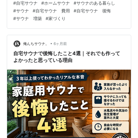
#
自宅サウナ
#
ホームサウナ
#
サウナのある暮らし
はいくらでも出てくる。 それでも迷い続けた末、僕は決
#
サウナ
#
自宅サウナ 費用
#
自宅サウナ 後悔
断しました。後悔しないために、何度も家族と話し合い
#
サウナ 増築
#
家づくり
ながら。この記事では、 自宅サウナを家族に反対された
理由と、 それでも選んだ判断について整理して書いてい
ます。
•
俺んちサウナ。
6ヶ月前
自宅サウナで後悔したこと4選｜それでも作って
よかったと思っている理由