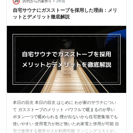
ストーブのメンテナンス 外装の手入れ 自宅サウナの後
•
20代からの家作り
2年前
悔・デメ…
自宅サウナにガスストーブを採用した理由：メリ
ットとデメリット徹底解説
本日の目次 本日の目次 はじめに わが家のサウナについ
て ガスストーブのメリット パワフルで暖まるのが早い
ボタン一つで暖められる 煙が出ないから住宅密集地でも
使いやすい 使用電力が殆ど無いため家電と併用が可能 自
宅で使用する都市ガスが利用可能 ランニングコストが安