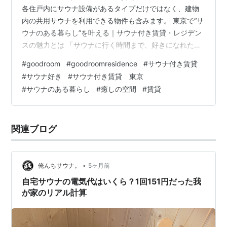
各住戸内にサウナ設備があるタイプだけではなく、建物
内の共用サウナを利用できる物件も含みます。 東京で“サ
ウナのある暮らし”を叶える｜サウナ付き賃貸・レジデン
スの魅力とは 「サウナに行く時間まで、好きになれたら
いいのに。」 毎週のようにサウナへ通っていると、そん
#
goodroom
#
goodroomresidence
#
サウナ付き賃貸
なふうに感じる瞬間ってありませんか？ 仕事終わりにサ
#
サウナ好き
#
サウナ付き賃貸 東京
ウナへ向かう時間。お気に入りの施設を探すワクワク
#
サウナのある暮らし
#
癒しの空間
#
賃貸
感。じんわり汗をかいた後、外気浴でぼーっと空を見上
げるあの時間。 サウナ好きにとって、“整う時間”はただ
の趣味ではなく、毎日を心地よく過ごすための大切な習
関連ブログ
慣ですよね。 最近では、「休日にサ…
•
俺んちサウナ。
5ヶ月前
自宅サウナの電気代はいくら？1回151円だった我
が家のリアル計算