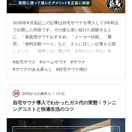
2026年8月追記この記事は自宅サウナを導入して3年時点
で公開した内容です。その後も使い続けた経験をもと
に、「家庭用サウナおすすめ」「メーカー比較」「費
用」「無料診断ツール」など、さらに詳しい記事を公開
しました。「後悔しない選び方」を知りたい方は、本記
事とあわせてご覧ください。 家庭用サウナおすすめを見
#
自宅サウナ
#
ホームサウナ
#
サウナ
る自宅サウナを建ててから「正直ここは後悔した」と感
#
サウナのある暮らし
#
自宅サウナ検討
じたことがいくつかあります。 ネットではメリットばか
り語られがちですが、実際に住んで使ってみて分かった
現実は別でした。 この記事では、自宅サウナ歴3年の筆
者が「後悔ポイント」と「それでも建てて良かった理
•
20代からの家作り
2年前
由」をリアルにまとめます。
自宅サウナ導入でわかったガス代の実態！ランニ
ングコストと快適生活のコツ