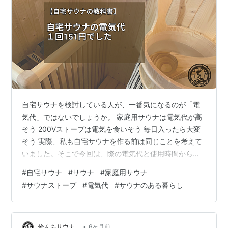
自宅サウナを検討している人が、一番気になるのが「電
気代」ではないでしょうか。 家庭用サウナは電気代が高
そう 200Vストーブは電気を食いそう 毎日入ったら大変
そう 実際、私も自宅サウナを作る前は同じことを考えて
いました。そこで今回は、際の電気代と使用時間からリ
アルな電気代を計算実してみます。結論から言うと、我
#
自宅サウナ
#
サウナ
#
家庭用サウナ
が家の場合は🔥 自宅サウナ1回 約151円でした。 結論 我
#
サウナストーブ
#
電気代
#
サウナのある暮らし
が家の自宅サウナ（2.7kW）の電気代は、予熱込みで 1回
約151円でした。 自宅サウナの電気代は高いと言われる
理由 自宅サウナが高いと言われる理由はシンプルです。
200V電源を使う サウナストーブは出力が大きい 長時間
•
俺んちサウナ。
6ヶ月前