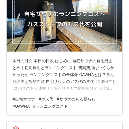
本日の目次 本日の目次 はじめに 自宅サウナの費用総ま
とめ｜初期費用とランニングコスト 初期費用はいくらか
かったか ランニングコストの全体像 GAWNAとは？選ん
だ理由と断熱性能 自宅サウナのガス代の変化｜2023年と
2024年の月別比較 1回あたりのガス使用量はどう計算す
るか 電気ストーブ・薪ストーブとのランニングコスト比
#
自宅サウナ
#
ガス代
#
サウナのある暮らし
較 設置場所の選び方｜屋外・庭への設置で検討したこと
#
GAWNA
#
ランニングコスト
排水とシャワー設備 床材と設置面 ガス配管の引き回し
自宅サウナの使用感｜実際どうなのか 自宅サウナのメン
テナンスと掃除｜維持費以外のコスト 日常的な掃除 ガス