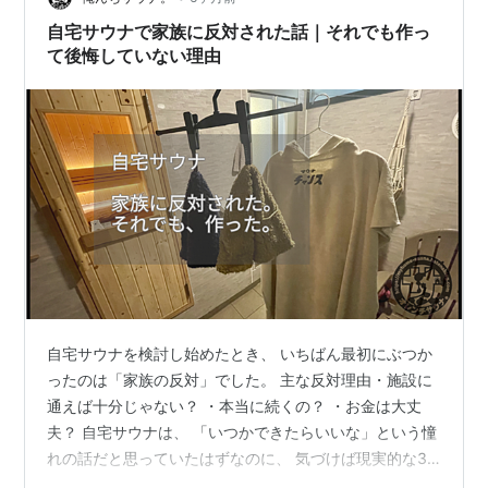
使うイ…
自宅サウナで家族に反対された話｜それでも作っ
て後悔していない理由
自宅サウナを検討し始めたとき、 いちばん最初にぶつか
ったのは「家族の反対」でした。 主な反対理由・施設に
通えば十分じゃない？ ・本当に続くの？ ・お金は大丈
夫？ 自宅サウナは、 「いつかできたらいいな」という憧
れの話だと思っていたはずなのに、 気づけば現実的な3
つの選択肢を前に立ち止まっていました。作らない理由