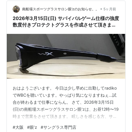
•
南船場スポーツグラスサロン眼‘zのお知らせ。。
5ヶ月前
2026年3月15日(日) サバイバルゲーム仕様の強度
数度付きプロテクトグラスを作成させて頂きまし
た。
おはようございます。 今日は少し早めに出勤してradiko
でWBCを聴いています。やっぱり気になりますねぇ...試
合が終わるまで仕事にならん。 さて、2026年3月15日
(日)の南船場スポーツグラスサロン眼‘zは、お昼12時〜19
時まで営業をさせて頂きます。 眩しさを感じる方、サン
グラス、度付きスポーツグラスでお困りの皆様のご相談
#
大阪
#
眼’z
#
サングラス専門店
承ります。 ご来店心よりお待ち申し上げます。 ご予約＆