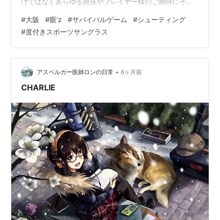
けではなくあらゆる競技やプレイヤー様のご期待にそう
度付きスポーツグラスを作成をさせて頂いています。 全
#
大阪
#
眼‘z
#
サバイバルゲーム
#
シューティング
く聞いた事がない競技やスポーツは流石に色々とお聞か
#
度付きスポーツサングラス
せ頂かないと作成はできませんが大概は問題は無いと思
います。ご予約の際に事前にお申し付け頂きましたら幸
いです。 お問い合わせ06-6251-5504 さて、2026年2月
5日(木)の南船場スポーツグラスサロン眼’zはお昼12時〜
•
アスペルガー医師ロンの日常
6ヶ月前
20時まで営業をさ…
CHARLIE