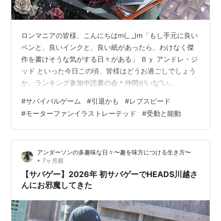
ロンマニアの皆様、こんにちはm(_ _)m「もし手元に良い
ペンと、良いインクと、良い紙があったら、わけなく傑
作を書けそうな気がする日々がある」 Ｂｙ アンドレ・ジ
ッド といった今日この頃、皆様はどうお過ごしでしょう
か。ランキング参加中読書の会＊仲間がいな”い
よ！！！！ 昨年の10月末ぐらいに行って以来、当然の様
#
サバイバルゲーム
#
引退かも
#
レブスピード
にサバゲーには行ってなかったりするのである(￣▽￣;)
#
モーターファンイラストレーテッド
#
受動と能動
昨年はゴールデンウイークとその10月末の、計２回しか
サバゲー行ってないのである。何故そうなったかって、
やっぱ「ワタクシ自身も戦友達も互いにサバゲーに来な
アンダーソンの多趣味な日々〜趣を味方につける生き方〜
くなったから」だと思うのである： 若い頃は体力も時間
•
7ヶ月前
も有り余ってたので、週末は大勢…
【サバゲー】2026年 初サバゲーでHEADS川越さ
んにお邪魔してきた