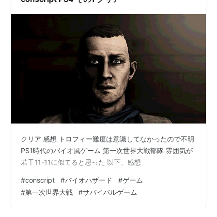
クリア 感想 トロフィー難度は意識してなかったので不明
PS1時代のバイオ風ゲーム 第一次世界大戦部隊 雰囲気が
若干11-11に似てると思った 以下、感想
#
conscript
#
バイオハザード
#
ゲーム
#
第一次世界大戦
#
サバイバルゲーム