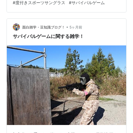
#
度付きスポーツサングラス
#
サバイバルゲーム
お問い合わせ06-6251-5504 強度数のサバイバルゲーム
仕様の耐衝撃性に優れたレンズを使用したプロテクトグ
ラスを作成をさせて頂きました♪いつも有難う御座いま
す。 今後もメンテナンスはお任せください。 サバイバ…
•
面白雑学・豆知識ブログ！
5ヶ月前
サバイバルゲームに関する雑学！