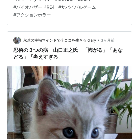
ションを組み合わせたゲームです。レオンを操作して、
#
バイオハザードRE4
#
サバイバルゲーム
危険な場所を進みながら、敵との戦闘や探索に挑みま
#
アクションホラー
す。ただ怖がるだけではなく、限られた弾薬やアイテム
を使って生き残る判断が大切です。 ホラーアクションと
して楽しいポイント 本作は、敵との距離が近く、常に緊
張感があります。敵がゆ…
•
永遠の幸福マインドで今ココを生きる diary
3ヶ月前
忍術の３つの病 山口正之氏 「怖がる」「あな
どる」「考えすぎる」