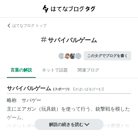
はてなブログ トップ
サバイバルゲーム
このタグでブログを書く
言葉の解説
ネットで話題
関連ブログ
サバイバルゲーム
(
スポーツ
)
【
さばいばるげーむ
】
略称 サバゲー
主にエアガン（玩具銃）を使って行う、銃撃戦を模した
ゲーム。
解説の続きを読む
ペイントボール同様に被弾によりプレイヤーは退場とな
るが、