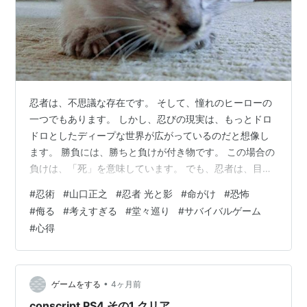
忍者は、不思議な存在です。 そして、憧れのヒーローの
一つでもあります。 しかし、忍びの現実は、もっとドロ
ドロとしたディープな世界が広がっているのだと想像し
ます。 勝負には、勝ちと負けが付き物です。 この場合の
負けは、「死」を意味しています。 でも、忍者は、目眩
ましをして生き延びるという「ドロー」に持っていくと
#
忍術
#
山口正之
#
忍者 光と影
#
命がけ
#
恐怖
いう秘技もあります。 そんな忍術の使い手にも、襲いか
#
侮る
#
考えすぎる
#
堂々巡り
#
サバイバルゲーム
かる病があると記されていました。 一つ目は、恐怖で
#
心得
す。これは、こわがる事です。確かに、自分の使命を果
たすために、時には、闇に紛れて、命を賭けて出向くの
ですから当然だと思います。それに、備えて、日常の鍛
錬を積み重ねてきたのに、ネガティブイメ…
•
ゲームをする
4ヶ月前
conscript PS4 その1 クリア