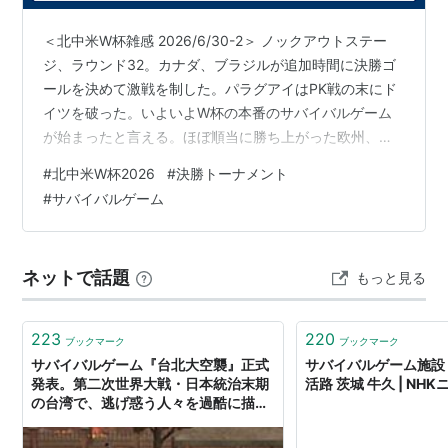
＜北中米W杯雑感 2026/6/30-2＞ ノックアウトステー
ジ、ラウンド32。カナダ、ブラジルが追加時間に決勝ゴ
ールを決めて激戦を制した。パラグアイはPK戦の末にド
イツを破った。いよいよW杯の本番のサバイバルゲーム
が始まったと言える。ほぼ順当に勝ち上がった欧州、南
米の強豪国に、アフリカ勢が参戦する構図となったノッ
#
北中米W杯2026
#
決勝トーナメント
クアウトステージ。W杯を掲げるまであと5試合。期待し
#
サバイバルゲーム
ていた日本が、早々に姿を消すことになってしまったの
が、本当に残念でならない。
ネットで話題
もっと見る
223
220
ブックマーク
ブックマーク
サバイバルゲーム『台北大空襲』正式
サバイバルゲーム施設
発表。第二次世界大戦・日本統治末期
活路 茨城 牛久 | NH
の台湾で、逃げ惑う人々を過酷に描く
- AUTOMATON