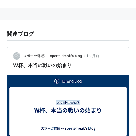
着弾が判別可能なペイント弾ではなくエアガン用のBB
弾を使用するため、
プレイヤーは被弾した際に自己申告（ヒットコール）を
行って退場する。
関連ブログ
一般的に服装の規定は無いが、参加者はほぼ全ての有料
フィールドにおいて
被弾から目を保護するゴーグルの着用が義務付けられ
•
スポーツ雑感 ～ sports-freak's blog
1ヶ月前
る。
W杯、本当の戦いの始まり