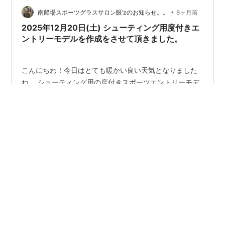
ことでHEADS川越さんにお邪魔してきました。 何やかん
•
やで数か月ぶりのサバゲーということもあり、久しぶり
南船場スポーツグラスサロン眼‘zのお知らせ。。
8ヶ月前
に楽しんできました♪ しかし暫くサバゲーをしていなかっ
2025年12月20日(土) シューティング用度付きエ
た身体は思ったように…
ントリーモデルを作成をさせて頂きました。
こんにちわ！今日はとても暖かい良い天気となりました
ね。 シューティング用の度付きスポーツエントリーモデ
ルが完成しました。レンズは耐衝撃性に優れたポリカ-ボ
ネイトを使用致しました。 エントリーモデルの為に価格