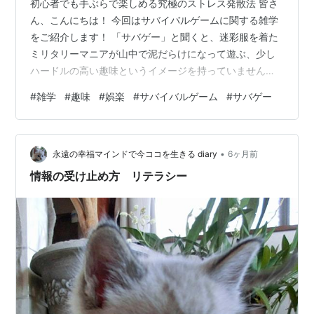
初心者でも手ぶらで楽しめる究極のストレス発散法 皆さ
ん、こんにちは！ 今回はサバイバルゲームに関する雑学
をご紹介します！ 「サバゲー」と聞くと、迷彩服を着た
ミリタリーマニアが山中で泥だらけになって遊ぶ、少し
ハードルの高い趣味というイメージを持っていません
か？ 実は近年、そのイメージは劇的に変化しており、冷
#
雑学
#
趣味
#
娯楽
#
サバイバルゲーム
#
サバゲー
暖房完備の清潔な室内スタジオで、仕事帰りに手ぶらで
も遊べるスタイリッシュアクティビティとして若い世代
や女性を中心に爆発的なブームを巻き起こしています。
•
今回は、日常のストレスを文字通り撃ち抜く爽快感か
永遠の幸福マインドで今ココを生きる diary
6ヶ月前
ら、実は非常に紳士的な自己申告制のスポーツであると
情報の受け止め方 リテラシー
いう意外なルールまで、知られざるサバゲーの世…