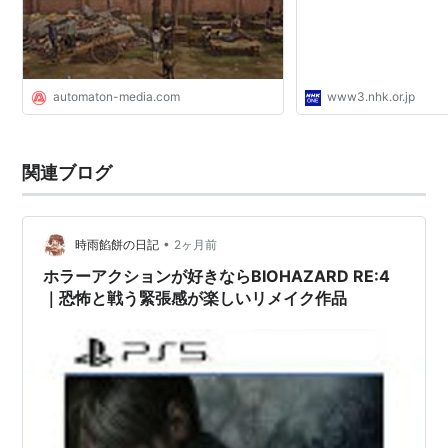
automaton-media.com
www3.nhk.or.jp
関連ブログ
•
時雨餡餅の日記
2ヶ月前
ホラーアクションが好きならBIOHAZARD RE:4
｜恐怖と戦う緊張感が楽しいリメイク作品