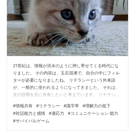
21世紀は、情報が洪水のように押し寄せてくる時代にな
りました。 その内容は、玉石混淆で、自分の中にフィル
ターが必要になりましたね。 リテラシーという外来語
が、一般的に使われるようになってきました。 それは、
次の説明を元に共有したいと考えています。 リテラシー
（英: literacy）とは、原義では「読解記述力」を指し、
#
情報共有
#
リテラシー
#
識字率
#
理解力の低下
転じて現代では「（何らかのカタチで表現されたもの
#
対話能力と感情
#
適応力
#
コミュニケーション 能力
を）適切に理解・解釈・分析し、改めて記述・表現す
#
サバイバルゲーム
る」という意味に使われるようになり（後述）、日本語
の「識字率」と同じ意味で用いられている。 ちなみに、