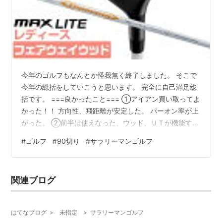
今年のゴルフもなんとか怪我無く終了しました。 そこで
今年の総括をしていこうと思います。 完全に自己満足総
括です。 ===良かったこと=== ①アイアン買い取ってよ
かった！！ 方向性、飛距離が安定した。 パーオン率が上
がった。 ②前半は使えなった、ウッド、ＵＴが機能する
ようになった 来年に向けてかなりの好感触をのこせた
#
ゴルフ
#
90切り
#
サラリーマンゴルフ
③初の20回越えのラウンド ただただ楽しかった。 なに
より、楽なラウンドが増えたように感じた。 ただそれが
スコアに直結していないのが悲しい ===惜しかったこと
関連ブログ
=== ①ドライバーが最後まで安定しなかった。 大すら
ＯＢこそないもの距離の損が大きい 3ｗまでは安定した
ので、らいねん…
はてなブログ
>
未指定
>
サラリーマンゴルフ