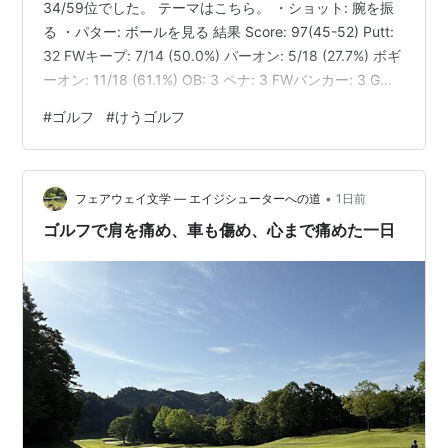
34/59位でした。 テーマはこちら。 ・ショット: 腕を振
る ・パター: ボールを見る 結果 Score: 97(45-52) Putt:
32 FWキープ: 7/14 (50.0%) パーオン: 5/18 (27.7%) ボギ
ーオン: 11/18 (61.1%) OB: 3 ペナ: 3 FWバンカー: 3 Gバ
ンカー: 7 3パット: 2 2026年7月19日のスコア記録 ふり
#
ゴルフ
#
けうゴルフ
かえり 1Wはいいのと悪いのが両極端。 アイアン含めシ
ョットは途中まではまずまず。ただし後半の5番ホールで
9IのシャンクOB 2連発して崩壊した。 単純に実力不足…
•
フェアウェイ文学 ― エイジシューターへの道
1日前
ゴルフで肩を痛め、車も傷め、心まで痛めた一日