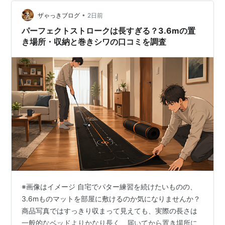
時間〜6時間 プレー人数でゴルフのラウンド時間はどう
変わる？ ゴルフラウ…
•
ザゃっきブログ
2日前
パーフェクトストロークは長すぎる？3.6mの置
き場所・収納と巻きシワの口コミを調査
※画像はイメージ 自宅でパター練習を続けたいものの、
3.6mものマットを部屋に敷けるのか気になりませんか？
商品写真ではすっきり収まって見えても、実際の長さは
一般的なベッドよりかなり長く、届いてから置き場所に