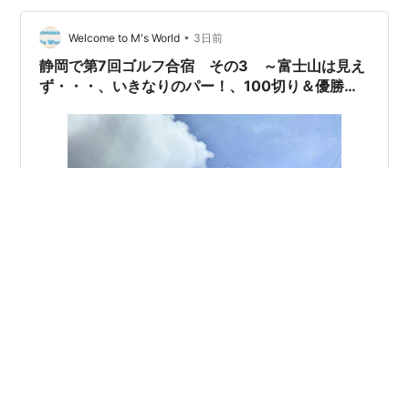
価格: 8800 円楽天で詳細を見る サイドにはカラス対策を
考えたスナップボタンが設けられており、ファスナーを
•
Welcome to M's World
3日前
勝手に開けら…
静岡で第7回ゴルフ合宿 その3 ～富士山は見え
ず・・・、いきなりのパー！、100切り＆優勝な
るか？～