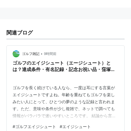
ムは、一見プログラムに見えないこともあり、俗に「黒
魔術」などと呼ばれることもある。
また、文字数は少なくとも、実行効率まで最高かと言え
ば必ずしもそうはならないことがある。
関連ブログ
業務でプログラミングをする場合は、こういうゴルフ的
プログラミングは当然ながら嫌われる。
•
ゴルフ雑記
9時間前
ゴルフ
(
一般
)
【
ごるふ
】
ゴルフのエイジシュート（エージシュート）と
は？達成条件・有名記録・記念お祝い品・窪塚洋
ドイツ・フォルクスワーゲン社が製造する、ハッチバッ
介ブランドまとめ
クタイプの小型乗用車。
「小型乗用車のグローバル・スタンダード」として名高
ゴルフを長く続けている人なら、一度は耳にする言葉が
エイジシュートですよね。年齢を重ねてもゴルフを楽し
い。
みたい人にとって、ひとつの夢のような記録と言われま
実質的には“ビートル”の愛称で親しまれたフォルクスワ
す。ただ、意味や条件が少し複雑で、ネットで調べても
ーゲン・タイプIの後継車種である。
情報がバラバラで迷いやすいところです。 結論から言う
と、エイジシュートとは「自分の満年齢以下のスコアで
初代（ゴルフI）
#
ゴルフエイジシュート
#
エイジシュート
18ホールを回ること」です。シンプルですが、実際に達