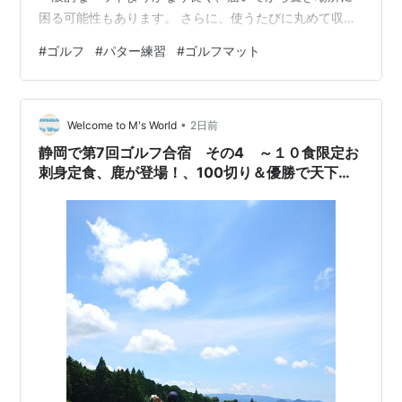
困る可能性もあります。 さらに、使うたびに丸めて収納
するとなると、巻きシワやマットの凹凸がボールの転が
#
ゴルフ
#
パター練習
#
ゴルフマット
りに影響しないかも心配になるところでしょう。 パーフ
ェクトストロークのブラックパターマットは、90cm・
180cm・270cmの3距離を1枚で練習できる、本格的な自
•
宅用パター練習マットです。 幅は40cm、長さは360cm
Welcome to M's World
2日前
あり、一般的な短いパターマットと比べると存在感があ
静岡で第7回ゴルフ合宿 その4 ～１０食限定お
ります。 ただし、…
刺身定食、鹿が登場！、100切り＆優勝で天下一
統を達成、伝説のすた丼～