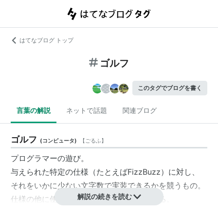
はてなブログ トップ
ゴルフ
このタグでブログを書く
言葉の解説
ネットで話題
関連ブログ
ゴルフ
(
コンピュータ
)
【
ごるふ
】
プログラマーの遊び。
与えられた特定の仕様（たとえばFizzBuzz）に対し、
それをいかに少ない文字数で実装できるかを競うもの。
解説の続きを読む
仕様の他に使う言語を指定されることもある。
ほとんどの場合、限界ぎりぎりまで省略されたプログラ