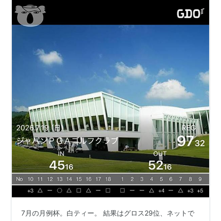
ミニバン
シャラン
ゴルフトゥーラン
リスト::自動車
7月の月例杯。白ティー。 結果はグロス29位、ネットで