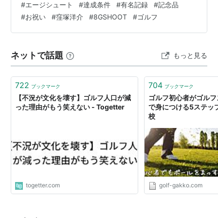
#
エージシュート
#
達成条件
#
有名記録
#
記念品
1974年にデビュー。
成するのはとてもむずかしい記録です。 この記事では、
#
お祝い
#
窪塚洋介
#
8GSHOOT
#
ゴルフ
エイジシュートの意味、条件、達成者、記念品、そして
イタリアのカーデザイナー、ジョルジェット・ジウジア
近年話題のブランド8G SHOOTまでまとめて紹介しま
ーロによる実用的かつスタイリッシュな２ＢＯＸのボデ
す。 ゴルフのエイジシュートとは？ 自分の満年齢以下の
ィと、それを効率的に使用する横置きＦＦ方式のメカニ
ネットで話題
もっと見る
グロススコアで18ホールを回るゴルフ…
ズムを採用した画期的な実用車として、世界中で愛され
た。
722
704
ブックマーク
ブックマーク
2005年現在、中古車市場で見かけることは稀である。
【不況が文化を壊す】ゴルフ人口が減
ゴルフ初心者がゴルフ
った理由がもう笑えない - Togetter
で身につける5ステップ
2代目（ゴルフII）
校
1983年にデビュー。
キープコンセプトではあったが、その愛らしいデザイン
と使いやすいボディサイズで、日本でも爆発的なヒット
となる。
今でも「ゴルフ」というとこのモデルを思い浮かべる人
togetter.com
golf-gakko.com
も多いだろう。