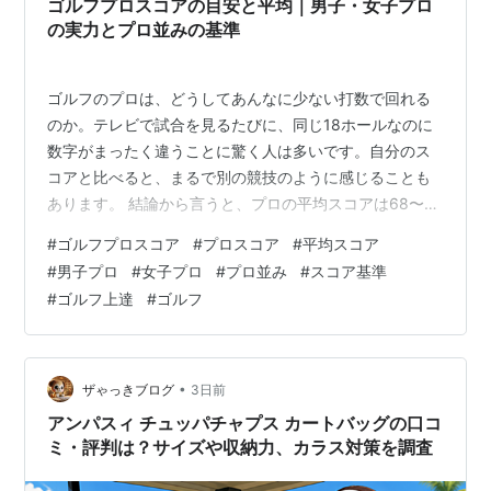
ゴルフプロスコアの目安と平均｜男子・女子プロ
の実力とプロ並みの基準
ゴルフのプロは、どうしてあんなに少ない打数で回れる
のか。テレビで試合を見るたびに、同じ18ホールなのに
数字がまったく違うことに驚く人は多いです。自分のス
コアと比べると、まるで別の競技のように感じることも
あります。 結論から言うと、プロの平均スコアは68〜72
前後で、アマチュアの平均90〜100と比べると大きな差
#
ゴルフプロスコア
#
プロスコア
#
平均スコア
があります。この記事では、プロのスコアの目安や男女
#
男子プロ
#
女子プロ
#
プロ並み
#
スコア基準
別の平均、そしてプロ並みと言われる基準までわかりや
#
ゴルフ上達
#
ゴルフ
すく紹介します。 ゴルフスコアとは？知っておきたい基
本知識 ゴルフスコア数え方の基本ルール ゴルフプロスコ
アマイナス（アンダーパー）の意味 ゴルフプロスコアど
のくらい？男女別の平均値 ゴル…
•
ザゃっきブログ
3日前
アンパスィ チュッパチャプス カートバッグの口コ
ミ・評判は？サイズや収納力、カラス対策を調査