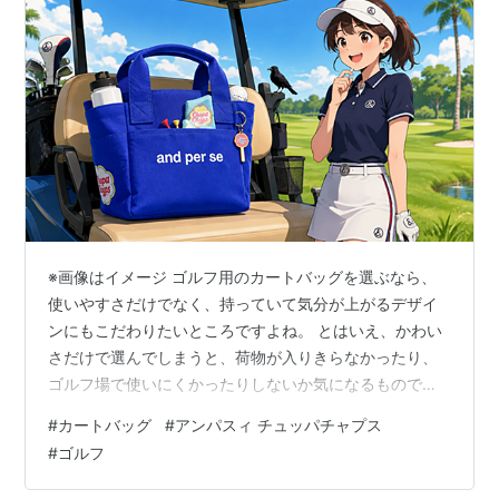
※画像はイメージ ゴルフ用のカートバッグを選ぶなら、
使いやすさだけでなく、持っていて気分が上がるデザイ
ンにもこだわりたいところですよね。 とはいえ、かわい
さだけで選んでしまうと、荷物が入りきらなかったり、
ゴルフ場で使いにくかったりしないか気になるもので
す。 アンパスィのチュッパチャプス カートバッグは、ポ
#
カートバッグ
#
アンパスィ チュッパチャプス
ップなデザインとゴルフ場で使いやすい機能を組み合わ
#
ゴルフ
せた2026年モデルとなっています。 ★【広告】楽天市場
アンパスィ and per se チュッパチャプス カートバッグ