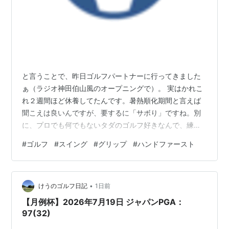
5代目（ゴルフV）
2004年にデビュー。
先代から色濃く漂い始めたプレミアム路線を一層推し進
めながら、Ｖラインを描くアグレッシブな顔立ちや、リ
アエンドに向かってなだらかに下降する２ＢＯＸシルエ
と言うことで、昨日ゴルフパートナーに行ってきました
ットなど、若々しさも取り入れたモデルになっている。
ぁ（ラジオ神田伯山風のオープニングで）。 実はかれこ
れ２週間ほど休養してたんです。暑熱順化期間と言えば
派生車種
聞こえは良いんですが、要するに「サボり」ですね。別
に、プロでも何でもないタダのゴルフ好きなんで、練習
セダン
をしなくちゃいけない理由は何も無いんですけどまあ人
#
ゴルフ
#
スイング
#
グリップ
#
ハンドファースト
ジェッタ
生「一つぐらいは何か極めてみたい」と思うじゃあ有り
ませんか？・・・それが私の場合はゴルフだった、とい
ヴェント
うわけなんです。今年７６ですが、幸い身体はまだ動く
ボーラ
•
ので週２の散歩を兼ねて（徒歩で片道２０分位の距離で
けうのゴルフ日記
1日前
すね）練習に通っています。 まあコースに行くのは朝早
【月例杯】2026年7月19日 ジャパンPGA：
ワゴン
く起きなきゃいけないので難しく、ここ２年程行っ…
97(32)
ゴルフワゴン