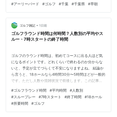
は、早朝に18ホールを続けて回る「アーリーバード」の1
#
アーリーバード
#
ゴルフ
#
千葉
#
千葉県
#
早朝
組目。2サムでのスタートでした。 当時の記録を確認す
ると、前半9ホールを終えたのは午前5時59分。18ホール
を回り終えたのは午前7時48分でした。 多くの人がこれ
•
から朝食を取り、一日を始めようとする時間に、すでに
ゴルフ雑記
1日前
ゴルフを1ラウンド終えていたことになります。
ゴルフラウンド時間は何時間？人数別の平均やス
ルー・7時スタートの終了時間
ゴルフのラウンド時間は、初めてコースに出る人ほど気
になるポイントです。どれくらいで終わるのか分からな
いと、予定が立てづらくて不安になりますよね。 結論か
ら言うと、18ホールなら4時間30分〜5時間ほどが一般的
です。ただし人数や混雑状況で前後します。この記事で
は、人数別の平均時間やスループレー、7時スタートの終
#
ゴルフラウンド時間
#
平均時間
#
人数別
了時間まで分かりやすくまとめます。 ゴルフのラウンド
#
スループレー
#
7時スタート
#
終了時間
#
18ホール
時間は平均何時間？全体の目安と内訳 18ホールの平均プ
#
所要時間
#
ゴルフ
レー時間は4時間30分〜5時間 9ホール（ハーフ）の目安
は2時間〜2時間30分 昼休憩を含むトータル所要時間は5