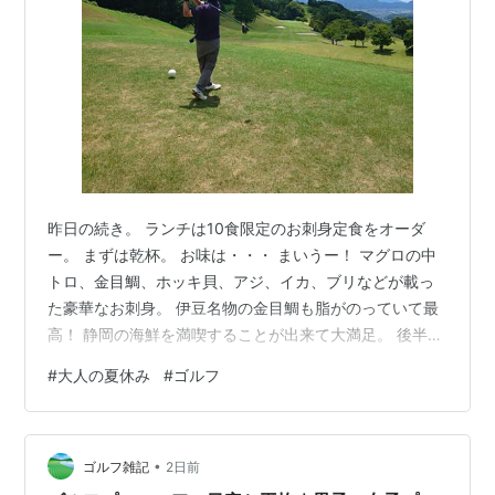
昨日の続き。 ランチは10食限定のお刺身定食をオーダ
ー。 まずは乾杯。 お味は・・・ まいうー！ マグロの中
トロ、金目鯛、ホッキ貝、アジ、イカ、ブリなどが載っ
た豪華なお刺身。 伊豆名物の金目鯛も脂がのっていて最
高！ 静岡の海鮮を満喫することが出来て大満足。 後半も
良い天気。 駿河湾を一望できる。 10Hミドルホール。 バ
#
大人の夏休み
#
ゴルフ
ンカーに入れてしまい、4オン2パットでダブルボギー。
11Hショートホール。 2オン2パットでボギー。 12Hロン
グホール。 またもバンカーで５オン２パットでダブルボ
•
ギー。 13Hミドルホール。 ３オン２パットでボギー。
ゴルフ雑記
2日前
14Hショートホール。 ３オン１パットでボギー。 15H…