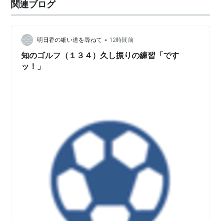
関連ブログ
3代目（ゴルフIII）
1992年にデビュー。
ボディサイズはゴルフIIとほぼ同じではあるものの、デ
•
明日香の細い道を尋ねて
12時間前
ザインはIIまでの直線的なものから一転、曲線を巧みに
知のゴルフ（１３４）久し振りの練習「です
利用したデザインとなった。
ッ！」
現在中古車市場で出回るゴルフの5割はこのモデルだろ
う。
4代目（ゴルフIV）
1998年にデビュー。
この代から、日本で言う「5ナンバー枠」を突破し、
「使いやすい小型実用車」から「プレミアムコンパク
ト」への仲間入りを果たした。
質感は格段に上昇した一方で、「ここまで贅沢な必要が
あるのか」という疑問も生まれた。