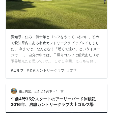
愛知県に住み、何十年とゴルフをやっているのに、初め
て愛知県内にある名倉カントリークラブでプレイしまし
た。 今までは、なんとなく「近くて遠い」というイメー
ジで……。 自分の中では、日帰りゴルフは稲武あたりが
限界地点だと思っていた。 しかし今回、えっちらおっち
らと下道を走り、ようやく到着。 当日は梅雨の中休みと
#
ゴルフ
#
名倉カントリークラブ
#
文学
いうこともあって、ゴルフ場はガラガラ。 これはラッキ
ー。 名倉カントリークラブには東、西、中の3コースが
あり、当日は東から西へ回ることになった。 最近はこう
•
した複数のコースを持つ大きなゴルフ場へ行っていなか
旅と風景、ときどき列車
1日前
ったので、それだけでも新鮮だった。 コースにバリエー
午前4時35分スタートのアーリーバード体験記
ションがあるって、やっぱりいいなあ…
2016年、房総カントリークラブ大上ゴルフ場