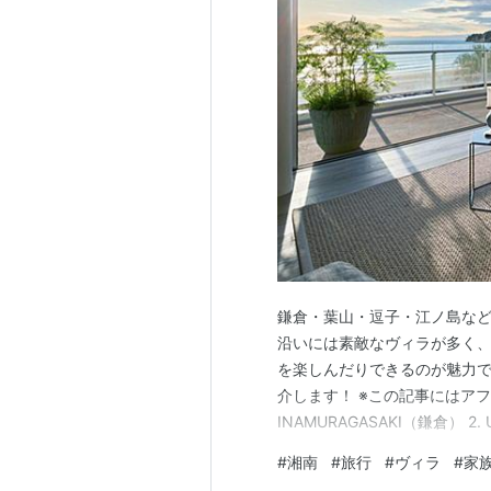
鎌倉・葉山・逗子・江ノ島な
沿いには素敵なヴィラが多く、
を楽しんだりできるのが魅力
介します！ ※この記事にはアフィ
INAMURAGASAKI（鎌倉） 2. 
THE VIEW KAMAKURA（鎌倉） 4
#
湘南
#
旅行
#
ヴィラ
#
家
on the beach（葉山）…