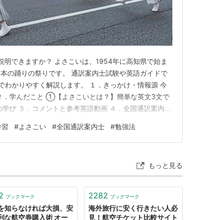
で説明できますか？ よさこいは、1954年に高知県で始ま
本の踊りの祭りです。 通訳案内士試験や英語ガイドで
でわかりやすく解説します。 １．きっかけ・情報源 今
２．学んだこと ①【よさこいとは？】簡単な英文3文で
の学び ３．コメントと参考英語動画 ４．全国通訳案内士
（トップページ含む） １．きっかけ・情報源 今年も、手
学習
#
よさこい
#
全国通訳案内士
#
勉強法
語と一緒に学んでいきます。 今回の写真は、スーパー
に…
もっと見る
2
2282
ブックマーク
ブックマーク
を知らなければ大損、安
海外旅行に安く行きたい人必
利な航空券購入術 オー
見！航空チケット比較サイト