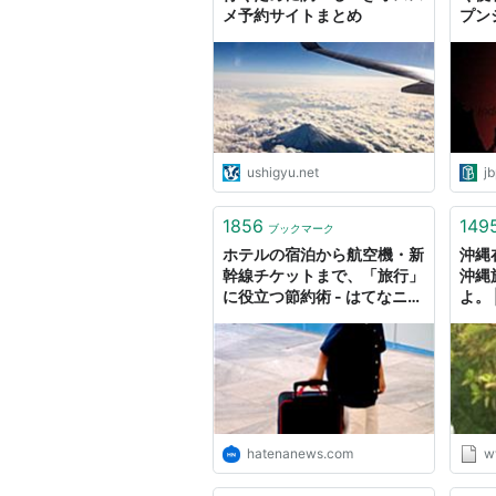
メ予約サイトまとめ
プン
を1
JBp
ス)
ushigyu.net
jb
1856
149
ブックマーク
ホテルの宿泊から航空機・新
沖縄
幹線チケットまで、「旅行」
沖縄
に役立つ節約術 - はてなニュ
よ。 |
ース
hatenanews.com
w