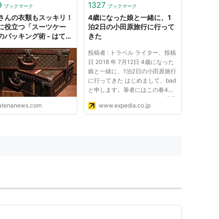
9
1327
ブックマーク
ブックマーク
さんの衣類もスッキリ！
4歳になった娘と一緒に、1
に役立つ「スーツケー
泊2日の小田原旅行に行って
のパッキング術 - はてな
きた
ース
投稿者 : トラベル ライター、投稿
日 2018 年 7月12日 4歳になった
娘と一緒に、1泊2日の小田原旅行
に行ってきた はじめまして、bad
と申します。筆者にはこの春4歳
になったばかりの娘がおり、成長
atenanews.com
www.expedia.co.jp
の記録をブログにつづっていま
す。 先日、週末を利用して、娘
と2人で神奈川・小田原へ1泊2日
の旅行に行ってきました。文字
通...