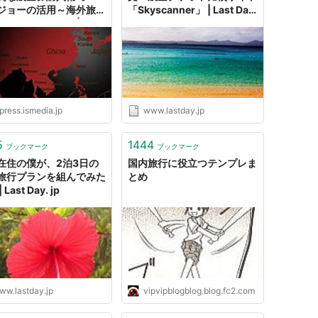
ジョーの活用～海外旅行
「Skyscanner」 | Last Day.
0倍楽しむ法（5） |
jp
ress (ジェイビープレ
press.ismedia.jp
www.lastday.jp
5
1444
ブックマーク
ブックマーク
在住の僕が、2泊3日の
国内旅行に役立つテンプレま
旅行プランを組んでみた
とめ
 Last Day. jp
ww.lastday.jp
vipvipblogblog.blog.fc2.com