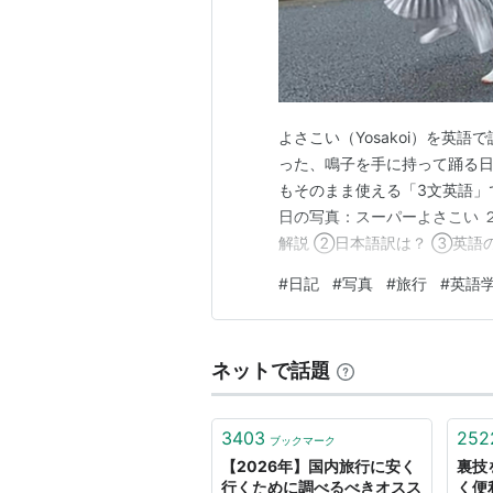
よさこい（Yosakoi）を英語
った、鳴子を手に持って踊る日
もそのまま使える「3文英語」
日の写真：スーパーよさこい 
解説 ②日本語訳は？ ③英語
試験問題 ５．ブログ内リンク
#
日記
#
写真
#
旅行
#
英語
元にある写真や本から日本を英
よさこい。 表参道で毎年8月末
ネットで話題
3403
252
ブックマーク
【2026年】国内旅行に安く
裏技
行くために調べるべきオスス
く便