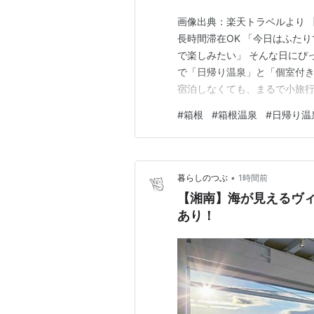
画像出典：楽天トラベルより 
長時間滞在OK 「今日はふた
で楽しみたい」 そんな日にぴ
で「日帰り温泉」と「個室付
宿泊しなくても、まるで小旅行
き」×「食事付」きプランでは
#
箱根
#
箱根温泉
#
日帰り温
高いおすすめプランを紹介しま
る宿 日帰り温泉と【個室付き
•
暮らしのつぶ
1時間前
【湘南】海が見えるヴィ
あり！