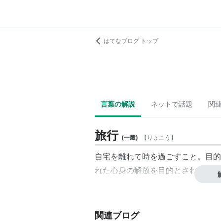
はてなブログ トップ
言葉の解説
ネットで話題
関
旅行
(
一般
)
【
りょこう
】
自宅を離れて時を過ごすこと。目的
れた心身の解放を目的とされる。
関連ブログ