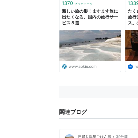
1370
133
ブックマーク
新しい旅の形！ますます旅に
たく
出たくなる、国内の旅行サー
旅行
ビス５選
ス」
ニュ
www.aokiu.com
h
関連ブログ
•
日帰り温泉ごはん宿
39分前