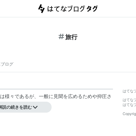
旅行
連ブログ
はてな
は様々であるが、一般に見聞を広めるためや抑圧さ
はてな
はてな
解説の続きを読む
Copyrig