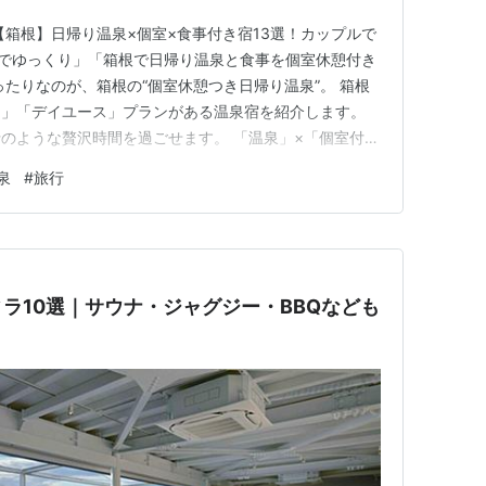
【箱根】日帰り温泉×個室×食事付き宿13選！カップルで
りでゆっくり」「箱根で日帰り温泉と食事を個室休憩付き
ったりなのが、箱根の“個室休憩つき日帰り温泉”。 箱根
き」「デイユース」プランがある温泉宿を紹介します。
のような贅沢時間を過ごせます。 「温泉」×「個室付
、さらに満足度がアップ。 この記事では、特に満足度の
泉
#
旅行
す。 この記事では 日帰り温泉が【個室付き】で楽しめ
】【食事付き…
ラ10選｜サウナ・ジャグジー・BBQなども