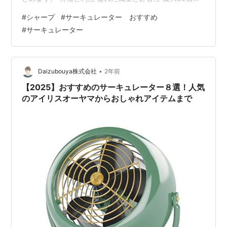
で空気を循環させることが可能。 DCモーター内蔵で風量
#
シャープ
#
サーキュレーター おすすめ
は10段階に調整可能。 風量10での風速は5.8m/秒、静音
#
サーキュレーター
性も高い。 広範囲の首振り機能 左右首振りは60度/90
度/120度、上下首振りは上60度/下60度/上下140度と可
動域が広い。 部屋干しや大空間の空気循環に便利。 多彩
な運転モード 「連続」「リズム」「おやすみ」「衣…
•
Daizubouya株式会社
2年前
【2025】おすすめのサーキュレーター８選！人気
のアイリスオーヤマからおしゃれアイテムまで