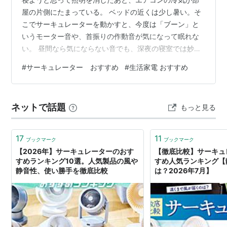
屋の片側にたまっている。 ベッドの近くは少し暑い。そ
こでサーキュレーターを動かすと、今度は「ブーン」と
いうモーター音や、首振りの作動音が気になって眠れな
い。 昼間なら気にならない音でも、深夜の寝室では妙に
大きく聞こえます。 表示ランプが明るい。操作音が鳴
#
サーキュレーター おすすめ
#
生活家電 おすすめ
る。風量を弱くすると空気が動かない。切タイマーが2時
間しかなく、明け方に暑くて目が覚める。 寝室用のサー
キュレーターは、単に「静音」と書かれているだけでは
ネットで話題
もっと見る
選びにくい家電です。 この記事では、静音性を重視しな
がら、寝室での使い勝手が異なる5商品を比較します。
アイリスオーヤマ サーキュレーターアイ…
17
11
ブックマーク
ブックマーク
【2026年】サーキュレーターのおす
【徹底比較】サーキュ
すめランキング10選。人気製品の風や
すめ人気ランキング【
静音性、使い勝手を徹底比較
は？2026年7月】