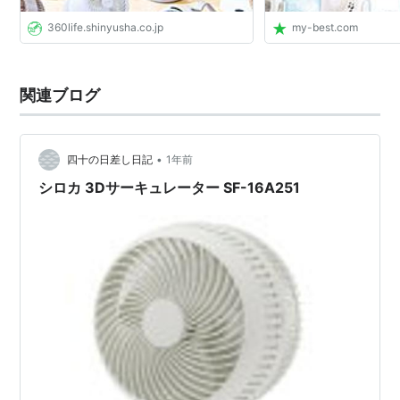
360life.shinyusha.co.jp
my-best.com
関連ブログ
•
四十の日差し日記
1年前
シロカ 3Dサーキュレーター SF-16A251