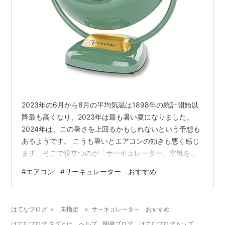
2023年の6月から8月の平均気温は1898年の統計開始以
降最も高くなり、2023年は最も暑い夏になりました。
2024年は、この暑さを上回るかもしれないという予想も
あるようです。 こうも暑いとエアコンの効きも悪く感じ
ます、そこで役立つのが「サーキュレーター」空気を循
環させることで冷気を部屋に満遍なく送ることができま
#
エアコン
#
サーキュレーター おすすめ
す。また、部屋干しにも活用できますよ。 ただ、最近は
商品数も多くて選ぶのも一苦労という方も多いのではな
いでしょうか？そこで、今回は口コミを徹底分析して最
はてなブログ
>
未指定
>
サーキュレーター おすすめ
強「サーキュレーター」のおすすめをまとめましたので
はてなブログ タグとは
ヘルプ
開発ブログ
はてなブログトップ