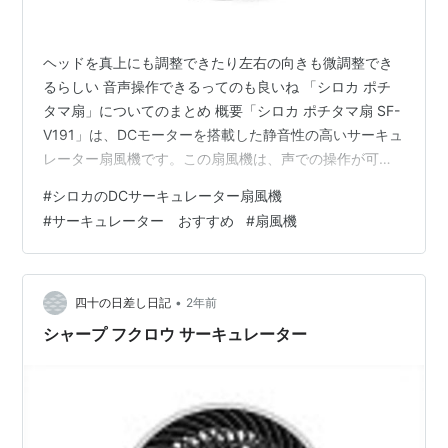
ヘッドを真上にも調整できたり左右の向きも微調整でき
るらしい 音声操作できるってのも良いね 「シロカ ポチ
タマ扇」についてのまとめ 概要「シロカ ポチタマ扇 SF-
V191」は、DCモーターを搭載した静音性の高いサーキュ
レーター扇風機です。この扇風機は、声での操作が可能
で、ヘッドの角度を真上まで調整できるため、様々な用
#
シロカのDCサーキュレーター扇風機
途に対応できる点が特徴です。実売価格は約18,000円前
#
サーキュレーター おすすめ
#
扇風機
後です。 特徴 静音性と快適性DCモーターを採用してお
り、特に低速運転時の静音性が優れています。風量は8段
階で調節可能で、風量「3」や「4」の設定ではほとんど
音が気になりません。就寝時でも快適に使用できます。
•
四十の日差し日記
2年前
ヘッドの広い角度…
シャープ フクロウ サーキュレーター