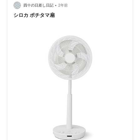
ガード・羽根の取り外しが可能 📏 スペック…
•
四十の日差し日記
2年前
シロカ ポチタマ扇