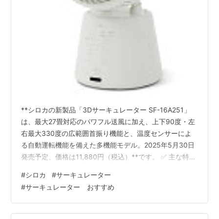
**シロカの新製品「3Dサーキュレーター SF-16A251」
は、最大27畳対応のパワフル送風に加え、上下90度・左
右最大330度の広範囲首振り機能と、温度センサーによ
る自動運転機能を備えた多機能モデル。2025年5月30日
発売予定、価格は11,880円（税込）**です。 ✅ 主な特徴
風量8段階調整可能で、シーンに応じた送風が可能 上下
#
シロカ
#
サーキュレーター
90度、左右80/120/330度の首振り機能 リモコンの「こ
#
サーキュレーター おすすめ
こピタ」ボタンでピンポイント風向き調整可能 温度セン
サー搭載「みまもりモード」：室温に応じて風量自動調
節、24℃以下で自動停止 掃除しやすい構造：工具不要で