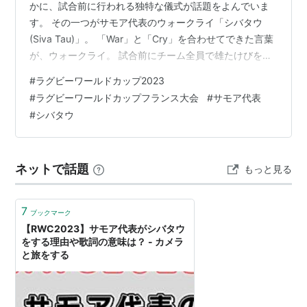
かに、試合前に行われる独特な儀式が話題をよんでいま
す。 その一つがサモア代表のウォークライ「シバタウ
(Siva Tau)」。 「War」と「Cry」を合わせてできた言葉
が、ウォークライ。 試合前にチーム全員で雄たけびをあ
げて、士気をたかめる姿は圧巻ですね。 今回はサモア代
#
ラグビーワールドカップ2023
表のシバタウについて、行う理由や歌詞の意味などをご
#
ラグビーワールドカップフランス大会
#
サモア代表
紹介します サモア代表のシバタウ(Siva Tau) シバタウは
#
シバタウ
何のために行うのか シバタウの歌詞 その他のウオークラ
イ サモア代表の過去のワールドカップの成績 出場資格
まとめ サモア代表のシバタウ(Siva Tau) w…
ネットで話題
もっと見る
7
ブックマーク
【RWC2023】サモア代表がシバタウ
をする理由や歌詞の意味は？ - カメラ
と旅をする