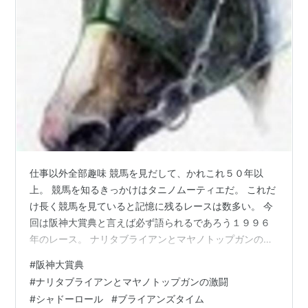
仕事以外全部趣味 競馬を見だして、かれこれ５０年以
上。 競馬を知るきっかけはタニノムーティエだ。 これだ
け長く競馬を見ていると記憶に残るレースは数多い。 今
回は阪神大賞典と言えば必ず語られるであろう１９９６
年のレース。 ナリタブライアンとマヤノトップガンの激
闘だ。 同じブライアンズタイムを父に持つ両馬。 このレ
#
阪神大賞典
ースを取り上げる競馬ファンは多く、競馬に関する思い
#
ナリタブライアンとマヤノトップガンの激闘
出のブログ等で多く投稿されているに違いない。 私の拙
#
シャドーロール
#
ブライアンズタイム
ブログでの思い出のレースは、出来るだけ被らないよう