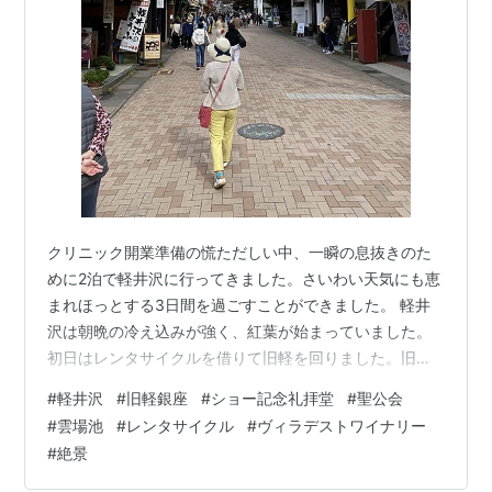
クリニック開業準備の慌ただしい中、一瞬の息抜きのた
めに2泊で軽井沢に行ってきました。さいわい天気にも恵
まれほっとする3日間を過ごすことができました。 軽井
沢は朝晩の冷え込みが強く、紅葉が始まっていました。
初日はレンタサイクルを借りて旧軽を回りました。旧軽
銀座は海外からの観光客と思われる人が多く、混み合っ
#
軽井沢
#
旧軽銀座
#
ショー記念礼拝堂
#
聖公会
ていましたが、それでも食事に並ばなければならないと
#
雲場池
#
レンタサイクル
#
ヴィラデストワイナリー
言うほどの人手ではなく、ほどよい観光地感でした。 レ
#
絶景
ンタサイクルを借りて回りましたが、サイクリングコー
スのマストと言えるシュー記念礼拝堂は人が少なく静か