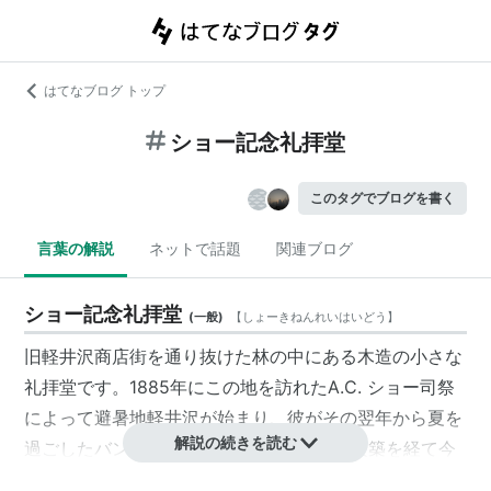
はてなブログ トップ
ショー記念礼拝堂
このタグでブログを書く
言葉の解説
ネットで話題
関連ブログ
ショー記念礼拝堂
(
一般
)
【
しょーきねんれいはいどう
】
旧軽井沢商店街を通り抜けた林の中にある木造の小さな
礼拝堂です。1885年にこの地を訪れたA.C. ショー司祭
によって避暑地軽井沢が始まり、彼がその翌年から夏を
解説の続きを読む
過ごしたバンガローが教会となり、2度の改築を経て今
日に至っています。