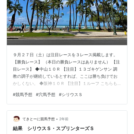
９月２７日（土）は注目レースを３レース掲載します。
【勝負レース】 （本日の勝負レースはありません） 【注
目レース】 ◆中山１０Ｒ 【注目】１３ゴキゲンサン 調
教の調子が継続しているとすれば、ここは勝ち負けでお
かしくない。 ◆阪神１０Ｒ 【注目】１ルーフ こちらも
調教の様子からは除外の影響もなく、走っていい状態。
#
競馬予想
#
穴馬予想
#
シリウスＳ
◆中山１１Ｒ 【注目】１５ユキノロイヤル これはかなり
直感的でデータうんぬんではありません。ここははまり
どころな第一印象です。 阪神１１ＲのシリウスＳも注目
•
レースにするとすれば、１３ホウオウルーレットをあげ
てきとーに競馬予想
2年前
る予定でしたが、８枠ではちょっと推しにくいのではず
結果 シリウスＳ・スプリンターズＳ
しました。 ※【勝負レース】馬…