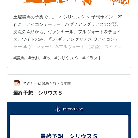
土曜競馬の予想です。 ＜ シリウスＳ ＞ 予想ポイント20
ｐに、アイコンテーラー、ハギノアレグリアスの２頭。
次点の４頭から、ヴァンヤール、フルヴォートをチョイ
ス。ワイドのみ。 ◎ハギノアレグリアス ○アイコンテー
ラー ▲ヴァンヤール △フルヴォート （結論） ワイド
３・５・７・１４ ＢＯＸ 秋の景色 ランキング参加中競
#
競馬
#
予想
#
秋
#
シリウスＳ
#
イラスト
馬が好き ランキング参加中雑談・日記を書きたい人のグ
ループ ランキング参加中アクセスの輪 ランキング参加中
投資（株式投資、FX）コミュニティ ランキング参加中株
•
式投資・FX・マネー 経済動向語り合おう！ ランキング参
てきとーに競馬予想
3年前
加中株式投資 ランキング参加中競馬 ランキング参加中漫
最終予想 シリウスＳ
画ブロ…