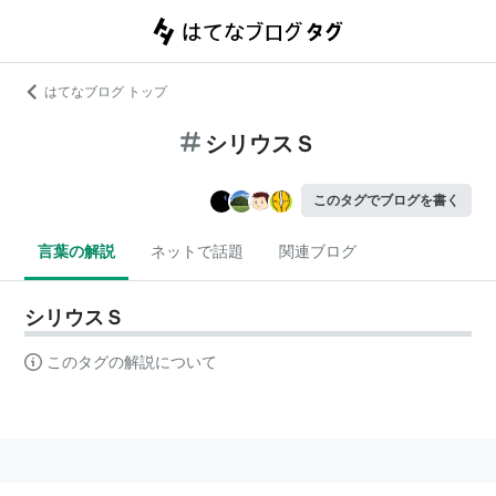
はてなブログ トップ
シリウスＳ
このタグでブログを書く
言葉の解説
ネットで話題
関連ブログ
シリウスＳ
このタグの解説について