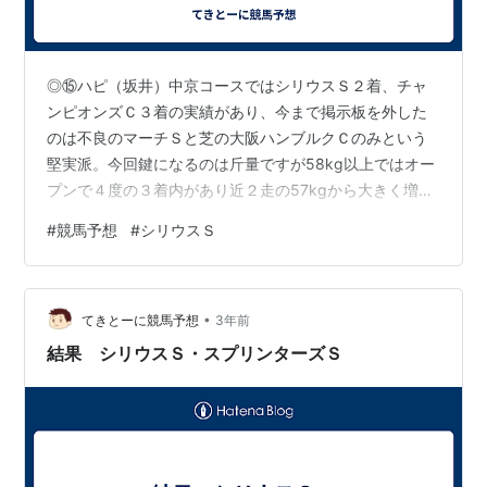
◎⑮ハピ（坂井）中京コースではシリウスＳ２着、チャ
ンピオンズＣ３着の実績があり、今まで掲示板を外した
のは不良のマーチＳと芝の大阪ハンブルクＣのみという
堅実派。今回鍵になるのは斤量ですが58kg以上ではオー
プンで４度の３着内があり近２走の57kgから大きく増え
ていないので大丈夫かと。あまり後ろからだと心配です
#
競馬予想
#
シリウスＳ
が坂井騎手でもあるので比較的前の位置取りを期待しま
す。 ○⑤ヴァンヤール（荻野極）昨年阪神開催のシリウ
スＳ３着のほか中央重賞ではアンタレスＳ２着、平安Ｓ
•
３着の実績があります。こちらも堅実に走るタイプで斤
てきとーに競馬予想
3年前
量は前走と変わらず57kgと見込まれていません。中位か
結果 シリウスＳ・スプリンターズＳ
ら前で競馬が出来るタイプで大崩れしに…