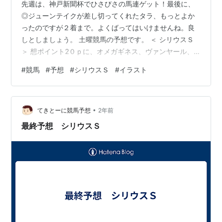
先週は、神戸新聞杯でひさびさの馬連ゲット！最後に、
◎ジューンテイクが差し切ってくれたタラ、もっとよか
ったのですが２着まで。よくばってはいけませんね。良
しとしましょう。 土曜競馬の予想です。 ＜ シリウスＳ
＞ 想ポイント2０ｐに、オメガギネス、ヴァンヤール、
カンピオーネ、サンライズアリオン、ハピの５頭。展開
#
競馬
#
予想
#
シリウスＳ
#
イラスト
的に逃げ馬不在で、サンライズアリオンの前残り期待で
◎。 ◎サンライズアリオン ○オメガギネス ▲ハピ △ヴァ
ンヤール （結論） 単 勝 １２番 馬 連 １２－３・５・１
•
５ 流し ワイド ３・５・１２・１５ ＢＯＸ コントレイル
てきとーに競馬予想
2年前
ランキング参加中競馬が好き ランキング参加中雑談・日
最終予想 シリウスＳ
記を書きたい…