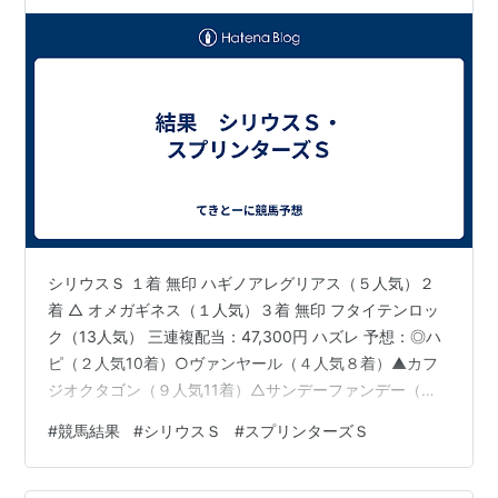
シリウスＳ １着 無印 ハギノアレグリアス（５人気）２
着 △ オメガギネス（１人気）３着 無印 フタイテンロッ
ク（13人気） 三連複配当：47,300円 ハズレ 予想：◎ハ
ピ（２人気10着）○ヴァンヤール（４人気８着）▲カフ
ジオクタゴン（９人気11着）△サンデーファンデー（６
人気14着）△オメガギネス（１人気２着） トップハンデ
#
競馬結果
#
シリウスＳ
#
スプリンターズＳ
59.5kgの７歳馬ハギノアレグリアスが、早め抜け出しを
図る人気の△オメガギネスをゴール前で捕えてシリウス
Ｓを連覇しました。本命◎ハピは先行策から直線向くま