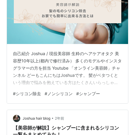
自己紹介 Joshua / 現役美容師 生粋のヘアケアオタク 美
容歴10年以上(都内で修行済み） 多くのモデルやインスタ
グラマーの方を担当 Youtube 「オンライン美容師」チャ
ンネル どーもこんにちはJoshuaです。 髪がベタつくと
いう理由で悩みを抱えている方はたくさんいらっしゃい
ます。 ちゃんと毎日シャンプーしているのになんでベタ
#
シリコン除去
#
ノンシリコン
#
シャンプー
つくのかしら？ 油分を取りすぎないように、洗浄力の弱
いシャンプーにしてるのに... もしかしすると、髪の毛に
シリコンが蓄積されすぎているかもですね。 市販のシャ
•
ンプーやトリートメント、ヘアオイルにはシリコンが多
Joshua hair blog
2年前
く含まれているものもあります。 シリコンが悪いわけ…
【美容師が解説】シャンプーに含まれるシリコン
一覧をまとめてみた！