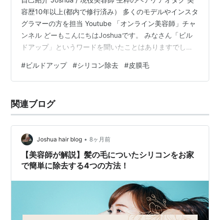
容歴10年以上(都内で修行済み） 多くのモデルやインスタ
グラマーの方を担当 Youtube 「オンライン美容師」チャ
ンネル どーもこんにちはJoshuaです。 みなさん「ビル
ドアップ」というワードを聞いたことはありますでしょ
うか？ 実は、これは誰でも起こりうる現象なんです。 な
#
ビルドアップ
#
シリコン除去
#
皮膜毛
んだか髪が急にパサついたのよ... 髪がビルドアップして
るかもですね ということで今回は、 「髪の毛のビルドア
ップって？治し方について」 このテーマで美容師が分か
関連ブログ
りやすく解説します。 どのような原因でなるのか、また
ビルドアップを治すためのオススメのヘアケアア…
•
Joshua hair blog
8ヶ月前
【美容師が解説】髪の毛についたシリコンをお家
で簡単に除去する4つの方法！