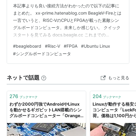
本記事よりも良い接続方法がわかったので以下の記事に
Raspberry Pi Type B 512MB
まとめた。 xx-prime.hatenablog.com BeagleV-Fireとは
出版社/メーカー:
RS Components Ltd (ソースマ
一言でいうと、RISC-VのCPUとFPGAが載った素敵シン
ーキング及び販売 Umemoto LLP)
グルボードコンピュータ。未来しか感じない。 クイック
メディア:
エレクトロニクス
スタートを見てみる docs.beagle.cc これまでの
この商品を含むブログ (12件) を見る
Beagleboneシリーズと同様に、PCとUSBで接続するだ
#
beagleboard
#
Risc-V
#
FPGA
#
Ubuntu Linux
けでOKなように見える。が、実はそれはウソだ。
#
シングルボードコンピュータ
Raspberry Piユーザーガイド
WindowsにBeagleV-FireをUSBで接続してみる まず、十
作者:
Eben Upton,Gareth Halfacree,
分な電力を供給できるUSBポートに、BeagleV-FIreを接
株式会社クイープ
続すると、Windowsの設定→デバイス→…
出版社/メーカー:
インプレス
ネットで話題
もっと見る
発売日:
2013/03/15
メディア:
単行本（ソフトカバー）
購入
: 2人
クリック
: 21回
276
204
ブックマーク
ブックマーク
この商品を含むブログ (9件) を見る
わずか2000円強でAndroidやLinux
Linuxが動作する格
を動かせるギガビットLAN搭載のシン
コンピュータ「LuckFo
グルボードコンピューター「Orange
荷。価格は1,100円か
BeagleBone Blackで遊ぼう!
Pi PC2」が登場
ジュ秋葉原
Raspberry Piより高機能で高性
能