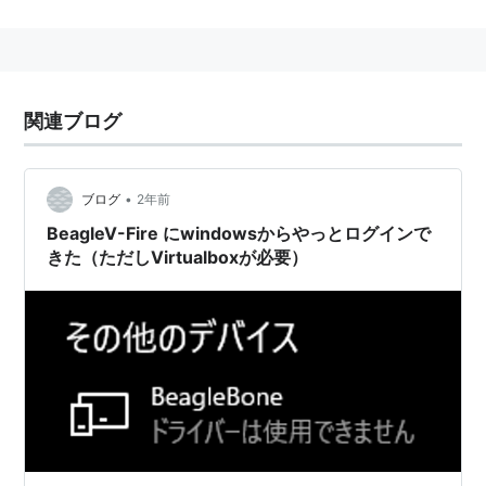
基盤にはCPUとチップセット、BIOS、メモリ、入出力
端子のみが搭載されているものが多く、オーディオ・ビ
デオ出力やキーボード、ストレージなどは省かれる。近
年では小型の回路基板でもデスクトップ環境を含むよう
関連ブログ
なLinuxが実用的に動作するものが増え、価格も1万円以
下で購入できる安価なものや省電力なものが多く、教育
用や自宅サーバーとして活用されることもある。
•
ブログ
2年前
シングルボードパソコンとも呼ばれる。
BeagleV-Fire にwindowsからやっとログインで
きた（ただしVirtualboxが必要）
代表的なSBC
Raspberry Pi
Beagleboard
：
BeagleBoard.org - BeagleBone
PandaBoard：
Galileo