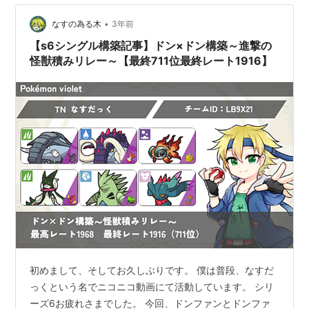
した もう一度テリー の聴取です テリーにロイドと パブ
•
にいたかと 聞くとロイドと いた事は 認めました ところ
なすの為る木
3年前
がヴェラ のこ…
【s6シングル構築記事】ドン×ドン構築～進撃の
怪獣積みリレー～【最終711位最終レート1916】
初めまして、そしてお久しぶりです。 僕は普段、なすだ
っくという名でニコニコ動画にて活動しています。 シリ
ーズ6お疲れさまでした。 今回、ドンファンとドンファ