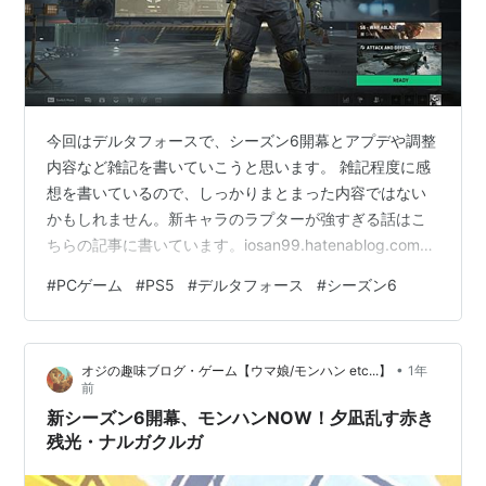
今回はデルタフォースで、シーズン6開幕とアプデや調整
内容など雑記を書いていこうと思います。 雑記程度に感
想を書いているので、しっかりまとまった内容ではない
かもしれません。新キャラのラプターが強すぎる話はこ
ちらの記事に書いています。iosan99.hatenablog.comま
ずその前に、シーズン5は司令官帯でKD1.79でフィッシ
#
PCゲーム
#
PS5
#
デルタフォース
#
シーズン6
ュしました。 初めてこれほどのKDで終われたのは感無量
です。 シーズン6も、メインもサブもD-Wolfで走り回っ
て司令官目指そうと思うので、よろしくお願いします。
•
オジの趣味ブログ・ゲーム【ウマ娘/モンハン etc...】
1年
メインもサブも司令官★10の5400ポイントくらい。 累
前
計で100時間くらいしか遊んでおらず、あまりやって…
新シーズン6開幕、モンハンNOW！夕凪乱す赤き
残光・ナルガクルガ