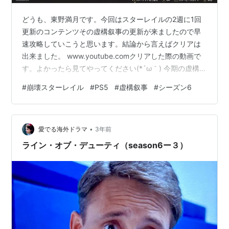
どうも、東野満月です。今回はスターレイルの2週に1回
更新のコンテンツその虚構叙事の更新が来ましたので早
速攻略していこうと思います。結論から言えばクリアは
出来ました。 www.youtube.comクリアした際の動画で
す。よかったら見てやってください(*´ω｀) 今期の虚構叙
事シーズン6「あやふやな新語」 今期は持続ダメージが
#
崩壊スターレイル
#
PS5
#
虚構叙事
#
シーズン6
伸びる形でして持続ダメと言えばカフカ、ブラックスワ
ン等、虚構叙事と言えば雑魚ラッシュなんで姫子やヘル
タ等運命的には虚無と知恵をメインに戦っていきます。
•
前半は姫子とアルジェンティの知恵編成 バフは正直なん
愛でる海外ドラマ
3年前
でもいいやって思ってます。というのも持続ダメで見る
ライン・オブ・デューティ（season6ー３）
と姫子は燃焼を与える…