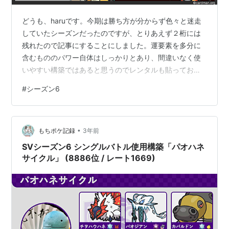
どうも、haruです。今期は勝ち方が分からず色々と迷走
していたシーズンだったのですが、とりあえず２桁には
残れたので記事にすることにしました。運要素を多分に
含むもののパワー自体はしっかりとあり、間違いなく使
いやすい構築ではあると思うのでレンタルも貼っておき
ます。 並び 構築経緯 前期つかっていた構築をベースに
#
シーズン6
アタッカーを増やしていく方針で考え始めました。 そん
な中、いくつかの構築記事でも言われていましたが鉢巻
カイリューとイーユイの攻めの相性補完がものすごくよ
•
かったためゴチルを解雇しイーユイを即採用。 その後、
もちポケ記録
3年前
攻め選出のさいにハピよりも圧を掛けられるポケモンが
SVシーズン6 シングルバトル使用構築「パオハネ
欲しかったため、ツツミにも強くでれカイ…
サイクル」 (8886位 / レート1669)