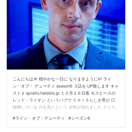
こんにちは☆ 穏やかな一日に なりますように🍉 ライ
ン・オブ・ デューティ season6 ３話を UP致します キャ
スト↓ spraito.hateblo.jp １０月２６日夜 モスヒースの
レッド・ライオン というパブで ＣＨＩＳらしき男が 口
喧嘩している のを見たという 女性が現れました クリス
が写真を 見せると 女性は1人はロイド でしたが もうひと
#
ライン・オブ・デューティ
#
シーズン6
りは バンクスではないと 言うのでした “様子が違ってい
た” という表現を しました どうやらテリーの 事のようで