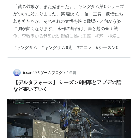
「戦の鼓動が、また始まった。」キングダム第6シリーズ
がついに始まりました。第1話から、信・王賁・蒙恬たち
若き将たちが、それぞれの覚悟を胸に戦場へと向かう姿
に胸が熱くなります。 今作の舞台は、秦と趙の全面戦
争。李牧率いる鉄壁の防衛線に挑む王翦・桓騎・楊端和
の連合軍。そして、飛信隊・楽華隊・玉鳳隊が独立遊軍
#
キングダム
#
キングダム6期
#
アニメ
#
シーズン6
として加わるという、まさに“総力戦”の様相。信が王騎の
矛を手にするシーンは、これまでの積み重ねが報われた
瞬間であり、視聴者としても感慨深いものがあります。
•
新キャラクターの亜光・麻鉱・亜花錦・キタリ・カタリ
iosan99のゲームブログ
1年前
も登場し、戦局のスケール感がさらに広がっていく予
【デルタフォース】 シーズン6開幕とアプデの話
感。OP「生きて、燦々」（いきものがかり）…
など書いていく