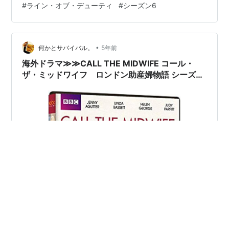
#
ライン・オブ・デューティ
#
シーズン6
けようと 意気込んで います。 ヒルトンは ハントリーに
辞職を進めます。 ハントリーは 仕事に全てを かけてい
たと 言います。 AC-12が勝手に 捜査していると ヒルト
•
ン 警視正が やってきます💦 なんとニックの …
何かとサバイバル。
5年前
海外ドラマ≫≫CALL THE MIDWIFE コール・
ザ・ミッドワイフ ロンドン助産婦物語 シーズン
6 10話ネタバレ感想