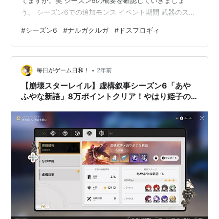
てますが。笑 シーズン6の概要を確認していきましょ
う。 シーズン6での追加モンス イベント期間 武器のスタ
イル強化 まとめ
#
シーズン6
#
ナルガクルガ
#
ドスフロギィ
•
毎日がゲーム日和！
2年前
【崩壊スターレイル】虚構叙事シーズン6「あや
ふやな新語」8万ポイントクリア！やはり姫子の
育成、カフカやルアン・メェイの所持とダブルア
タッカー編成がカギですな【Ver2.2】