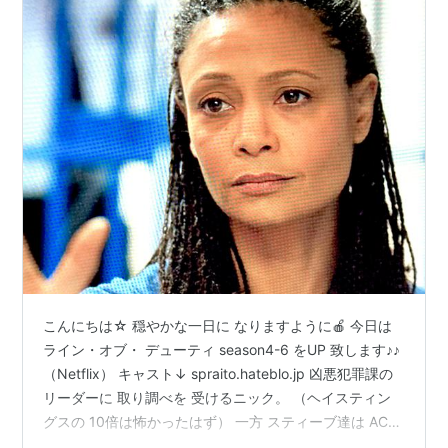
こんにちは☆ 穏やかな一日に なりますように🍎 今日は
ライン・オブ・ デューティ season4-6 をUP 致します♪♪
（Netflix） キャスト↓ spraito.hateblo.jp 凶悪犯罪課の
リーダーに 取り調べを 受けるニック。 （ヘイスティン
グスの 10倍は怖かったはず） 一方 スティーブ達は AC-
12の威信を かけて ティモシーの遺品 （証拠品） を見つ