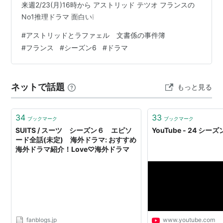
来週2/23(月)16時から アストリッド テツオ フランスの
No1推理ドラマ 面白い❕
#
アストリッドとラファェル 文書係の事件簿
#
フランス
#
シーズン6
#
ドラマ
ネットで話題
もっと見る
34
33
ブックマーク
ブックマーク
SUITS / スーツ シーズン６ エピソ
YouTube - 24 シー
ード全話(未定) 海外ドラマ: おすすめ
海外ドラマ紹介！Love♡海外ドラマ
fanblogs.jp
www.youtube.com