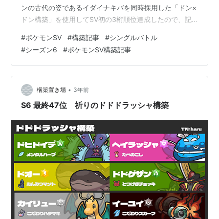
ンの古代の姿であるイダイナキバを同時採用した「ドン×
ドン構築」を使用してSV初の3桁順位達成したので、記
事を書かせて頂きます。 レンタルパも作っています。 以
#
ポケモンSV
#
構築記事
#
シングルバトル
下敬語略。 構築経緯 構築コンセプト 個別紹介 イダイナ
#
シーズン6
#
ポケモンSV構築記事
キバ マスカーニャ ハバタクカミ バンギラス ドンファン
イーユイ 基本的な考え方 選出 対戦時 対戦前・終了時 基
本選出 きつい相手 結果 感想 構築経緯 ①まずとを入れる
ことを確定とする。 水テラス/ビルドアップみがわりが現
•
構築置き場
3年前
環…
S6 最終47位 祈りのドドドラッシャ構築