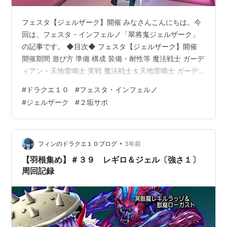
フェスタ【ジェルザーク】開催 みなさんこんにちは。今
回は、フェスタ・インフェルノ「翠将鬼ジェルザーク」
の記事です。 ◆目次◆ フェスタ【ジェルザーク】開催
開催期間 遊び方 準備 構成 装備・耐性等 魔法戦士 ガーデ
ィアン・天地雷鳴士 実戦 魔法戦士＆天地雷鳴士 ガーデ
ィアン＆天地雷鳴士 おわりに ◆◆◆◆ 開催期間 〔開
#
ドラクエ１０
#
フェスタ・インフェルノ
始〕２０２３年 ６月２３日(金曜日)１２時００分 〔終
#
ジェルザーク
#
２垢サポ
了〕２０２３年 ６月２６日(月曜日)１１時５９分前回の
ダークキング閉幕から１２日ぶり。 今回は少し期間が空
きましたね… 遊び方 今回も２垢サポで１０キャラ分消化
しました。 ・２垢サポで５組挑戦 ・サポは日課用のサポ
•
フィンのドラクエ１０ブログ
3年前
そのまま…
【羽根集め】＃３９ レギロ＆ジェル〔強さ１〕
周回記録