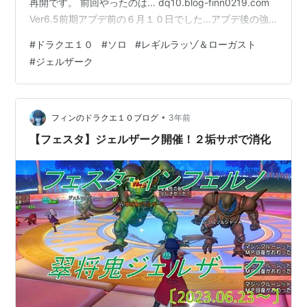
再開です。 前回やったのは… dq10.blog-finn0219.com
Ver6.5前期アプデ前の６月１０日でした…アプデ後の強
化もまだ中途半端ですが、指輪完成を目指してボチボチ
#
ドラクエ１０
#
ソロ
#
レギルラッゾ＆ローガスト
周回再開したいと思います… ◆目次◆ 聖守護者の羽根集
#
ジェルザーク
め＃４０ 遊び方 準備 レギロ職構成 ジェル職構成 レギル
ラッゾ＆ローガスト戦の結果 ジェルザーク戦の結果 おわ
りに ◆◆◆◆ 遊び方 ・育てている４キャラ分の素材集
めをします ・レギロ・ジェル〔強さ１〕を同じサ…
•
フィンのドラクエ１０ブログ
3年前
【フェスタ】ジェルザーク開催！２垢サポで消化