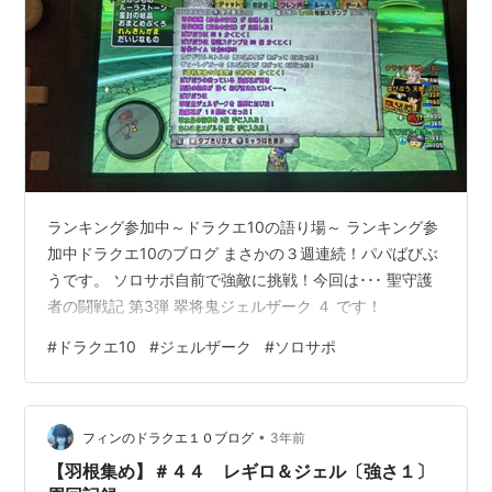
ランキング参加中～ドラクエ10の語り場～ ランキング参
加中ドラクエ10のブログ まさかの３週連続！パパばびぶ
うです。 ソロサポ自前で強敵に挑戦！今回は･･･ 聖守護
者の闘戦記 第3弾 翠将鬼ジェルザーク ４ です！
#
ドラクエ10
#
ジェルザーク
#
ソロサポ
•
フィンのドラクエ１０ブログ
3年前
【羽根集め】＃４４ レギロ＆ジェル〔強さ１〕