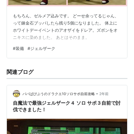
もちろん、ゼルメア込みです。 どーせ余ってるじゃん、
って錬金石ブッパしたら残り5個になりました。 体上に
ホワイトデーイベントのアオザイをドレア。ズボンをオ
ニキスに染めました。 あとはそのまま。
#
装備
#
ジェルザーク
関連ブログ
•
パパばびぶうのドラクエ10ソロサポ自前攻略
2年前
自魔法で最強ジェルザーク４ ソロ サポ３自前で討
伐できました！