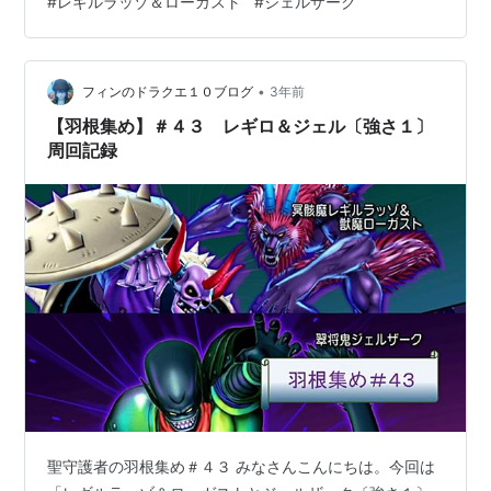
#
レギルラッゾ＆ローガスト
#
ジェルザーク
ギロ・ジェル〔強さ１〕を同じサポで攻略したい ・サポ
は自分のキャラを雇います ・料理やわたあめは使用しま
せんが直前に遊んでいたコンテンツ等により効果が残っ
ている場合があります 準備 dq10.blog-finn0219.c…
•
フィンのドラクエ１０ブログ
3年前
【羽根集め】＃４３ レギロ＆ジェル〔強さ１〕
周回記録
聖守護者の羽根集め＃４３ みなさんこんにちは。今回は