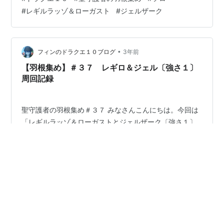
◆◆◆◆ 遊び方 ・育てている４キャラ分の素材集めを
#
レギルラッゾ＆ローガスト
#
ジェルザーク
します ・レギロ・ジェル〔強さ１〕を同じサポで攻略し
たい ・サポは自分のキャラを雇います ・料理やわたあめ
は使用しませんが直前に遊んでいたコンテンツ等により
効果が残っている場合があります 準備 先日、聖守護者の
•
フィンのドラクエ１０ブログ
3年前
指輪〔呪い３０％×…
【羽根集め】＃３７ レギロ＆ジェル〔強さ１〕
周回記録
聖守護者の羽根集め＃３７ みなさんこんにちは。今回は