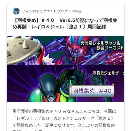
ツ等により効果が残っている場合があります 準備
dq10.blog-finn0219.com ↑ 装備構成やコンセプトなど
•
フィンのドラクエ１０ブログ
3年前
詳…
【羽根集め】＃４０ Ver6.5前期になって羽根集
め再開！レギロ＆ジェル〔強さ１〕周回記録
聖守護者の羽根集め＃４０ みなさんこんにちは。今回は
「レギルラッゾ＆ローガストとジェルザーク〔強さ１〕
で羽根集めした」記事になります。久しぶりの羽根集め