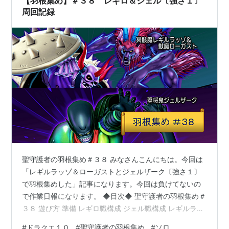
【羽根集め】＃３８ レギロ＆ジェル〔強さ１〕
周回記録
聖守護者の羽根集め＃３８ みなさんこんにちは。今回は
「レギルラッゾ＆ローガストとジェルザーク〔強さ１〕
で羽根集めした」記事になります。今回は負けてないの
で作業日報になります。 ◆目次◆ 聖守護者の羽根集め＃
３８ 遊び方 準備 レギロ職構成 ジェル職構成 レギルラッ
ゾ＆ローガスト戦の結果 ジェルザーク戦の結果 おわりに
#
ドラクエ１０
#
聖守護者の羽根集め
#
ソロ