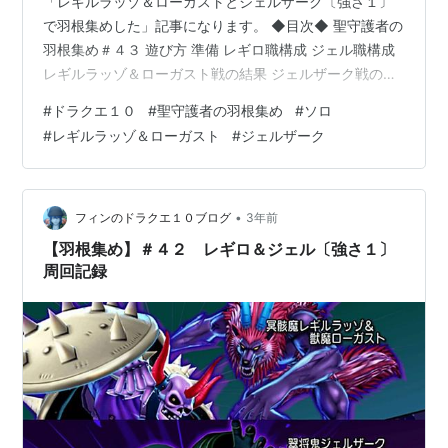
「レギルラッゾ＆ローガストとジェルザーク〔強さ１〕
で羽根集めした」記事になります。 ◆目次◆ 聖守護者の
羽根集め＃４３ 遊び方 準備 レギロ職構成 ジェル職構成
レギルラッゾ＆ローガスト戦の結果 ジェルザーク戦の結
果 おわりに ◆◆◆◆ 遊び方 ・育てている４キャラ分の
#
ドラクエ１０
#
聖守護者の羽根集め
#
ソロ
素材集めをします ・レギロ・ジェル〔強さ１〕を同じサ
#
レギルラッゾ＆ローガスト
#
ジェルザーク
ポで攻略したい ・サポは自分のキャラを雇います ・料理
やわたあめは使用しませんが直前に遊んでいたコンテン
ツ等により効果が残っている場合があります 準備
dq10.blog-finn0219.com ↑ 装備構成やコンセプトな
•
フィンのドラクエ１０ブログ
3年前
ど…
【羽根集め】＃４２ レギロ＆ジェル〔強さ１〕
周回記録