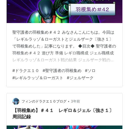
聖守護者の羽根集め＃４２ みなさんこんにちは。今回は
「レギルラッゾ＆ローガストとジェルザーク〔強さ１〕
で羽根集めした」記事になります。 ◆目次◆ 聖守護者の
羽根集め＃４２ 遊び方 準備 レギロ職構成 ジェル職構成
レギルラッゾ＆ローガスト戦の結果 ジェルザーク戦の結
果 ジェルで全滅 ８月１５日 ３１戦目 おわりに ◆◆◆◆
#
ドラクエ１０
#
聖守護者の羽根集め
#
ソロ
遊び方 ・育てている４キャラ分の素材集めをします ・レ
#
レギルラッゾ＆ローガスト
#
ジェルザーク
ギロ・ジェル〔強さ１〕を同じサポで攻略したい ・サポ
は自分のキャラを雇います ・料理やわたあめは使用しま
せんが直前に遊んでいたコンテンツ等により効果が残っ
ている場合があります 準備 dq10.blog-finn0219.…
•
フィンのドラクエ１０ブログ
3年前
【羽根集め】＃４１ レギロ＆ジェル〔強さ１〕
周回記録