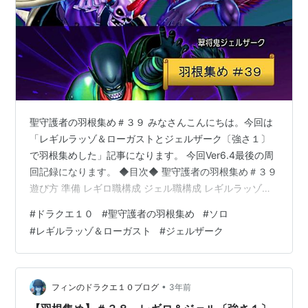
聖守護者の羽根集め＃３９ みなさんこんにちは。今回は
「レギルラッゾ＆ローガストとジェルザーク〔強さ１〕
で羽根集めした」記事になります。 今回Ver6.4最後の周
回記録になります。 ◆目次◆ 聖守護者の羽根集め＃３９
遊び方 準備 レギロ職構成 ジェル職構成 レギルラッゾ＆
ローガスト戦の結果 ジェルザーク戦の結果 おわりに
#
ドラクエ１０
#
聖守護者の羽根集め
#
ソロ
◆◆◆◆ 遊び方 ・育てている４キャラ分の素材集めを
#
レギルラッゾ＆ローガスト
#
ジェルザーク
します ・レギロ・ジェル〔強さ１〕を同じサポで攻略し
たい ・サポは自分のキャラを雇います ・料理やわたあめ
は使用しませんが直前に遊んでいたコンテンツ等により
効果が残っている場合があります 準備 先日、聖守護者の
•
フィンのドラクエ１０ブログ
3年前
指輪〔呪い３０…