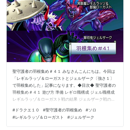
聖守護者の羽根集め＃４１ みなさんこんにちは。今回は
「レギルラッゾ＆ローガストとジェルザーク〔強さ１〕
で羽根集めした」記事になります。◆目次◆ 聖守護者の
羽根集め＃４１ 遊び方 準備 レギロ職構成 ジェル職構成
レギルラッゾ＆ローガスト戦の結果 ジェルザーク戦の結
果 おわりに ◆◆◆◆ 遊び方 ・育てている４キャラ分の
#
ドラクエ１０
#
聖守護者の羽根集め
#
ソロ
素材集めをします ・レギロ・ジェル〔強さ１〕を同じサ
#
レギルラッゾ＆ローガスト
#
ジェルザーク
ポで攻略したい ・サポは自分のキャラを雇います ・料理
やわたあめは使用しませんが直前に遊んでいたコンテン