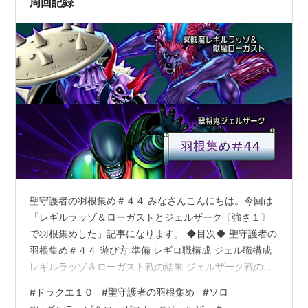
周回記録
聖守護者の羽根集め＃４４ みなさんこんにちは。今回は
「レギルラッゾ＆ローガストとジェルザーク〔強さ１〕
で羽根集めした」記事になります。 ◆目次◆ 聖守護者の
羽根集め＃４４ 遊び方 準備 レギロ職構成 ジェル職構成
レギルラッゾ＆ローガスト戦の結果 ジェルザーク戦の結
果 ジェルで全滅 ９月１日 ８７戦目 おわりに ◆◆◆◆
#
ドラクエ１０
#
聖守護者の羽根集め
#
ソロ
遊び方 ・育てている４キャラ分の素材集めをします ・レ