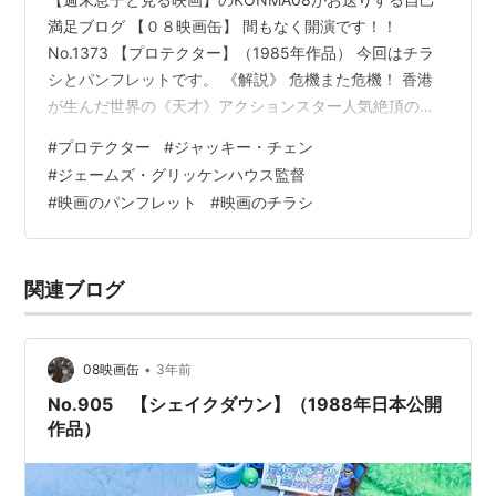
満足ブログ 【０８映画缶】 間もなく開演です！！
No.1373 【プロテクター】（1985年作品） 今回はチラ
シとパンフレットです。 《解説》 危機また危機！ 香港
が生んだ世界の《天才》アクションスター人気絶頂のジ
ャッキー・チェン。『アクションは言葉よりも早くしゃ
#
プロテクター
#
ジャッキー・チェン
べる』をモットーにしている【エクスターミネーター】
#
ジェームズ・グリッケンハウス監督
の《鬼才》ジェームズ・グリッケンハウス。２つの巨大
#
映画のパンフレット
#
映画のチラシ
な才能の出逢いから生まれた【プロテクター】はあらゆ
るアクションの常識を破る空前の映画である。 物語は香
港からアメリカ・ニューヨークに移住し刑事になったジ
関連ブログ
ャッキー扮するビリー・ウォン…
•
08映画缶
3年前
No.905 【シェイクダウン】（1988年日本公開
作品）