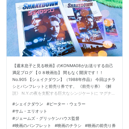
【週末息子と見る映画】のKONMA08がお送りする自己
満足ブログ 【０８映画缶】 間もなく開演です！！
No.905 【シェイクダウン】（1988年作品） 今回はチラ
シとパンフレットと前売り券です。 《前売り券》 《解
説》 N.Y.の夜を支配する巨大なシンジケートに マグナム
片手に乗り込む凄腕二人… 法が許しても 俺たちが許さな
#
シェイクダウン
#
ピーター・ウェラー
い！ 【ザ・ソルジャー】【エクスターミネーター】そし
#
サム・エリオット
てジャッキー・チェンの【プロテクター】で知られるア
#
ジェームズ・グリッケンハウス監督
メリカを代表するアクション映画監督ジェームズ・グリ
#
映画のパンフレット
#
映画のチラシ
#
映画の前売り券
ッケンハウスの待望の新作。 主演は【ロボコップ】で一