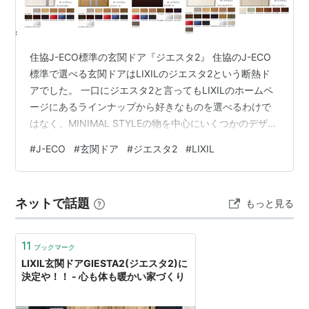
住協J-ECO標準の玄関ドア『ジエスタ2』 住協のJ-ECO
標準で選べる玄関ドアはLIXILのジエスタ2という断熱ド
アでした。 一口にジエスタ2と言ってもLIXILのホームペ
ージにあるラインナップから好きなものを選べるわけで
はなく、MINIMAL STYLEの物を中心にいくつかのデザイ
ンの中から好きなものを選択するという内容になってい
#
J-ECO
#
玄関ドア
#
ジエスタ2
#
LIXIL
ました。 とは言えかなり豊富な採光窓付き、窓なし、豊
富な色と、バリエーションとしては十分あるかと思いま
す。 どう選んでいくかって話ですが、まず玄関を重視し
ネットで話題
もっと見る
たいか全体のバランスを取りたいかでだいぶ変わってき
ますよね。 玄関は家の顔だろう！ってことで最重視する
のであれ…
11
ブックマーク
LIXIL玄関ドアGIESTA2(ジエスタ2)に
決定や！！ - 心も体も暖かい家づくり