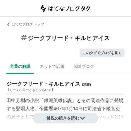
はてなブログ トップ
ジークフリード・キルヒアイス
このタグでブログを書く
言葉の解説
ネットで話題
関連ブログ
ジークフリード・キルヒアイス
(
読書
)
【
じーくふりーどきるひあいす
】
田中芳樹の小説「銀河英雄伝説」とその関連作品に登場
する登場人物。帝国暦467年1月14日に司法省下級官吏
の息子として生まれた。小説の中ではラインハルトと行
解説の続きを読む
動を共にし、銀河帝国の軍人として
自由惑星同盟
と戦っ