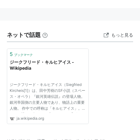
ていた。帝国暦488年9月9日にブラウンシュヴァイク公
の部下であるアンスバッハ准将が主君の仇をとるためラ
インハルトを襲った時にラインハルトをかばって凶弾に
倒れた。
ネットで話題
もっと見る
5
ブックマーク
ジークフリード・キルヒアイス -
Wikipedia
ジークフリード・キルヒアイス（Siegfried
Kircheis[1]）は、田中芳樹のSF小説（スペー
ス・オペラ）『銀河英雄伝説』の登場人物。
銀河帝国側の主要人物であり、物語上の重要
人物。 作中での呼称は「キルヒアイス」。た
だし、親しい者からは「ジーク」と呼ばれる
ja.wikipedia.org
こともある。 帝国側の主人公であるラインハ
ルトの親友であ...