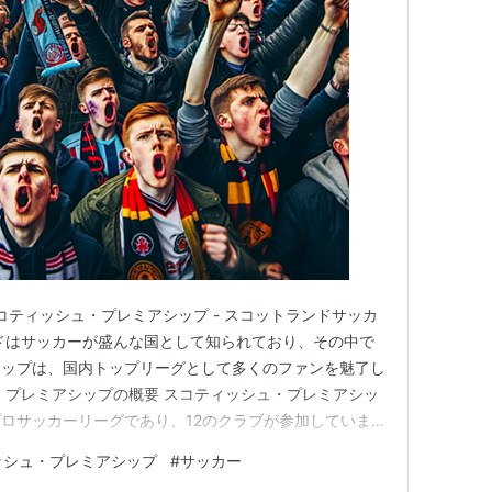
グラスゴー・レンジャーズ
リヴィングストンFC
FC
セルティックFC
ハート・オブ・ミドロシア
ンFC
グラスゴー・レンジャーズ
ハート・オブ・ミドロシア
FC
ンFC
セルティックFC
ハイバーニアンFC
ハート・オブ・ミドロシア
グラスゴー・レンジャーズ
：スコティッシュ・プレミアシップ - スコットランドサッカ
ンFC
FC
ドはサッカーが盛んな国として知られており、その中で
シップは、国内トップリーグとして多くのファンを魅了し
グラスゴー・レンジャーズ
アバディーンFC
FC
ュ・プレミアシップの概要 スコティッシュ・プレミアシッ
ロサッカーリーグであり、12のクラブが参加していま
グラスゴー・レンジャーズ
マザーウェルFC
ラブがリーグ戦を戦い、優勝を目指して競い合います。ス
FC
ッシュ・プレミアシップ
#
サッカー
家にとって、このリーグは非常に重要であり、多くの興奮