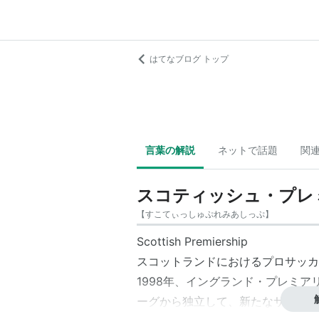
はてなブログ トップ
言葉の解説
ネットで話題
関
スコティッシュ・プレ
【
すこてぃっしゅぷれみあしっぷ
】
Scottish Premiership
スコットランドにおけるプロサッカ
1998年、イングランド・
プレミア
ーグから独立して、新たなサッカー