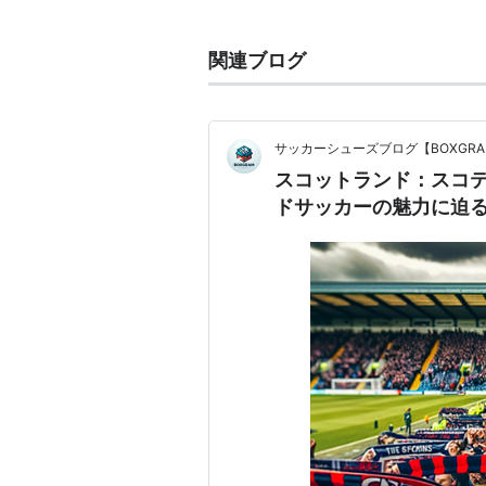
足。
2013年、スコティッシュ・フッ
関連ブログ
フェッショナル・フットボールリー
ップ
」として再編された。
歴代成績
サッカーシューズブログ【BOXGR
スコットランド：スコテ
スコティッシュ・プレミアリーグ
ドサッカーの魅力に迫
シーズ
優勝
ン
1998-
グラスゴー・レンジャー
99
ズFC
1999-
グラスゴー・レンジャー
00
ズFC
2000-
セルティックFC
01