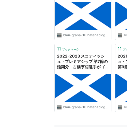
- SHIPS OF THE PORT
ュー！ 
UEFAヨーロッパリーグ
POR
blau-grana-10.hatenablog.com
bl
11
11
ブックマーク
ブ
2022-2023 スコティッシ
202
ュ・プレミアシップ 第7節の
ュ・
延期分 古橋亨梧選手がゴー
第9
ルを決める！ - SHIPS OF
ール！ 
THE PORT
POR
blau-grana-10.hatenablog.com
bl