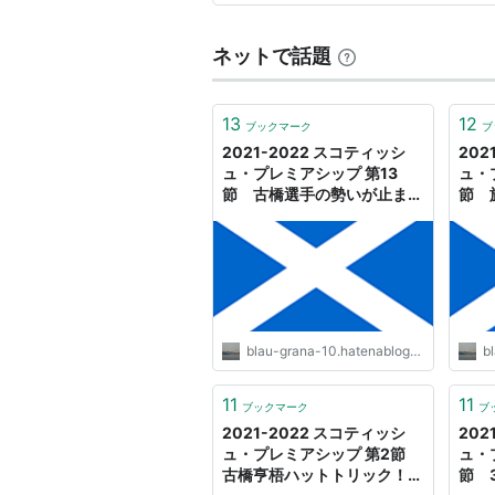
と感動が待っています。 スコ
2008-
グラスゴー・レンジャー
09
ズFC
ネットで話題
2009-
グラスゴー・レンジャー
10
ズFC
13
12
ブックマーク
ブ
2010-
グラスゴー・レンジャー
2021-2022 スコティッシ
202
11
ズFC
ュ・プレミアシップ 第13
ュ・
節 古橋選手の勢いが止まら
節 
2011-
セルティックFC
ない！！ - SHIPS OF THE
ル！ -
PORT
12
2012-
セルティックFC
13
blau-grana-10.hatenablog.com
bl
関連キーワード
11
11
スコティッシュカップ
ブックマーク
ブ
2021-2022 スコティッシ
202
スコティッシュリーグカップ
ュ・プレミアシップ 第2節
ュ・
UEFAチャンピオンズリーグ
古橋亨梧ハットトリック！！
節 