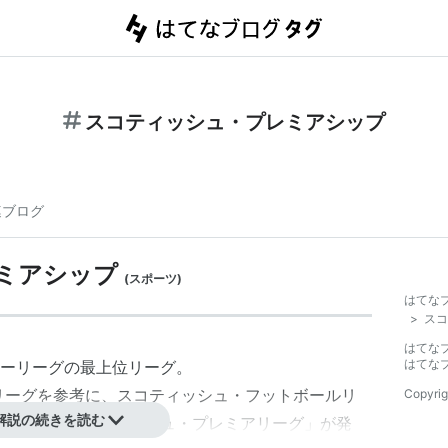
スコティッシュ・プレミアシップ
連ブログ
ミアシップ
(
スポーツ
)
はてな
>
スコ
はてな
はてな
ーリーグの最上位リーグ。
リーグ
を参考に、スコティッシュ・フットボールリ
Copyrig
解説の続きを読む
リーグ「
スコティッシュ・プレミアリーグ
」が発