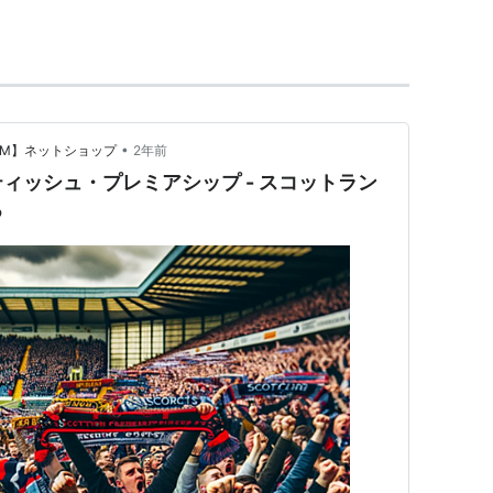
トボールリーグと再統合され、スコティッシュ・プロ
グの最上位リーグ、「
スコティッシュ・プレミアシ
•
AM】ネットショップ
2年前
ィッシュ・プレミアシップ - スコットラン
る
2位
3位
セルティックFC
セント・ジョンストンFC
セルティックFC
ハート・オブ・ミドロシア
ンFC
グラスゴー・レンジャーズ
ハイバーニアンFC
FC