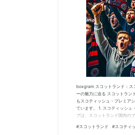
2001-
セルティックFC
02
2002-
グラスゴー・レンジャー
03
ズFC
2003-
セルティックFC
04
2004-
グラスゴー・レンジャー
05
ズFC
2005-
セルティックFC
boxgram スコットランド
06
ーの魅力に迫る スコットラン
もスコティッシュ・プレミア
2006-
セルティックFC
07
ています。 1. スコティッシ
プは、スコットランド国内のプ
2007-
セルティックFC
す。毎シーズン、これらのク
08
#
スコットランド
#
スコティ
コットランドのサッカー愛好