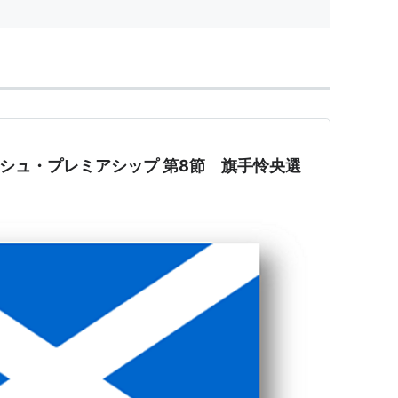
ティッシュ・プレミアシップ 第8節 旗手怜央選
！