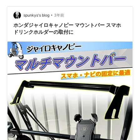
ミラーステー部分を利用りて取付します。 穴あけ加工な
どは必…
•
spunkys's blog
3年前
ホンダジャイロキャノピー マウントバー スマホ
ドリンクホルダーの取付に