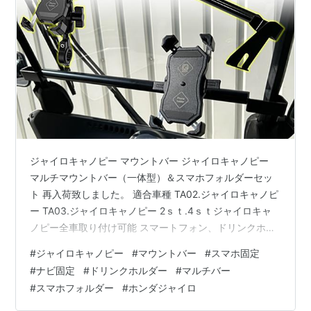
ジャイロキャノピー マウントバー ジャイロキャノピー
マルチマウントバー（一体型）＆スマホフォルダーセッ
ト 再入荷致しました。 適合車種 TA02.ジャイロキャノピ
ー TA03.ジャイロキャノピー 2ｓｔ.4ｓｔジャイロキャ
ノピー全車取り付け可能 スマートフォン、ドリンクホル
ダー、ドライブレコーダー、モバイルバッテリー、充電
#
ジャイロキャノピー
#
マウントバー
#
スマホ固定
器など様々なパーツの取付を可能にします。 メーターの
#
ナビ固定
#
ドリンクホルダー
#
マルチバー
視界を妨げず、スマホ、ナビを見やすい位置に固定出来
#
スマホフォルダー
#
ホンダジャイロ
るので安全に地図の閲覧などにご利用頂けます。 商品詳
細 スチール製 バー径・22mm バー長さ・450mm バック