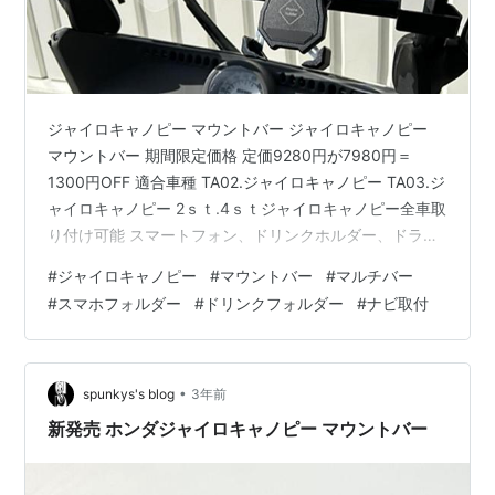
ジャイロキャノピー マウントバー ジャイロキャノピー
マウントバー 期間限定価格 定価9280円が7980円＝
1300円OFF 適合車種 TA02.ジャイロキャノピー TA03.ジ
ャイロキャノピー 2ｓｔ.4ｓｔジャイロキャノピー全車取
り付け可能 スマートフォン、ドリンクホルダー、ドライ
ブレコーダー、モバイルバッテリー、充電器など様々な
#
ジャイロキャノピー
#
マウントバー
#
マルチバー
パーツの取付を可能にします。 メーターの視界を妨げ
#
スマホフォルダー
#
ドリンクフォルダー
#
ナビ取付
ず、スマホ、ナビを見やすい位置に固定出来るので安全
に地図の閲覧などにご利用頂けます。 商品詳細 スチール
製 バー径・22mm バー長さ・450mm バックミラーステ
ー部分を利用りて取付します。 穴あけ加工などは必…
•
spunkys's blog
3年前
新発売 ホンダジャイロキャノピー マウントバー