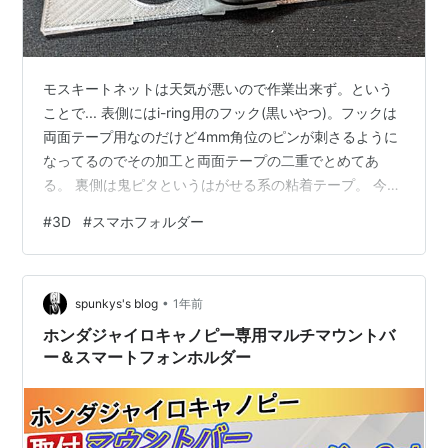
モスキートネットは天気が悪いので作業出来ず。という
ことで... 表側にはi-ring用のフック(黒いやつ)。フックは
両面テープ用なのだけど4mm角位のピンが刺さるように
なってるのでその加工と両面テープの二重でとめてあ
る。 裏側は鬼ピタというはがせる系の粘着テープ。 今月
(5月)中旬に九州遠征をし、その時にレンタカーもちょっ
#
3D
#
スマホフォルダー
と借りるのでそのときにナビ代わりにスマホを利用する
予定(*1)なのだが、最近の車だとエアコンの吹き出し口の
デザインがいろいろでもっていったアダプタがくっつか
•
ないことがある。その場合の最終手段用としてこれを制
spunkys's blog
1年前
作してみた。素材はPET-Gなのでかなり柔軟性があるの
ホンダジャイロキャノピー専用マルチマウントバ
で曲面なダッシュ…
ー＆スマートフォンホルダー