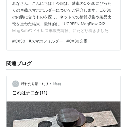
みなさん、こんにちは！今回は、愛車のCX-30にぴった
りの車載スマホホルダーについてご紹介します。CX-30
の内装に合うものを探し、ネットでの情報収集や製品比
較を重ねた結果、最終的に「UGREEN MagFlow Qi2
MagSafeワイヤレス車載充電器」にたどり着きました。
この製品は、Qi2急速充電に対応しており、使い勝手も抜
#
CX30
#
スマホフォルダー
#
CX30充電
群。取り付けも非常に簡単でした。実際に使ってみた感
想を交えながら、この「UGREEN MagFlow Qi2
MagSafeワイヤレス車載充電器」の使い心地を詳しくレ
関連ブログ
ビューしていきますので、ぜひ参考にしてください。 ス
マホの置き場所問題を解決するまでの経緯 普段から…
•
晴れたり沼ったり
1年前
これはナニか(11)