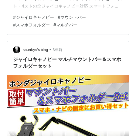
ト・4ストの全ジャイロキャノピー対応 スマートフォ
ン、ドリンクホルダー、ドライブレコーダー、モバイル
#
ジャイロキャノピー
#
マウントバー
バッテリー、充電器など、多彩なパーツの取り付けを可
#
スマホフォルダー
#
マルチバー
能にするマルチマウントバーです。 メーターの視界を遮
らず、スマホやナビを見やすい位置に固定できるので、
走行中の地図確認も安全に行えます。 商品詳細 材質：ス
チール製 バー径：22mm バー長さ：450mm 取付方法：
•
spunkys's blog
3年前
バックミラー…
ジャイロキャノピー マルチマウントバー＆スマホ
フォルダーセット