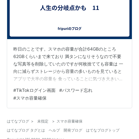
昨日のことです。スマホの容量が合計64GBのところ
62GBくらいまで来ており 満タンになりそうなので不要
な写真等を削除していたのですが何枚捨てても容量は 一
向に減らずストレージから容量の多いものを見ていると
アプリで大半の容量を 食っていることに気づき大きいデ
ータとキャッシュなるものを消しておりました。 アンイ
#
TikTokログイン画面
#
パスワード忘れ
ンストールする訳ではないので対して考えもせずポチポ
#
スマホ容量確保
チと・・・ 一通り終わり20GBほど減り「随分空いたな
ぁ～」とほくそ笑んでいたのも束の間 TikTokを見ようと
開けると『ログインしてください』との表示、一瞬青ざ
はてなブログ
>
未指定
>
スマホ容量確保
める。 LINEを開けても初期設定の画面、二瞬青ざめる。
はてなブログ タグとは
ヘルプ
開発ブログ
はてなブログトップ
他のアプリはともかく …