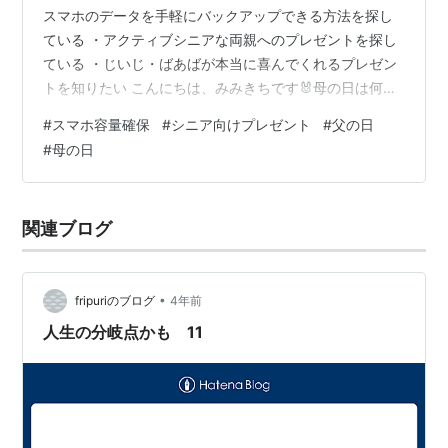
スマホのデータを手軽にバックアップできる方法を探し
ている ・アクティブシニアな両親へのプレゼントを探し
ている ・じいじ・ばあばが本当に喜んでくれるプレゼン
トを知りたい こんにちは、みみきちです🐰母の日は何を
贈りましたか？ 今回は、母の日や父の日、ご両親への誕
#
スマホ容量確保
#
シニア向けプレゼント
#
父の日
生日プレゼントにもピッタリの、スマホ関連商品を紹介
#
母の日
します。シニアになりつつあるご両親も「こんなアイテ
ム欲しかったーーーー！」と喜んでくれること間違いな
しですよ♪ 1. 孫の写真や動画がどんどん届く！スマホ容量
関連ブログ
がパンパンなじいじ・ばあばたち 2. 「スマホを買い替え
ずに容量を増やしたい…でも…
•
fripuriのブログ
4年前
人生の分岐点かも 11