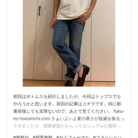
前回はボトムスを紹介しましたが、今回はトップスでも
やろうかと思います。前回の記事はコチラです。特に順
番前後しても支障ないので、あとで見てください。 fuku-
no-hosomichi.com さぁいよいよ夏の暑さが猛威を振るっ
てきましたが、授業参観だからってカジュアルな格好で
行ったらお子さんにドン引きされてしまいます。夏休み
#
参観会
#
授業参観
#
セミフォーマル
#
ファッション