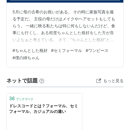
5月に母の古希のお祝いがある。 その時に家族写真を撮
る予定だ。 主役の母だけはメイクやヘアセットもしても
らう。 一緒に映る私たちは特に何もしないんだけど、食
事にも行くし、ある程度ちゃんとした格好をした方が良
いよなぁと考えている。 さて、“ちゃんとした格好”とは
一体どんな格好だろう？ 職業柄スーツは着ないから持っ
#
ちゃんとした格好
#
セミフォーマル
#
ワンピース
ていないし、子供もいないので入学式、卒業式等の行事
#
僕の姉ちゃん
もなく。“ちゃんとした格好”は喪服しか持っていないこと
に気付いた。 イメージ的にはベージュや淡い色で無地の
ワンピースなんだけど合ってるだろうか。 できれば普段
ネットで話題
もっと見る
使いができたら最高。且つ少々かしこまった場でも浮か
ないもの。そんなちょうどいいも…
36
ブックマーク
ドレスコードとは？フォーマル、セミ
フォーマル、カジュアルの違い