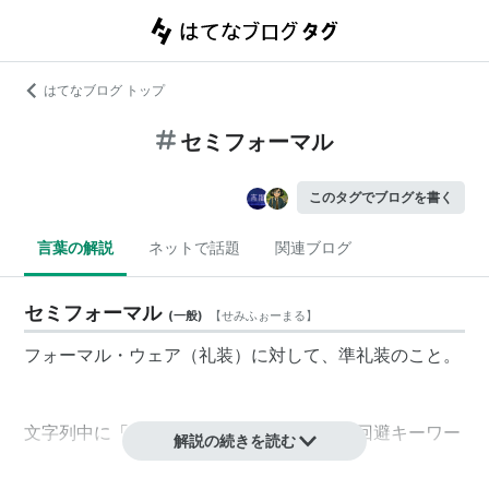
はてなブログ トップ
セミフォーマル
このタグでブログを書く
言葉の解説
ネットで話題
関連ブログ
セミフォーマル
(
一般
)
【
せみふぉーまる
】
フォーマル・ウェア（礼装）に対して、準礼装のこと。
文字列中に「セミフォ」を含むため、誤爆回避キーワー
解説の続きを読む
ドになります。