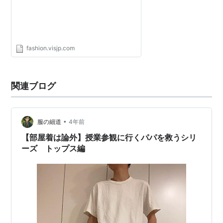
fashion.visjp.com
関連ブログ
•
服の細道
4年前
【部屋着は論外】授業参観に行くパパを救うシリ
ーズ トップス編