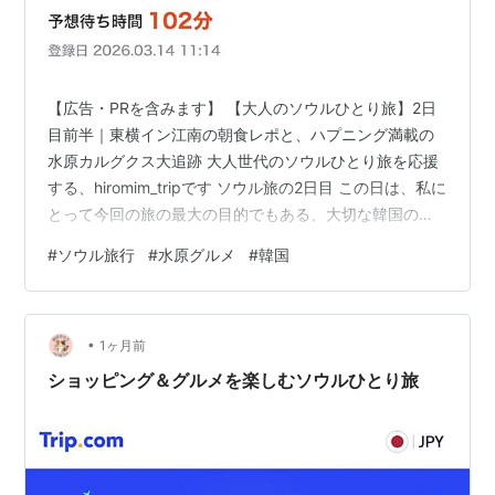
【広告・PRを含みます】 【大人のソウルひとり旅】2日
目前半｜東横イン江南の朝食レポと、ハプニング満載の
水原カルグクス大追跡 大人世代のソウルひとり旅を応援
する、hiromim_tripです ソウル旅の2日目 この日は、私に
とって今回の旅の最大の目的でもある、大切な韓国のオ
ンニ（お姉さん）に関わるお話や、半年に1度の自分への
#
ソウル旅行
#
水原グルメ
#
韓国
ご褒美ビューティー、そしてソウル郊外の水原（スウォ
ン）へと足を伸ばした大冒険の記録です 大人のひとり旅
だからこそ直面する「現地のリアルな移動ハプニング」
•
とその解決策まで、たっぷりとお届けしますね 【大人の
1ヶ月前
ソウルひとり旅】2日目前半｜東横イン江南の朝食レポ
ショッピング＆グルメを楽しむソウルひとり旅
と、ハプニング満載の…