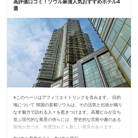
高評価口コミ！ソウル麻浦人気おすすめホテル4
選
※このページはアフィリエイトリンクを含みます。 目的
地について 韓国の首都ソウルは、その活気と伝統が織り
なす魅力で訪れる人々を惹きつけます。高層ビルが立ち
並ぶ現代的な風景の傍らには、歴史的な宮殿や趣のある
路地が息づき、何度訪れても新しい発見があります。特
に麻浦（マポ）地区は、利便性の高さと落ち着いた雰囲