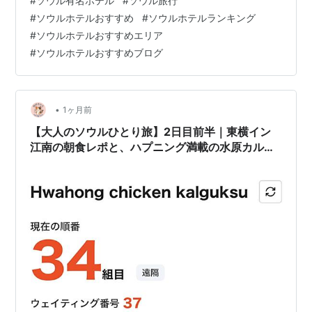
#
ソウル有名ホテル
#
ソウル旅行
気が両立しており、大人の滞在にふさわしい選択肢とし
#
ソウルホテルおすすめ
#
ソウルホテルランキング
て人気を集めています。 現地の文化 ソウルには、伝統と
#
ソウルホテルおすすめエリア
モダンが息づく多様な文化が根付いています。古宮の荘
#
ソウルホテルおすすめブログ
厳な美しさ、韓屋村の静謐な佇まい、そして明洞や弘大
に見られる活気あるストリートカルチャーは、訪れる
人々に感動を与えます。特に、韓国のおもてなし…
•
1ヶ月前
【大人のソウルひとり旅】2日目前半｜東横イン
江南の朝食レポと、ハプニング満載の水原カルグ
クス大追跡