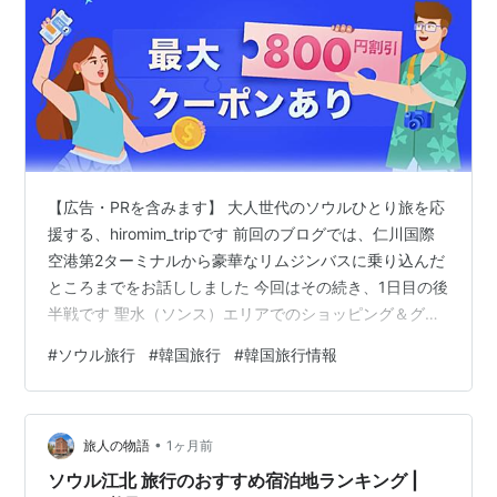
【広告・PRを含みます】 大人世代のソウルひとり旅を応
援する、hiromim_tripです 前回のブログでは、仁川国際
空港第2ターミナルから豪華なリムジンバスに乗り込んだ
ところまでをお話ししました 今回はその続き、1日目の後
半戦です 聖水（ソンス）エリアでのショッピング＆グル
メ、そして江南（カンナム）での夜の過ごし方まで、ギ
#
ソウル旅行
#
韓国旅行
#
韓国旅行情報
ュッと詰まったリアルな1日をレポートしますね 大人女性
がひとりでも気兼ねなく楽しめるスポットばかりですの
で、ぜひ次の旅の参考にしてください リムジンバスの渋
•
滞を抜けて、お宿の「東横イン江南」へ 1. 職人の街の絶
旅人の物語
1ヶ月前
品お土産！「忠北製油所」で極上のごま油を 2. 聖水エリ
ソウル江北 旅行のおすすめ宿泊地ランキング |