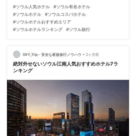
宿所を4つ厳選してご紹介します。各ホテルの詳細な情報
#
ソウル人気ホテル
#
ソウル有名ホテル
や周辺の観光スポットも合わせてご紹介しますので、あ
#
ソウルホテル
#
ソウルコスパホテル
なたのソウル旅行計画にぜひお役立てください。 確実な
#
ソウルホテルおすすめエリア
価格保証！ Agoda 最安値で安心予約 Agodaは最低価格
#
ソウルホテルランキング
#
ソウル旅行
保障制で旅行客が安心して宿を予約できるようサポート
します。 そのため、旅行の準備をする際に、多くの方々
がAgodaを通じて最安値で宿泊施…
•
SKY_Trip - 安全な家族旅行ノウハウ
2ヶ月前
絶対外せないソウル江南人気おすすめホテル7ラ
ンキング