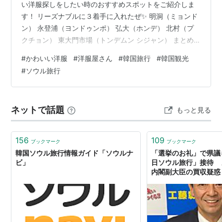
い洋服探しをしたい時のおすすめスポットをご紹介しま
す！ リーズナブルに３着手に入れたぜ✨ 明洞（ミョンド
ン） 永登浦（ヨンドゥンポ） 弘大（ホンデ） 北村（プ
クチョン） 東大門市場（トンデムン シジャン） まとめ
明洞（ミョンドン） 6番出口のすぐ近くに、かわいい洋
#
かわいい洋服
#
洋服屋さん
#
韓国旅行
#
韓国観光
服店舗が並んでいます。 どれもリーズナブルを通り越し
#
ソウル旅行
て ＼激安／ デザインがどれもかわいくて、 見るだけで
目の保養になりますね🤤✨ エリアとしてはそこまで広く
ありませんが、それでも品数が多くて見応え十分だと思
ネットで話題
もっと見る
いました！！ 明洞観光のついでに立ち寄れるのがいい
ね！ 永登浦（ヨンドゥン…
156
109
ブックマーク
ブックマーク
韓国ソウル旅行情報ガイド「ソウルナ
「選挙のお礼」で県議
ビ」
日ソウル旅行」接待 
内閣副大臣の買収疑惑 