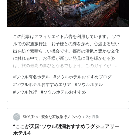
この記事はアフィリエイト広告を利用しています。 ソウ
ルでの家族旅行は、お子様との絆を深め、心温まる思い
出を紡ぐ素晴らしい機会です。都市の活気と豊かな文化
に触れる中で、お子様が新しい発見に目を輝かせる姿
は、旅の最高の喜びとなるでしょう。このガイドが、ご
家族全員が心ゆくまで楽しめるソウル旅行の計画を立て
#
ソウル有名ホテル
#
ソウルホテルおすすめブログ
る一助となることを願っています。 旅の目的地について
#
ソウルホテルおすすめエリア
#
ソウルホテル
ソウルは、伝統と現代が見事に調和した魅力あふれる都
#
ソウル旅行
#
ソウルホテルおすすめ
市です。特に江南エリアは、最先端のトレンドが生ま
れ、洗練された雰囲気が漂う場所として知られていま
す。高層ビルが立ち並ぶ中にも、歴史的な寺院や緑豊か
な公園が点在し、ショッピング、美食、K-POPカル…
•
SKY_Trip - 安全な家族旅行ノウハウ
2ヶ月前
“ここが天国”ソウル明洞おすすめラグジュアリー
ホテル4