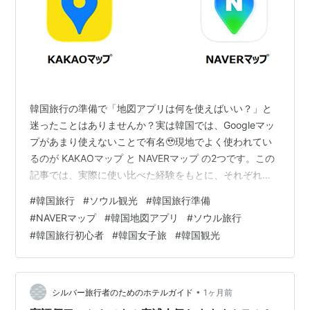
韓国旅行の準備で「地図アプリは何を使えばいい？」と
迷ったことはありませんか？実は韓国では、Googleマッ
プがあまり使えないことで有名🥹現地でよく使われてい
るのが KAKAOマップ と NAVERマップ の2つです。この
記事では、実際に使い比べた経験をもとに、それぞれの
特徴と使い分けを徹底解説します！ 🤔そもそも、なぜ韓
#
韓国旅行
#
ソウル観光
#
韓国旅行準備
国でGoogleマップが使えないの？ KAKAOマップ vs
#
NAVERマップ
#
韓国地図アプリ
#
ソウル旅行
NAVERマップ 特徴を比較！ ❓結局どっちを使えばいい？
#
韓国旅行初心者
#
韓国女子旅
#
韓国観光
シーン別おすすめ 🤔そもそも、なぜ韓国でGoogleマップ
が使えないの？ 韓国では、国家安全保障上の理由から地
図データの国外持ち出しが法律で制限されています…
•
シルバー旅行者のためのホテルガイド
1ヶ月前