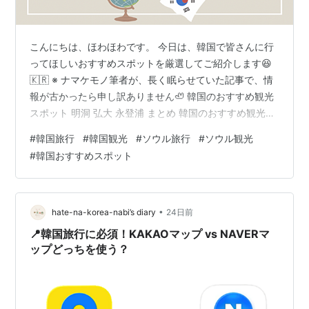
こんにちは、ほわほわです。 今日は、韓国で皆さんに行
ってほしいおすすめスポットを厳選してご紹介します😆
🇰🇷 ※ ナマケモノ筆者が、長く眠らせていた記事で、情
報が古かったら申し訳ありません🦥 韓国のおすすめ観光
スポット 明洞 弘大 永登浦 まとめ 韓国のおすすめ観光ス
ポット 明洞 ここはもう定番ですね！ グルメと韓国コス
#
韓国旅行
#
韓国観光
#
ソウル旅行
#
ソウル観光
メが楽しめる街です✨ 明洞駅で6番出口を右手に、左の方
#
韓国おすすめスポット
を見ると かわいい洋服ストリートが✨ かわいい洋服が安
く手に入ります😳✨ グルメも思う存分楽しめて、 デリま
んじゅうや、 韓国式たい焼き、 おでんなど、 韓国なら
ではのB級グルメを堪能できますよ🤤 howahowan.com
•
hate-na-korea-nabi’s diary
24日前
…
📍韓国旅行に必須！KAKAOマップ vs NAVERマ
ップどっちを使う？