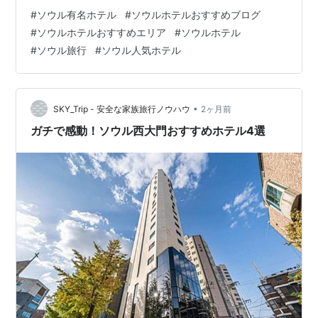
連れの旅行では、宿泊施設が旅の拠点として重要な役割
#
ソウル有名ホテル
#
ソウルホテルおすすめブログ
を果たすため、快適さと利便性を兼ね備えたホテル選び
#
ソウルホテルおすすめエリア
#
ソウルホテル
は特に大切です。 旅の目的地について ソウルは、古くか
#
ソウル旅行
#
ソウル人気ホテル
らの伝統と最先端のトレンドが共存する、魅力あふれる
都市です。活気あるストリートフード、歴史的な宮殿、
そして現代アートが織りなす風景は、あらゆる世代の旅
行者を魅了します。家族で訪れる際には、移動の…
•
SKY_Trip - 安全な家族旅行ノウハウ
2ヶ月前
ガチで感動！ソウル西大門おすすめホテル4選