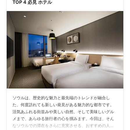
アへ移…
TOP 4 必見 ホテル
ソウルは、歴史的な魅力と最先端のトレンドが融合し
た、何度訪れても新しい発見がある魅力的な都市です。
活気あふれる街並みや美しい自然、そして美味しいグル
メまで、あらゆる旅行者の心を掴みます。今回は、そん
なソウルでの滞在をさらに充実させる、おすすめの人気