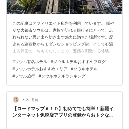
この記事はアフィリエイト広告を利用しています。 賑や
かな大都市ソウルは、家族で訪れる旅行者にとって、忘
れられない思い出を紡ぎ出す魅力に満ちた場所です。歴
史ある建造物からモダンなショッピング街、そして心温
まる韓国の「おもてなし」まで、五感を刺激する体験が
待っています。お子様連れでも安心して楽しめる宿泊施
#
ソウル有名ホテル
#
ソウルホテルおすすめブログ
設と、旅を豊かにする文化体験や実用的なヒントをご紹
#
ソウルホテルおすすめエリア
#
ソウルホテル
介しましょう。 旅の目的地について ソウルは、伝統と革
#
ソウル旅行
#
ソウルホテルランキング
新が美しく融合した街並みが広がっています。古宮の荘
厳な美しさに触れたかと思えば、最新のテクノロジーが
息づくエリアもすぐそこにあります。家族で散策しなが
ら、街の多様な表情を発見する喜びは格別でしょ…
•
2ヶ月前
【ロードマップ＃１０】初めてでも簡単！新羅イ
ンターネット免税店アプリの登録からおトクな買
い方まで完全ガイド