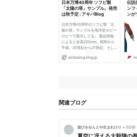
日本万博40周年 ソフビ製
伝説
「太陽の塔」サンプル。発売
ンフ
は秋予定 : アキバBlog
ンが
て来た
日本万博40周年のソフビ製「太
陽の塔」サンプルを海洋堂ホビー
ロビーで展示してる。 製品情報
によると全高220mm。昭和から
平成、20世紀から21世紀、そし
て未来へと…。普遍的なものとし
akibablog.blog.jp
h
て「海洋堂」より今秋、発売決
定！』などを謳い、海洋堂ホビー
ロビー東京のブログでは『カオの
部分も、リアルに再現されていま
す！』な...
関連ブログ
•
遊びをせんとや生まれけり
5日前
夏空に冴える大殺陣の