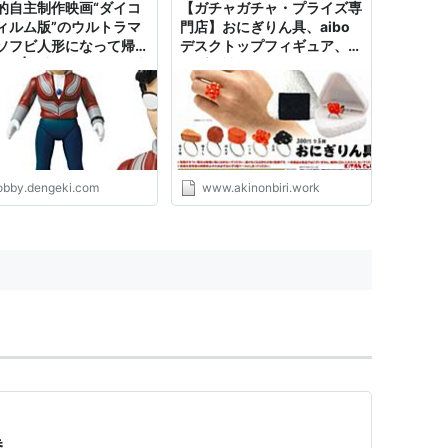
的自主制作映画“ダイコ
【ガチャガチャ・プライズ専
ィルム版”のウルトラマ
門店】おにぎりん具、aibo
ソフビ人形になって帰っ
デスクトップフィギュア、エ
!! | 電撃ホビーウェブ
ジプト神ソフビ3など 人気
の予約アイテムをチェック♪
- あきののんびりブログ
obby.dengeki.com
www.akinonbiri.work
巻