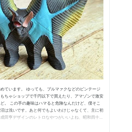
めています。 ゆっても、ブルマァクなどのビンテージ
おもちゃショップで千円以下で買えたり、アマゾンで激安
ど。 この手の趣味はハマると危険なんだけど、僕そこ
で沼は浅いです。あと何でもよいわけじゃなくて、主に初
。成田亨デザインのレトロなやつがいいよね、昭和四十年
ますか。知らない人にはなんだか分からない言葉も出て
のケムール人。深夜に道路を爆走する宇宙人だが、こん