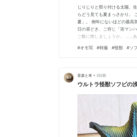
じりじりと照り付ける太陽、生
らどう見ても夏まっさかり。 
夏」。 例年にないほどの最高
日の昼どき、ご存じ「宙マンハ
ご飯に致しましょうか。 ……
ビマガジン特別編集 ウルトラ
#
オモ写
#
特撮
#
怪獣
#
ソ
【電子特典付き】 (講談社 Ｍｏ
加中ブンドド ランキング参加
•
音楽と本
5日前
ウルトラ怪獣ソフビの