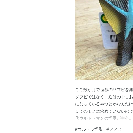
ここ数か月で怪獣のソフビを集
ソフビではなく、近所の中古
になっているやつとかなんだけ
までのモノは求めていないの
代ウルトラマンの怪獣が中心
代男としては。 さて個別に見
#
ウルトラ怪獣
#
ソフビ
きますがご容赦。 ウルトラQ