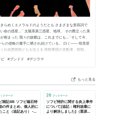
きらめくエメラルドのようだとも さまざまな形容詞で
い命の惑星…¨ 太陽系第三惑星、地球。 その際立った美
が相まった 我々の故郷は、これまでにも…¨そして今、
からの侵略の魔手に晒され続けている。 曰く―― 暗黒星
くれ凶悪怪獣どもを従える 怪獣軍団の支配者、怪獣魔
界への呪いに凝り固まった、悪魔そのものと言うべき 邪念
フビ
#
ブンドド
#
デジラマ
次元人・ヤプール。 そして、ここに更なるひとり。 土
の白く凍て…
もっと見る
26
ブックマーク
ブックマーク
ビ雑記48: ソフビ磁石特
ソフビ特許に関する炎上事件
動の件まとめ、個人的に
について[追記：権利放棄に
たこと（追記あり） -
より解決しました]（栗原