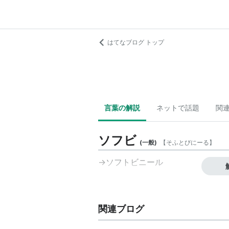
はてなブログ トップ
言葉の解説
ネットで話題
関
ソフビ
(
一般
)
【
そふとびにーる
】
→
ソフトビニール
関連ブログ