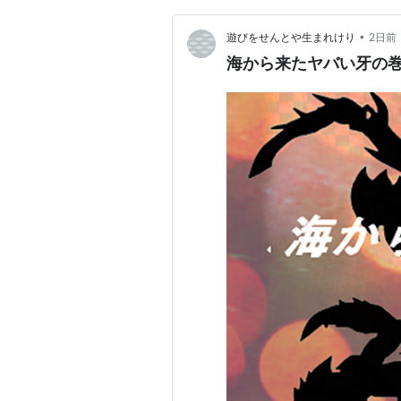
•
遊びをせんとや生まれけり
2日前
海から来たヤバい牙の