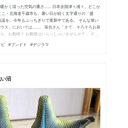
暖かく湿った空気の重さ…… 日本全国津々浦々、どこか
ここ・北海道千歳市も、暑い日が続く文字通りの「盛
気温を、今年もぶっちぎりで更新中である。 そんな篤い
ウス」においては……。 落合さん「さて、そろそろお昼
あら、お殿様？ お殿様はいらっしゃいませんか？」 テレ
ファイト＆昭和ウルトラマンシリーズ 秘蔵スチール集
フビ
#
ブンドド
#
デジラマ
ｏｋ（テレビマガジン）) 講談社 Amazon ランキング参
中ウ…
浅い沼