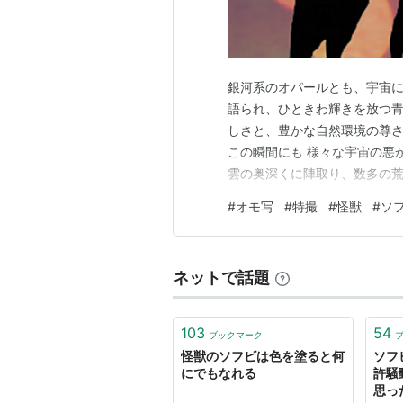
銀河系のオパールとも、宇宙に
語られ、ひときわ輝きを放つ青
しさと、豊かな自然環境の尊さ
この瞬間にも 様々な宇宙の悪
雲の奥深くに陣取り、数多の荒
王イフ。 曰く―― 光ある世
#
オモ写
#
特撮
#
怪獣
#
ソ
の化身、四次元空間に巣食う異
星の第二衛星・エンケラドゥス
ネットで話題
103
54
ブックマーク
怪獣のソフビは色を塗ると何
ソフ
にでもなれる
許騒
思っ