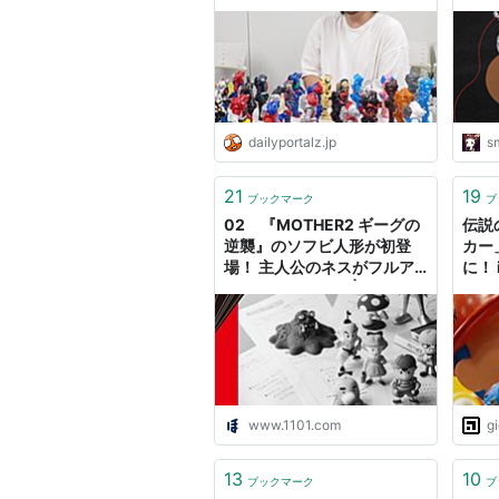
smo
dailyportalz.jp
s
21
19
ブックマーク
ブ
02 『MOTHER2 ギーグの
伝説
逆襲』のソフビ人形が初登
カー
場！ 主人公のネスがフルア
に！
クションで動く！ |
バル2
『MOTHER2』のひみつ。 |
ほぼ日
www.1101.com
g
13
10
ブックマーク
ブ