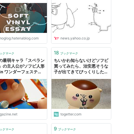
gbom
潔） - エキスパート -
Yahoo!ニュース
moglog.hatenablog.com
news.yahoo.co.jp
18
ックマーク
ブックマーク
の最弱キャラ「スペラン
ちいかわ知らないけどソフビ
」の主人公がソフビ人形
買ってみたら、治安悪そうな
 in ワンダーフェスティ
子が出てきてびっくりした
008[冬]
「これがちいかわ！？」「実
は怖くない」
igazine.net
togetter.com
9
ックマーク
ブックマーク