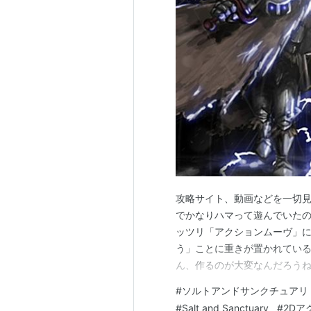
攻略サイト、動画などを一切見
でかなりハマって遊んでいたので
ッツリ「アクションムーヴ」に
う」ことに重きが置かれている
ん、作るのが大変なんだろうね
なくて、ゆえに作るのは簡単で
#
ソルトアンドサンクチュアリ
性で アクションはそうはいか
#
Salt and Sanctuary
#
2Dア