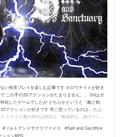
ない初見プレイを楽しむ記事です ホロウナイトが好き
 この手の2Dアクションがたまりません。。 Oriはガ
特化したゲームでしたが どちらかというと「敵と戦
2Dアクションが好きです 常に思っているのは… たぶ
？ ドラクエ風のRPGは所詮は「数値的な」遊びでしか
 子供たちが紙面上で再現することだって可能なゲーム
#
ソルトアンドサクリファイス
#
Salt and Sacrifice
ない そしてアクションゲームは「プレイヤーのプレイン
クションRPG