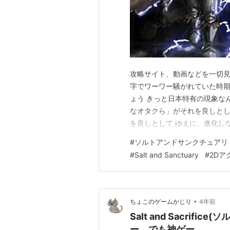
攻略サイト、動画などを一切見
字でワーワー騒がれていた時期
ょう きっと日本特有の現象なん
なオタクら」がそれを良しとし
を良しとして ゆえに、進化し
すってこすってこすって そう
#
ソルトアンドサンクチュアリ
く そうして「それ」だけが一
#
Salt and Sanctuary
#
2Dア
ケストダンジョン（もしくはサ
•
ちょこのゲームかじり
4年前
Salt and Sacri
ー、でも神ゲー