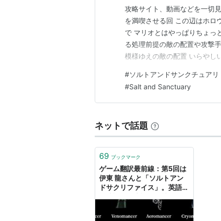
攻略サイト、動画などを一切見
を満喫させる回 この辺はホロ
で マリオとはやっぱりちょっと
る処理前提の敵の配置や攻撃手
模様ゆえの敵の配置 いらやし
サク攻撃してくる射手mobが
#
ソルトアンドサンクチュアリ
らい、高速の射撃でバンバン射
#
Salt and Sanctuary
中にいるときに射られると ヒ
ネットで話題
69
ブックマーク
ゲーム翻訳最前線：第5回は
伊東 龍さんと「ソルトアン
ドサクリファイス」。英語圏
の造語を日本語に移植すると
きに，ゲーム翻訳者が考えて
いることとは？