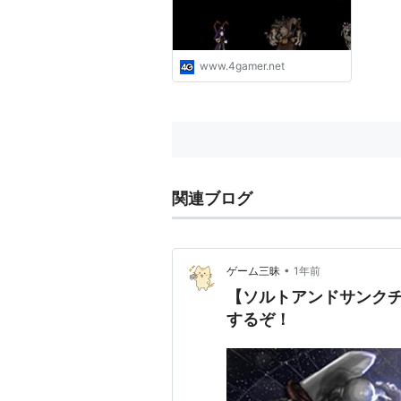
www.4gamer.net
関連ブログ
•
ゲーム三昧
1年前
【ソルトアンドサンクチ
するぞ！