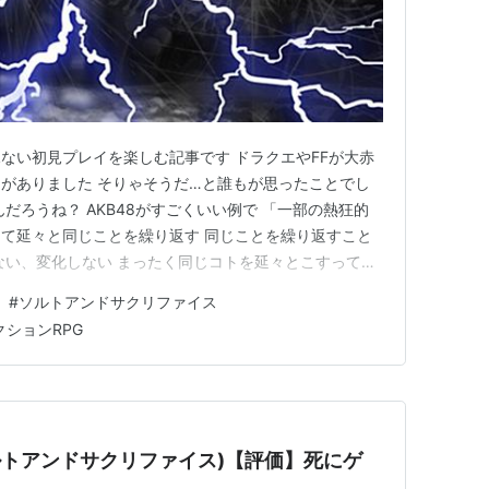
ない初見プレイを楽しむ記事です ドラクエやFFが大赤
がありました そりゃそうだ…と誰もが思ったことでし
だろうね？ AKB48がすごくいい例で 「一部の熱狂的
て延々と同じことを繰り返す 同じことを繰り返すこと
ない、変化しない まったく同じコトを延々とこすってこ
している間に外の世界たちは進化し変化し前に進んでい
#
ソルトアンドサクリファイス
人取り残される ソルトとか関係無しに ドラクエは「ダー
クションRPG
ーカスエレク…
fice(ソルトアンドサクリファイス)【評価】死にゲ