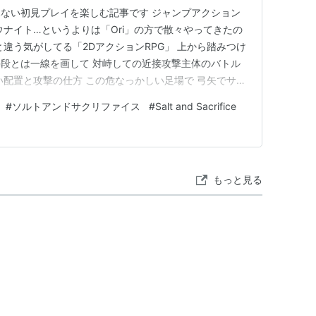
ない初見プレイを楽しむ記事です ジャンプアクション
ウナイト…というよりは「Ori」の方で散々やってきたの
違う気がしてる「2DアクションRPG」 上から踏みつけ
段とは一線を画して 対峙しての近接攻撃主体のバトル
い配置と攻撃の仕方 この危なっかしい足場で 弓矢でサク
います 射ってから次の一手まで早すぎやろ。。。 ってく
#
ソルトアンドサクリファイス
#
Salt and Sacrifice
ってきます これが厄介なのは… こちらがジャンプ中 空
ット…
もっと見る