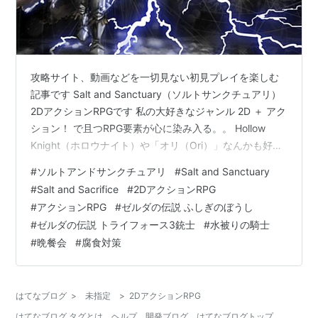
攻略サイト、動画などを一切見ない初見プレイを楽しむ
記事です Salt and Sanctuary（ソルトサンクチュアリ）
2DアクションRPGです 私の大好きなジャンル 2D ＋ アク
ション！ で且つRPG要素が心に染み入る。。 Hollow
Knight（ホロウナイト）や「オリ（Ori）」なんかも好き
でしたが こう「剣と魔法のファンタジー系」の2Dアクシ
#
ソルトアンドサンクチュアリ
#
Salt and Sanctuary
ョンを求めていました 激安価格で「モータルシェル」と
#
Salt and Sacrifice
#
2DアクションRPG
他いろいろ込みで買い込んだゲーム。。 難易度について
#
アクションRPG
#
ゼルダの伝説 ふしぎのぼうし
は#2記事で語りますが… 「強化戦闘（ハード）」でやっ
#
ゼルダの伝説 トライフォース3銃士
#
水被りの騎士
ています。。 なぜかハードが「デフォルト設定」になっ
#
晩餐会
#
腐食対策
ているため、ノーマルでやりたい人…
はてなブログ
>
未指定
>
2DアクションRPG
はてなブログ タグとは
ヘルプ
開発ブログ
はてなブログトップ