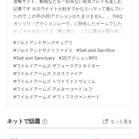
攻略サイト、動画などを一切見ない初見プレイを楽しむ
記事です ホロウナイトが好きでかなりハマって遊んでい
たので この手の2Dアクションがたまりません。。 Oriは
ガッツリ「アクションムーヴ」に特化したゲームでした
が どちらかというと「敵と戦う」ことに重きが置かれて
いる2Dアクションが好きです 常に思っているのは… たぶ
#
ソルトアンドサンクチュアリ
ん、作るのが大変なんだろうね？ ドラクエ風のRPGは所
#
ソルトアンドサクリファイス
#
Salt and Sacrifice
詮は「数値的な」遊びでしかなくて、ゆえに作るのは簡
#
Salt and Sanctuary
#
2DアクションRPG
単で 子供たちが紙面上で再現することだって可能なゲー
#
ワイルドアームズ ザフォースデトネイター
ム性で アクションはそうはいかない そしてアクションゲ
#
ワイルドアームズ クロスファイア
ームは「プレイヤーのプレイングの再現性」という点で
#
ワイルドアームズ トワイライトヴェノム
無限大に広がるパターン…
#
ワイルドアームズ アルターコード:エフ
#
ワイルドアームズ ザフィフスヴァンガード
ネットで話題
もっと見る