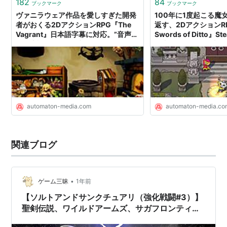
182
84
ブックマーク
ブックマーク
ヴァニラウェア作品を愛しすぎた開発
100年に1度起こる魔
者がおくる2DアクションRPG『The
返す、2DアクションRP
Vagrant』日本語字幕に対応。”音声の
Swords of Ditto
み日本語”現象を解消 - AUTOMATON
勇者が死んでも歴史は続
AUTOMATON
automaton-media.com
automaton-media.co
関連ブログ
•
ゲーム三昧
1年前
【ソルトアンドサンクチュアリ（強化戦闘#3）】
聖剣伝説、ワイルドアームズ、サガフロンティア
などがやるべき形