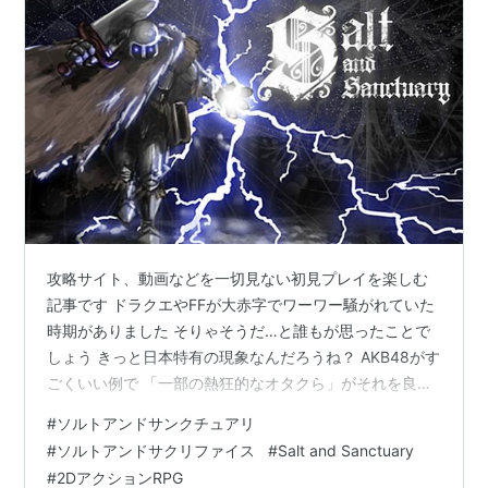
攻略サイト、動画などを一切見ない初見プレイを楽しむ
記事です ドラクエやFFが大赤字でワーワー騒がれていた
時期がありました そりゃそうだ…と誰もが思ったことで
しょう きっと日本特有の現象なんだろうね？ AKB48がす
ごくいい例で 「一部の熱狂的なオタクら」がそれを良し
として延々と同じことを繰り返す 同じことを繰り返すこ
#
ソルトアンドサンクチュアリ
とを良しとして ゆえに、進化しない、変化しない まった
#
ソルトアンドサクリファイス
#
Salt and Sanctuary
く同じコトを延々とこすってこすってこすってこすって
#
2DアクションRPG
そうしている間に外の世界たちは進化し変化し前に進ん