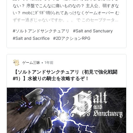
ない？ 序盤でこんなに痛いものなの？ 主人公、弱すぎな
い？ mobにｶﾞﾘｶﾞﾘ削られてあっけなくゲームオーバー む
ずすー過ぎじゃないですか。。。 で このセーブテータと
は別に いやいやいや、重鎧の騎士でこんなカンタンに散
#
ソルトアンドサンクチュアリ
#
Salt and Sanctuary
るようじゃあ 魔法使いとか盗賊とか、紙やん？ 気になっ
#
Salt and Sacrifice
#
2DアクションRPG
て別のデータで「盗賊」を作って遊ぼうと思い立ちまし
た するとそのとき、キャラクターメイクのシーン ゲーム
モード：強化戦闘そんなのあったんだ… 灰色表示だった
ので、２周目以降に機能する項目だと思っていてノータ
•
ゲーム三昧
1年前
ッチでした ク…
【ソルトアンドサンクチュアリ（初見で強化戦闘
#1）】水被りの騎士を攻略するぞ！