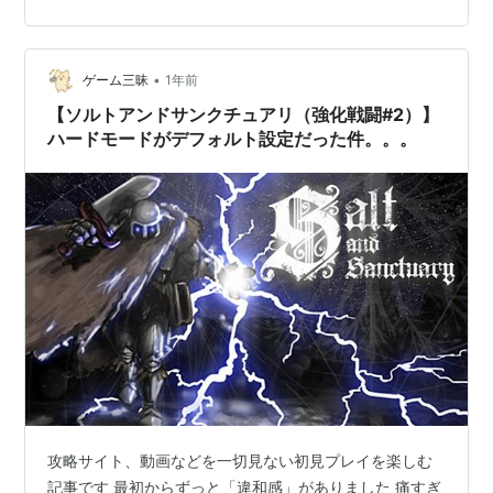
でいく そうして「それ」だけが一人取り残される ソルト
とか関係無しに ドラクエは「ダーケストダンジョン（も
しくはサーカスエレク…
•
ゲーム三昧
1年前
【ソルトアンドサンクチュアリ（強化戦闘#2）】
ハードモードがデフォルト設定だった件。。。
攻略サイト、動画などを一切見ない初見プレイを楽しむ
記事です 最初からずっと「違和感」がありました 痛すぎ