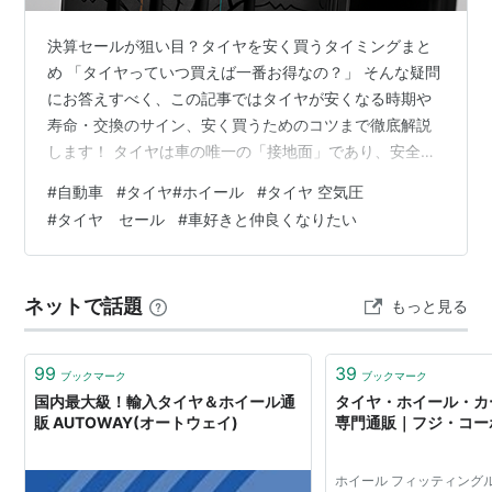
決算セールが狙い目？タイヤを安く買うタイミングまと
め 「タイヤっていつ買えば一番お得なの？」 そんな疑問
にお答えすべく、この記事ではタイヤが安くなる時期や
寿命・交換のサイン、安く買うためのコツまで徹底解説
します！ タイヤは車の唯一の「接地面」であり、安全性
に直結する重要パーツです。しかし、4本セットで数万
#
自動車
#
タイヤ#ホイール
#
タイヤ 空気圧
円〜10万円以上と高額な出費になるため、できるだけお
#
タイヤ セール
#
車好きと仲良くなりたい
得に購入したいものですよね。 この記事を読めば、タイ
ヤ交換の正しいタイミングと最もお得に購入できる時期
がわかります！ 目次 決算セールが狙い目？タイヤを安く
ネットで話題
もっと見る
買うタイミングまとめ ■ タイヤの寿命と交換時期の目安
■ タイヤが安くなる時期は？【…
99
39
ブックマーク
ブックマーク
国内最大級！輸入タイヤ＆ホイール通
タイヤ・ホイール・カ
販 AUTOWAY(オートウェイ)
専門通販｜フジ・コー
ホイール フィッティング