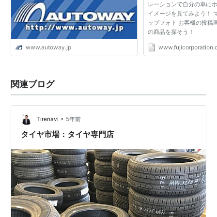
レーションで自分の車に
イメージを見てみよう！ 
ップフォト お客様の投稿
の商品を探そう！
www.autoway.jp
www.fujicorporation
関連ブログ
•
Tirenavi
5年前
タイヤ市場：タイヤ専門店