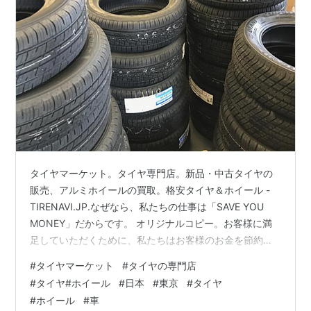
タイヤマーケット。タイヤ専門店。新品・中古タイヤの
販売、アルミホイールの買取。格安タイヤ＆ホイール -
TIRENAVI.JP.なぜなら、私たちの仕事は「SAVE YOU
MONEY」だからです。 オリジナルコピー。お客様に満
足していただくために、私たちはお客様のお金を節約
し、お客様に相応しい価格を提供することに注力してき
#
タイヤマーケット
#
タイヤの専門店
ました。信じられない？自分で試してみてください。私
#
タイヤ#ホイール
#
日本
#
東京
#
タイヤ
たちは価格に自信があります。 メーカーとの連携や他の
#
ホイール
#
車
タイヤサプライヤーとの強い関係により、お客様に多く