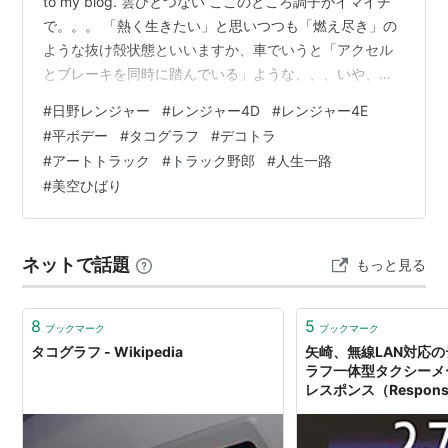
to my blog. 雲ひとつない ここのところ調子がイマイチ
で。。。 「熱く生きたい」と思いつつも「燃え尽き」の
ような抜け殻状態といいますか、車でいうと「アクセル
とブレーキを同時に踏んでいる」ような、、、いや、
「気づかないうちに駐車ブレーキかかっている」か？ い
#
日野レンジャー
#
レンジャー4D
#
レンジャー4E
や、違うな、、、「行くべき方向が定まらず惰性で進ん
#
平ボデー
#
タコグラフ
#
デコトラ
でる、、、」とでも言ったらいいのでしょうか。 生活は
#
アートトラック
#
トラック野郎
#
人生一路
ほぼルーチンでなんとかこなしているんですが、心がど
#
美空ひばり
こか別のところを漂っているような。。。ちょっと内面
的にヤバ目かなぁ。。。と。 ↑自覚があるだけマシだと
も思う（アハハ：汗 …
ネットで話題
もっと見る
8
5
ブックマーク
ブックマーク
タコグラフ - Wikipedia
矢崎、無線LAN対応
ラフ一体型タクシーメー
レスポンス（Response