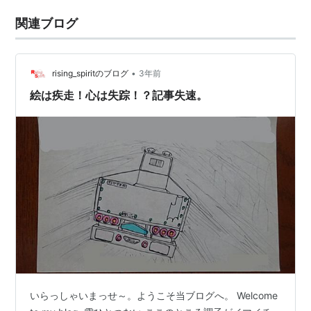
関連ブログ
•
rising_spiritのブログ
3年前
絵は疾走！心は失踪！？記事失速。
いらっしゃいまっせ～。ようこそ当ブログへ。 Welcome