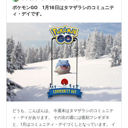
シギダネのコミュデイまでには、追加で1個入手しておき
ポケモンGO 1月16日はタマザラシのコミュニテ
たいです。 にほんブログ村…
ィ・デイです。
どうも、こんばんは。 今週末はタマザラシのコミュニテ
ィ・デイがあります。 その次の週には復刻フシギダネ
と、1月はコミュニティ・デイづくしとなっています。 イ