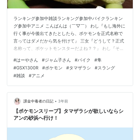
ランキング参加中雑談ランキング参加中バイクランキン
グ参加中アニメ こんばんは（￣▽￣） わし『もし海外に
行く事が今後出てきたとしたら、ポケモンを正式名称で
言ってはダメだから気を付けて』 三女『どうして？正式
名称って、ポケットモンスターだよね？？』 わし『そ
う。その言葉はスラングで、良い言葉では無いから』 皆
#
はーやさん
#
ジャム子さん
#
バイク
#
隼
さんはご存知かと思いますが・・・ ・ポケットモンスタ
#
GSX1300R
#
ポケモン
#
タマザラシ
#
スラング
ー＝ち〇こ なので・・・。 三女『マジ！？』 わし『マ
#
雑談
#
アニメ
ジ』 そう言えば最近、長女が『タマザラシ』というポケ
モンがマイブームとなっているようで。 長女『タマちゃ
ーん。可愛いねぇ～』 わし『これ、タマちゃんって言う
の？』 長女『正式にはタマザ…
•
課金中毒者の日記
3年前
【ポケモンスリープ】タマザラシが欲しいならシ
アンの砂浜へ行け！