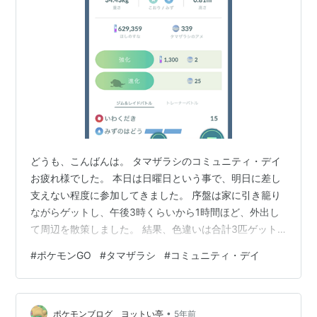
どうも、こんばんは。 タマザラシのコミュニティ・デイ
お疲れ様でした。 本日は日曜日という事で、明日に差し
支えない程度に参加してきました。 序盤は家に引き籠り
ながらゲットし、午後3時くらいから1時間ほど、外出し
て周辺を散策しました。 結果、色違いは合計3匹ゲット
できました。 あと、1匹だけトドゼルガに進化させて、
#
ポケモンGO
#
タマザラシ
#
コミュニティ・デイ
「つららばり」を習得させました。 CPがあと2低けれ
ば、スーパーリーグで使用できたのですが……残念です。
まあ、対戦は全然しないのでいいのですが…。 終わり
•
に… 1個しか無かったおこうを使用してしまったため、フ
ポケモンブログ ヨットい亭
5年前