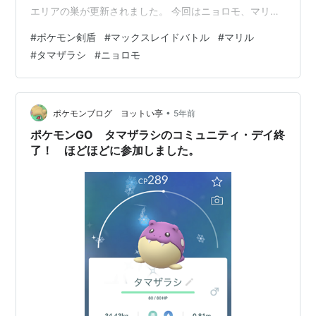
エリアの巣が更新されました。 今回はニョロモ、マリ
ル、タマザラシと、かわいいみずタイプのポケモン達が
#
ポケモン剣盾
#
マックスレイドバトル
#
マリル
ピックアップされています。 たまに色違いのマリルも出
#
タマザラシ
#
ニョロモ
現するそうです。 クリア報酬は「おいしいみず」「サイ
コソーダ」「ミックスオレ」などの通常レイドバトルに
は入手できないものが手に入るそうです。 期間は2022年
7月1日（金）～7月11日（月）8:59まで。 ほとんどが進
•
ポケモンブログ ヨットい亭
5年前
化前のポケモンなので…
ポケモンGO タマザラシのコミュニティ・デイ終
了！ ほどほどに参加しました。