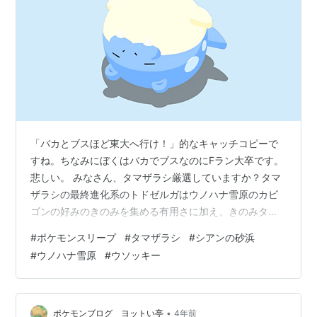
「バカとブスほど東大へ行け！」的なキャッチコピーで
すね。ちなみにぼくはバカでブスなのにFラン大卒です。
悲しい。 みなさん、タマザラシ厳選していますか？タマ
ザラシの最終進化系のトドゼルガはウノハナ雪原のカビ
ゴンの好みのきのみを集める有用さに加え、きのみタイ
プのポケモンの中でも指折りの性能を誇っています。 き
#
ポケモンスリープ
#
タマザラシ
#
シアンの砂浜
のみエナジーを稼ぐだけでなく、メインスキルである食
#
ウノハナ雪原
#
ウソッキー
材ゲットSもとても有用。持ってて損は決してないポケモ
ンです。人によっては5匹揃えたい人もいるはず。 きの
みタイプの中で4位のきのみエナジー効率を誇る そんな
トドゼルガを手に入れるためには、基本的にはタマザラ
•
ポケモンブログ ヨットい亭
4年前