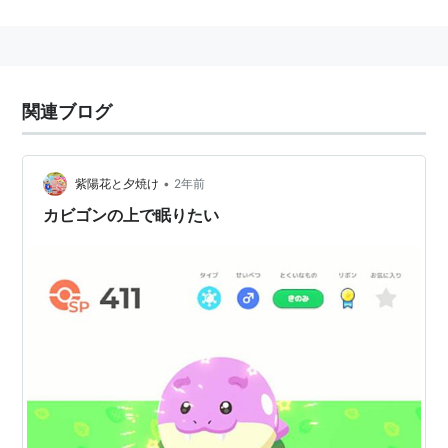
データ
ホウエン図鑑 No.173
全国図鑑 No.363
関連ブログ
タイプ こおり・みず
特性 あついしぼう/アイスボディ
•
紫陽花と夕焼け
2年前
分類 てたたきポケモン
カビゴンの上で眠りたい
高さ 0.8m
重さ 39.5kg
タマゴグループ すいちゅう1・りくじょう
進化の系譜
タマザラシ
→
トドグラー
(Lv.32)→
トド
ゼルガ
(Lv.44)
関連 ポケットモンスター リスト::ポケモン