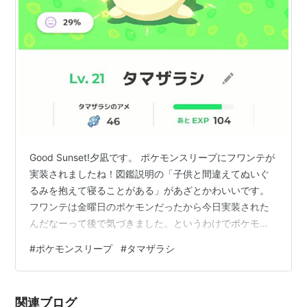
Good Sunset!夕凪です。 ポケモンスリープにフワンテが
実装されましたね！図鑑説明の「子供と間違えてぬいぐ
るみを抱えて寝ることがある」があざとかわいいです。
フワンテは金曜日のポケモンだったから今日実装された
んだなーって後で気づきました。というわけでポケモン
スリープの話。 あたしはずーっと自分のことをロングス
#
ポケモンスリープ
#
タマザラシ
リーパーだと思っていました。そして、そう思っている
にもかかわらずゲームやスマホの誘惑に抗えず夜更かし
することが多かったです。うつになって寝られなくなっ
関連ブログ
てからも、同じ時間帯に病院でもらった薬でむりやり寝