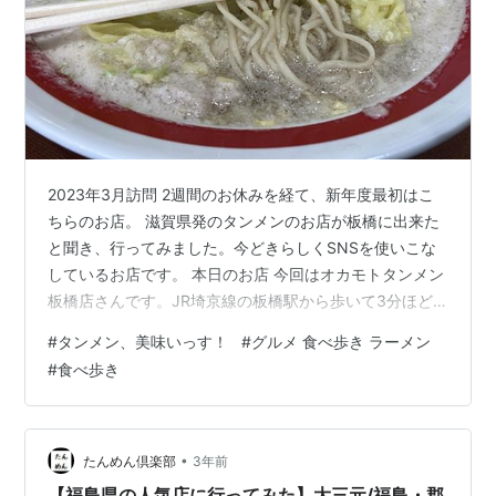
2023年3月訪問 2週間のお休みを経て、新年度最初はこ
ちらのお店。 滋賀県発のタンメンのお店が板橋に出来た
と聞き、行ってみました。今どきらしくSNSを使いこな
しているお店です。 本日のお店 今回はオカモトタンメン
板橋店さんです。JR埼京線の板橋駅から歩いて3分ほど
の便利な場所にあります。 カウンター、テーブルあわせ
#
タンメン、美味いっす！
#
グルメ 食べ歩き ラーメン
て7人ぐらいです。お昼時、店外に数組並んでいたので食
#
食べ歩き
券を買ってから並んでみます。入店してみると、店内は
ほのかにニンニクの香りがします。 注文＆到着 ベーシッ
クなタンメンが549円ですが、今回はそこにキャベツが
追加されたと思われる野菜たっぷりタンメンにしまし
•
たんめん倶楽部
3年前
た。それでも690円なの…
【福島県の人気店に行ってみた】大三元/福島・郡