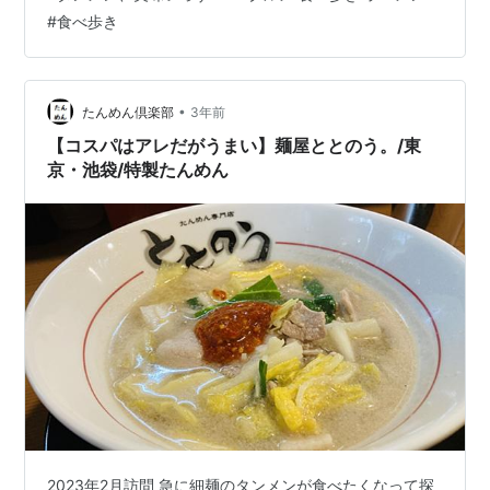
す。 40分ほど歩き、開店早々に着きましたが、その時点
#
食べ歩き
でほとんど席が埋まっています。 店前に駐車場も4台分
ありますがすぐ埋まっていました。 カウンター、テーブ
ル、座敷があります。 それぞれ3-5卓程度といったとこ
ろ。 注文＆到着 券売機でチケットを購入します。今回は
•
たんめん倶楽部
3年前
タンメンを注文しました。…
【コスパはアレだがうまい】麺屋ととのう。/東
京・池袋/特製たんめん
2023年2月訪問 急に細麺のタンメンが食べたくなって探