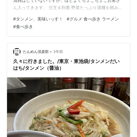
混雑はしていないですが、ほどよくちょこちょこお客さ
ん入ってきます。 注文＆到着 野菜たっぷり湯麺を頼みま
した。 今回は餃子気分ではなかったため頼みませんでし
#
タンメン、美味いっす！
#
グルメ 食べ歩き ラーメン
たが、大きな餃子の成増餃子をウリにしています。 3個
#
食べ歩き
か6個を選べます。 昼時だったのでランチセットがたく
さんありました。 しばらく待ったところで到着。 スープ
が白濁りです。海鮮湯麺ではありませんがエビも添えら
れています。 なんだか面白そうなたんめんです。 スープ
•
たんめん倶楽部
3年前
白濁りのスープは良…
久々に行きました。/東京・東池袋/タンメンだい
はち/タンメン（醤油）