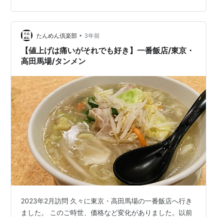
に去年度のタンデミー賞2022の結果はこちらです。
tanmen.club tanmen.club 果たして、私好みのお店トッ
プはどのお店・どのメニューになるでしょうか？？ 埼玉
県比企郡小川町 天龍 タンメン ※私の好みやまた食べ…
•
たんめん倶楽部
3年前
【値上げは痛いがそれでも好き】一番飯店/東京・
高田馬場/タンメン
2023年2月訪問 久々に東京・高田馬場の一番飯店へ行き
ました。 このご時世、価格など変化がありました。以前