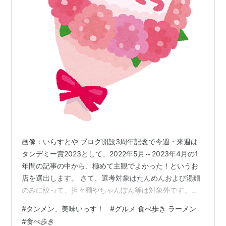
画像：いらすとや ブログ開設3周年記念で今週・来週は
タンデミー賞2023として、2022年5月～2023年4月の1
年間の記事の中から、極めて主観でよかった！というお
店を選出します。 さて、選考対象はたんめんおよび湯麵
のみに絞って、担々麺やちゃんぽん等は対象外です。お
かわりしたお店も除外して新規に行ったお店のみとしま
#
タンメン、美味いっす！
#
グルメ 食べ歩き ラーメン
した。1週目は部門編、来週が総合編となります。 ちなみ
#
食べ歩き