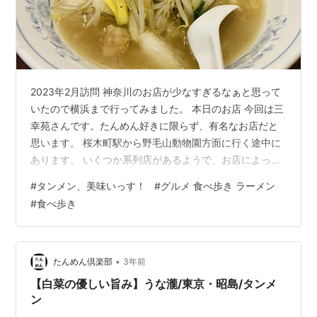
2023年2月訪問 神奈川のお店が少なすぎるなぁと思って
いたので横浜まで行ってみました。 本日のお店 今回は三
幸苑さんです。たんめん好きに限らず、有名なお店だと
思います。 桜木町駅から野毛山動物園方面に行く途中に
あります。 いくつか系列店があるようで、お店によって
たんめんの内容が異なるっぽい？中、野毛にあるお店に
#
タンメン、美味いっす！
#
グルメ 食べ歩き ラーメン
しました。 10時半の開店時からお客さんがやって来ま
#
食べ歩き
す。テーブルのみの店内で10卓ぐらいでしょうか？ 混雑
時は相席になります。 注文＆到着 たんめん単品だと870
円ですが、餃子とのセットで15時まで930円とのことで
セットにしました。 10分ほど待ちます。 いかにも動物系
•
たんめん倶楽部
3年前
な見た目です。…
【白菜の優しい旨み】うな瀧/東京・昭島/タンメ
ン