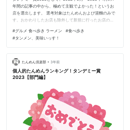
年間の記事の中から、極めて主観でよかった！というお
店を選出します。 選考対象はたんめんおよび湯麵のみで
す。おかわりしたお店も除外して新規に行ったお店のみ
としました。今週が総合編となります。 部門編はこちら
#
グルメ 食べ歩き ラーメン
#
食べ歩き
です。 tanmen.club 静岡県御殿場市 きんた ※私の好みや
#
タンメン、美味いっす！
また食べたいが基準の極めて主観なランキングですの
で、皆さんの好みと合っていなくてもご容赦ください^^;
また、価格改定や閉店したお店もなかにはあるかもしれ
ませんので、ご注意ください。 総合編の概要 ということ
•
たんめん倶楽部
3年前
で今週は…
個人的たんめんランキング！タンデミー賞
2023【部門編】