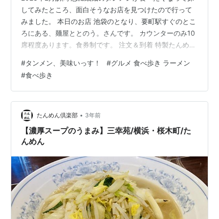
してみたところ、面白そうなお店を見つけたので行って
みました。 本日のお店 池袋のとなり、要町駅すぐのとこ
ろにある、麺屋ととのう。さんです。 カウンターのみ10
席程度あります。食券制です。 注文＆到着 特製たんめん
にしました。980円です。たんめんの相場からするとち
#
タンメン、美味いっす！
#
グルメ 食べ歩き ラーメン
ょいとお高めか？添付される辛味あんは、無し〜5辛まで
#
食べ歩き
無料で3が基準となります。お店の基本に沿う形で3にし
ました。 オープンなキッチンは作っているときからいい
香りが届きます。開店まもない時間帯なので先客を待つ
こともなく5分ほどで到着しました。 パッと見は一般的
•
たんめん倶楽部
3年前
なたんめんと全く異なり…
【濃厚スープのうまみ】三幸苑/横浜・桜木町/た
んめん