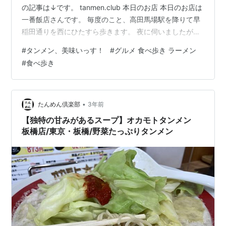
の記事は↓です。 tanmen.club 本日のお店 本日のお店は
一番飯店さんです。 毎度のこと、高田馬場駅を降りて早
稲田通りを西にひたすら歩きます。 夜に伺いましたが、
お客さんけっこういました。スタッフ不足らしく2階席の
#
タンメン、美味いっす！
#
グルメ 食べ歩き ラーメン
みでした。とはいえ、階段を上がりづらい方は対応して
#
食べ歩き
いただけるようです。 注文＆到着 タンメンですが、以前
より1割ほど値上がりしていて現在の価格は900円になっ
ていました。けっこう上がってきました。 名物である特
製広東焼きそばは1600円になっていました。 今回は初心
•
たんめん倶楽部
3年前
に帰…
【独特の甘みがあるスープ】オカモトタンメン
板橋店/東京・板橋/野菜たっぷりタンメン