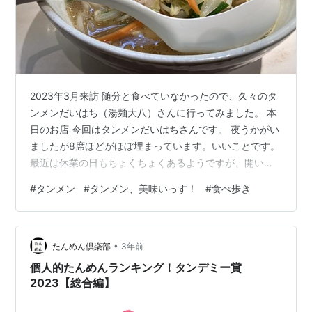
2023年3月来訪 随分と食べていなかったので、久々のタ
ンメンだいはち（湯麺大八）さんに行ってみました。 本
日のお店 今回はタンメンだいはちさんです。 夜うかがい
ましたが8席ほどがほぼ埋まっています。いいことです。
最近は休業の日もちょくちょくあるようですが、開いて
いてなにより。 注文＆到着 今回は・・・ここはやはり醤
#
タンメン
#
タンメン、美味いっす！
#
食べ歩き
油タンメンでしょう！タンメン、醤油、麺量中で注文し
ました。850円に値上がりしていました。 レギュラーメ
ニューの他、このときは下記のようなタンメンもありま
•
した。 そして到着。 ちょっと見た目が変わった？ ビジ
たんめん倶楽部
3年前
ュアルの良さは若干下がった気がします。そして野菜が
個人的たんめんランキング！タンデミー賞
増えたような。あと、照…
2023【総合編】