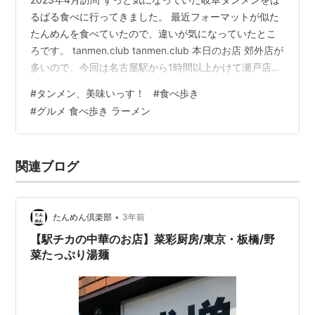
るばる食べに行ってきました。 最近フォーマットが似た
たんめんを食べていたので、違いが気になっていたとこ
ろです。 tanmen.club tanmen.club 本日のお店 郊外店が
多いので、今回は名古屋駅から1時間以上かけて瀬戸店ま
で行ってみました。 このあたりに多少土地勘があり、以
#
タンメン、美味いっす！
#
食べ歩き
前見かけたことがあるお店だったので、名鉄瀬戸線水野
#
グルメ 食べ歩き ラーメン
駅から10分ほど歩いてすんなりと辿り着きました。 時間
を外したのためか先客はおらず。 注文＆到着 初めてでし
たが、店員さんが親切に説明してくれました。わかりや
関連ブログ
すかったです。 鶏がらスープがベースとのこと。辛味
も…
•
たんめん倶楽部
3年前
【駅チカの中華のお店】菜彩厨房/東京・板橋/野
菜たっぷり湯麺