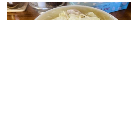
2023年1月訪問 グルメサイトなどを見ていると、どうも
東京の八王子・昭島近辺には白菜タンメンのお店が多い
ような気がしたので、そのひとつに行ってみました。 本
日のお店 今回のお店はうな瀧さんです。 JR青梅線、東中
神駅から6分ぐらい歩きます。ま、今回は運動不足解消の
ため、西武拝島線の武蔵砂川駅から歩いたのでかなりか
#
タンメン、美味いっす！
#
グルメ 食べ歩き ラーメン
かりましたが（汗 店名にあるようにうなぎのお店だった
#
食べ歩き
ようですが、今はタンメンとギョーザだけで勝負してい