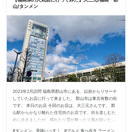
山/タンメン
2023年2月訪問 福島県郡山市にある、以前からリサーチ
していたお店に行って来ました。 郡山市は東北有数の街
です。 本日のお店 今回のお店は、大三元さんです。 郡
山駅からかなり離れた住宅街のお店です。街を楽しむた
めに歩きましたが、晴れたり雪が舞ったり風が吹いたり
過酷なので、バスで近くまで行くのが正解だと思いま
#
タンメン、美味いっす！
#
グルメ 食べ歩き ラーメン