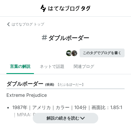
はてなブログ トップ
ダブルボーダー
このタグでブログを書く
言葉の解説
ネットで話題
関連ブログ
ダブルボーダー
(
映画
)
【
だぶるぼーだー
】
Extreme Prejudice
1987年｜アメリカ｜カラー｜104分｜画面比：1.85:1
｜MPAA: R
解説の続きを読む
スタッフ