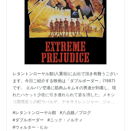
リップ・トーン
マイケル・アイアンサイド
マリア・コンチータ・アロンゾ
クランシー・ブラウン
ウィリアム・フォーサイス
概要
テキサス州とメキシコの国境沿いに、突如謎の独立王国
が出現した。王国は麻薬売買や武器の密輸入を行い、数
レタントンローヤル館(八重垣)にお出で頂き有難うござい
多くの傭兵や財を貯め込み始めた。近くの町ウバルティ
ます。今日ご紹介する映画は「ダブルボーダー」(1987)
で保安官をしているジャックは、王国のボスがかつての
です。 エルパソ空港に筋肉ムキムキの男達が到着し、現
親友キャッシュだと知る。一方、ハケット少佐率いる特
れたハケット少佐に引き連れられて姿を消した。メキシ
殊部隊隊員たちが、王国のルートを絶つべく現地に潜入
コ国境近くの町ウバルデ、テキサスレンジャー、ジャッ
ク(ニック・ノルティ)はメキシコからの麻薬流入で悩んで
する。
#
レタントンローヤル館
#
八点鐘／ブログ
いた。その組織のボス、キャッシュはその昔ジャックの
『48時間』で大ヒットを飛ばしたウォルター・ヒルと
#
ダブルボーダー
#
ニック・ノルティ
友人だった。ハケット少佐達もキャッシュの組織を潰そ
ニック・ノルティが再び組んだ、大作アクション映画。
#
ウォルター・ヒル
うと画策していたが、その計画には裏があった… 「ドラ