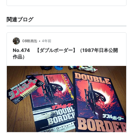
現代版西部劇といった男らしさ満点な内容。製作は『ラ
イバー」「48時間」のウォルター・ヒル監督作品です。
ンボー』シリーズで当てたカロルコ・プロ、その縁で音
でも、この時期若干緩くなってきているのですが、この
関連ブログ
楽は同シリーズのジェリー・ゴールドスミスが担当し、
作品はなかなか良いと思います。…
緊迫感溢れる曲を付けた。クライマックスは『ワイルド
バンチ』を髣髴とさせる大銃撃戦へと雪崩れ込むが、映
•
08映画缶
4年前
画は批評・興行的にも失敗してしまう。
No.474 【ダブルボーダー】（1987年日本公開
作品）
予告編