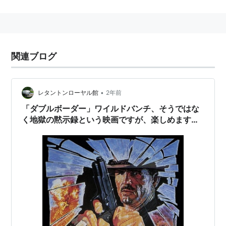
監督：
ウォルター・ヒル
製作：
バズ・フェイトシャンズ
製作総指揮：
マリオ・カサール
、
アンドリュー・G・
関連ブログ
ヴァイナ
脚本：
デリック・ウォッシュバーン
、
ハリー・クレ
イナー
•
レタントンローヤル館
2年前
原案：
ジョン・ミリアス
、
フレッド・レクサー
「ダブルボーダー」ワイルドバンチ、そうではな
撮影：
マシュー・レオネッティ
く地獄の黙示録という映画ですが、楽しめます
編集：
フリーマン・デイヴィス
、
デヴィッド・ホー
が…
ルデン
、
ビリー・ウェバー
音楽：
ジェリー・ゴールドスミス
キャスト
ニック・ノルティ
パワーズ・ブース