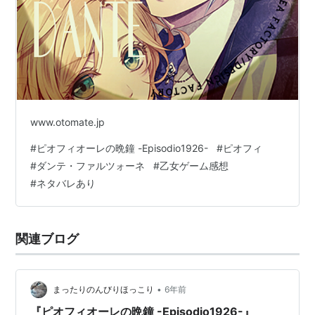
www.otomate.jp
#
ピオフィオーレの晩鐘 -Episodio1926-
#
ピオフィ
#
ダンテ・ファルツォーネ
#
乙女ゲーム感想
#
ネタバレあり
関連ブログ
•
まったりのんびりほっこり
6年前
『ピオフィオーレの晩鐘 -Episodio1926-』