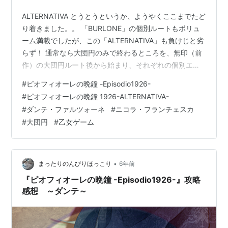
ALTERNATIVA とうとうというか、ようやくここまでたど
り着きました。。 「BURLONE」の個別ルートもボリュ
ーム満載でしたが、この「ALTERNATIVA」も負けじと劣
らず！ 通常なら大団円のみで終わるところを、無印（前
作）の大団円ルート後から始まり、それぞれの個別エン
ディングと大団円エンディングまで用意された、このサ
#
ピオフィオーレの晩鐘 -Episodio1926-
ービス精神旺盛のシナリオ。 本当に制作スタッフの皆様
#
ピオフィオーレの晩鐘 1926-ALTERNATIVA-
には頭が下がります。。 今回、ダンテ→大団円→二コラ
#
ダンテ・ファルツォーネ
#
ニコラ・フランチェスカ
の順でクリアしましたが、感想につきましては、ダンテ
#
大団円
#
乙女ゲーム
→二コラ→大団円の方がキレイな順番ですのでそのよう
にさせていただきます。 リンク ※若干ネタバレがありま
すので、読ま…
•
まったりのんびりほっこり
6年前
『ピオフィオーレの晩鐘 -Episodio1926-』攻略
感想 ～ダンテ～