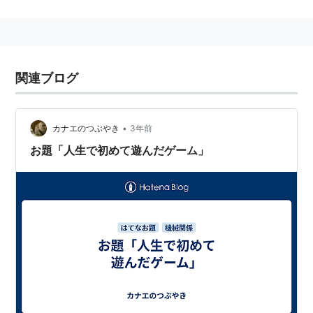
転させるポニーテールスピンで敵を攻撃したり、長い滞
空時間で空中を移動することができる。
登場作品
関連ブログ
スーパードンキーコング2 ディクシー&ディディー
スーパードンキーコング3 謎のクレミス島
•
カナエのつぶやき
3年前
ドンキーコンガ2
お題「人生で初めて遊んだゲーム」
ドンキーコンガ3
ぶらぶらドンキー
スーパーマリオスタジアム ミラクルベースボール
ドンキーコング たるジェットレース
マリオバスケ3on3
ドンキーコング ジャングルクライマー
スーパーマリオスタジアム ファミリーベースボール
ドンキーコング トロピカルフリーズ