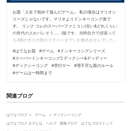
お題「人生で初めて遊んだゲーム」 私の場合はマリオシ
リーズじゃないです。マリオよりドンキーコング派で
す。 リンク コレのスーパーファミコン(古い&どれくらい
の世代の人かバレそう…。)版です。当時自力で頑張って
も4面のボスの前のステージまでしか進めませんでした>
<大きな蜂のボス(クインB)怖かったです。(遠い小学生の
#
はてなお題
#
ゲーム
#
ドンキーコングシリーズ
記憶)しかも当時親の謎の理不尽ルールのせいで週に妹と
#
スーパードンキーコング2 ディクシー&ディディー
同時で一時間しかゲームさせてもらえなくて、上達しな
#
ディクシーコング
#
苦行ゲー
#
理不尽な親のルール
いし、一気に一時間以内にセーブポイントまで行かない
#
ゲームは一時間まで
といけなくてかなり大変でした。当時インターネットど
ころか攻略サイトなんか無くて本屋から少ないお小遣い
で攻略本(4冊は持ってた)買って…
関連ブログ
はてなブログ
>
ゲーム
>
ディクシーコング
はてなブログ タグとは
ヘルプ
開発ブログ
はてなブログトップ