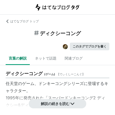
はてなブログ トップ
ディクシーコング
このタグでブログを書く
言葉の解説
ネットで話題
関連ブログ
ディクシーコング
(
ゲーム
)
【
でぃくしーこんぐ
】
任天堂のゲーム、
ドンキーコングシリーズ
に登場するキ
ャラクター。
1995年に発売された「
スーパードンキーコング2 ディ
解説の続きを読む
クシー&ディディー
」で初登場。
ディディーコング
のガールフレンド。ポニーテールを回