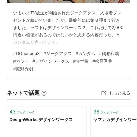
いよいよTV放送が開始されたジークアクス。入場者プレ
ゼントが続いていましたが、最終的には第８弾まで行き
ました。ラストはデザインワークス２。これだけで2,000
円近い価値があるのではないかと思える内容だった、と
ガンダムが言っている。
#
GQuuuuuuX
#
ジークアクス
#
ガンダム
#
鶴巻和哉
#
カラー
#
デザインワークス
#
金世俊
#
松原秀典
#
庵野秀明
ネットで話題
もっと見る
43
38
ブックマーク
ブックマーク
DesignWorks デザインワークス
ヤマナカデザインワー