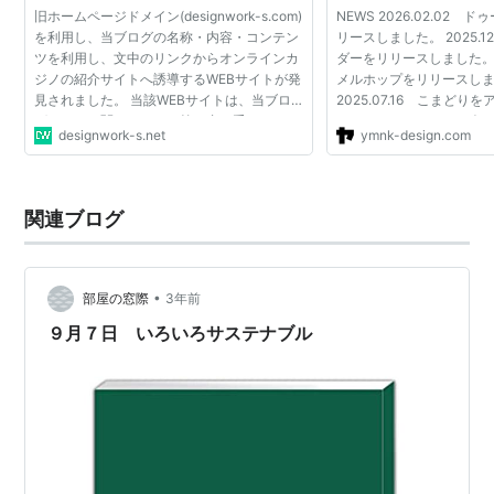
旧ホームページドメイン(designwork-s.com)
NEWS 2026.02.02
を利用し、当ブログの名称・内容・コンテン
リースしました。 2025.1
ツを利用し、文中のリンクからオンラインカ
ダーをリリースしました。 20
ジノの紹介サイトへ誘導するWEBサイトが発
メルホップをリリースし
見されました。 当該WEBサイトは、当ブロ
2025.07.16 こまど
グとなんら関わりのない第三者の手によって
た。 2025.07.07 ス
designwork-s.net
ymnk-design.com
作成されたもので、当ブログとは一切関係ご
スしました。 2024.11.
ざいません。 旧ドメ...
リースしました。 2023.12.15
関連ブログ
•
部屋の窓際
3年前
９月７日 いろいろサステナブル