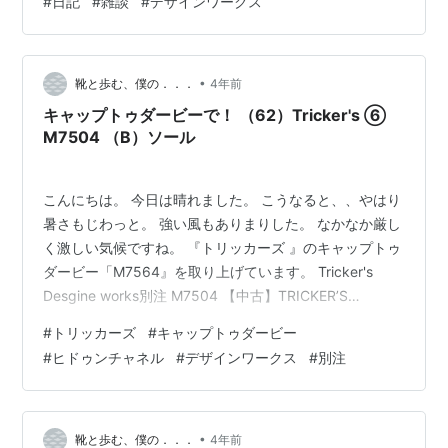
#
日記
#
雑談
#
デザインワークス
味い！＊職場で明らかにコロナを撒き散らしている御仁
がいるのだが、『頑張って出社している自分』に酔って
いるので周囲の惨状が分からないらしい。五日以上経っ
•
てても体調悪い場合は休んで、自分の体大事でしょ、と
靴と歩む、僕の．．．
4年前
いう上司のマイルドな説得もスルー。むしろ『コロナに
キャップトゥダービーで！ （62）Tricker's ⑥
なった私を責めてる！』と被害妄想を各所にアピール。
M7504 （B）ソール
ハー…
こんにちは。 今日は晴れました。 こうなると、、やはり
暑さもじわっと。 強い風もありまりした。 なかなか厳し
く激しい気候ですね。 『トリッカーズ 』のキャップトゥ
ダービー「M7564』を取り上げています。 Tricker's
Desgine works別注 M7504 【中古】TRICKER’S
×DESIGNWORKS ストレートチップシューズ ブラウン
#
トリッカーズ
#
キャップトゥダービー
サイズ：7 1／2 【050822】（トリッカーズ） 楽天で購
#
ヒドゥンチャネル
#
デザインワークス
#
別注
入 ユーズドで、サイズは７h -５です。 これまでカント
リー寄りの靴が多かったですが、 今回はドレス寄りか
と！！？ 羽根 5ホールです。 レースホールに鳩目は見え
ませんね。 ドレ…
•
靴と歩む、僕の．．．
4年前