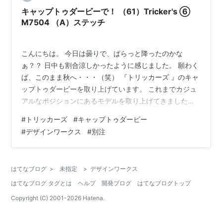
キャップトゥダービーで！ （61）Tricker's ⑥
M7504 （A）ステッチ
こんにちは。 今日は曇りで、ぱらっと降ったのかな
ぁ？？ 日中も割合涼しかったように感じました。 願わく
ば、このまま秋へ・・・（笑） 『トリッカーズ 』のキャ
ップトゥダービーを取り上げています。 これまでカジュ
アルなポジションにあるモデルを取り上げてきました
が、 今回はドレスなポジションかも！？？ Tricker's
#
トリッカーズ
#
キャップトゥダービー
Desgine works別注 M7504 【中古】TRICKER’S
#
デザインワークス
#
別注
×DESIGNWORKS ストレートチップシューズ ブラウン
サイズ：7 1／2 【050822】（トリッカーズ） 楽天で購
入 ユーズドで、サイズは７h -５です。 ソックシートを
はてなブログ
>
未指定
>
デザインワークス
見てみると、 『DESIGNE…
はてなブログ タグとは
ヘルプ
開発ブログ
はてなブログトップ
Copyright (C) 2001-
2026
Hatena.