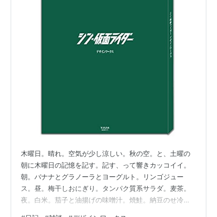
木曜日。晴れ。空気が少し涼しい。秋の空。と、土曜の
朝に木曜日の記憶を記す。記す、って響きカッコイイ。
朝。バナナとグラノーラとヨーグルト。リンゴジュー
ス。昼。梅干しおにぎり。タンパク質系サラダ。麦茶。
夜。白米。茄子と油揚げの味噌汁。焼鮭。納豆のせ冷
奴。食後に頂き物のぶどう。人生初ナガノパープル。美