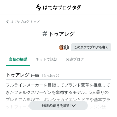
はてなブログ トップ
トゥアレグ
このタグでブログを書く
言葉の解説
ネットで話題
関連ブログ
トゥアレグ
(
一般
)
【
とぅあれぐ
】
フルラインメーカーを目指してブランド変革を推進して
きたフォルクスワーゲンを象徴するモデル。5人乗りの
プレミアムSUVで、ポルシェカイエンとドアや基本プラ
解説の続きを読む
ットフォームを共有している。搭載されるエンジンは
3.2LのV6と4.2LのV8の2種類。