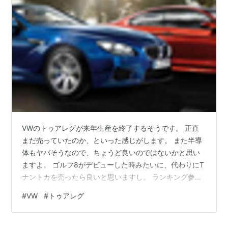
VWのトゥアレグが来年生産を終了するそうです。 正直
まだ売っていたのか、といった感じがします。 また半導
体もヤバそうなので、ちょうど良いのではないかと思い
ますよ。 ゴルフ8がデビューした時みたいに、代わりにT
ナントカを売ったら良いと思いますし。 ランキング参加
中CAR ＜国産輸入車問わず＞ ランキング参加中自動車
#
VW
#
トゥアレグ
ランキング参加中車好き ランキング参加中gooからきま
した