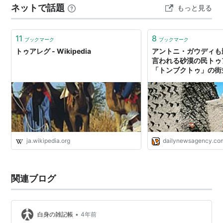
ネットで話題
もっと見る
11
8
ブックマーク
ブックマーク
トゥアレグ - Wikipedia
アントニ・ガウディも
言われる砂漠の民トゥ
「トンブクトゥ」の街
ja.wikipedia.org
dailynewsagency.co
関連ブログ
•
白身の雑記帳
4年前