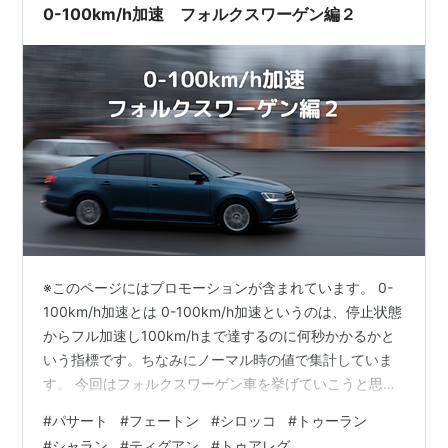
0-100km/h加速 フォルクスワーゲン編２
※このページにはプロモーションが含まれています。 0-
100km/h加速とは 0-100km/h加速というのは、停止状態
からフル加速し100km/hまで達するのに何秒かかるかと
いう指標です。ちなみにノーマル時の値で集計していま
す。 今回はフォルクスワーゲン車を挙げていこうと思い
ます。およそ2010年ぐらいのモデルについて資料があり
#
パサート
#
フェートン
#
シロッコ
#
トゥーラン
ましたので列挙していきます。 前回はこちら フォルクス
#
シャラン
#
ティグアン
#
トゥアレグ