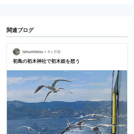
関連ブログ
•
tatsumitatsu
4ヶ月前
初島の初木神社で初木姫を想う