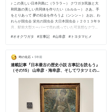
♪ この美しい日本列島に（ラララ～） クワガタ民族と大
和民族の美しい共同体を作りたい（ルルル～） さあ、手
をとりあって 夢の社会を作ろうよ（ンンン～） おお、わ
れらが国虫会 栄光の国虫会 大日本国虫会 ♪ ２０１３年９
月、駅前大型スーパーで売れ残っていた可哀想なクワガ
タを引き取ってやりました。はじめは、可哀想で引き取
#
オオクワガタ
#
古事記
#
山幸彦
#
トヨタマヒメ
っただけでしたが、その魅力にとりつかれていくように
なりました。そのうち、日本に「国虫」が決まっていな
いことに気づき、この魅力あるクワガタを「日本の国虫
•
にしよう」という高い志をもつようになりました。そし
時の化石
5年前
て、ついに、その志を遂げるべく「国虫会」を結成しま
連載記事『日本最古の歴史小説 古事記を読もう』
した。総裁をはじめ要職にはわたし…
（その15） 山幸彦・海幸彦、そしてワタツミの物
語