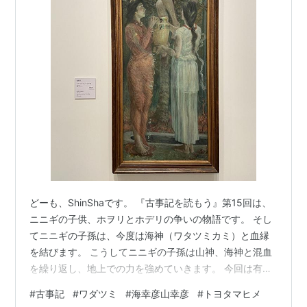
どーも、ShinShaです。 『古事記を読もう』第15回は、
ニニギの子供、ホヲリとホデリの争いの物語です。 そし
てニニギの子孫は、今度は海神（ワタツミカミ）と血縁
を結びます。 こうしてニニギの子孫は山神、海神と混血
を繰り返し、地上での力を強めていきます。 今回は有名
な物語なので、ご存知の方も多いと思います。 竜宮城を
#
古事記
#
ワダツミ
#
海幸彦山幸彦
#
トヨタマヒメ
思わせるワタツミ宮。 水を操る神、敵を溺（おぼれ）れ