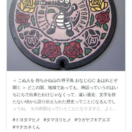
＜ こぬ人を 待ちかね山の 呼子鳥 おなじ心に あはれとぞ
聞く ＞ どこの国、地域であっても、神話っていうのはい
ちにちで出来たわけじゃなくって、遠い過去、文字を持
たない頃から語り伝えられた歴史ってことになるんでし
ょうね。 その内容はっていうことになりますと、よくま
あ、考えましたよねっていうエピソードがふんだんにあ
#
トヨタマヒメ
#
タマヨリヒメ
#
ウガヤフキアエズ
ります。 ストーリーテリングとしてのツッコミどころ満
#
マチカネくん
載だとしても、どのエピソードでもそれをじっくり読め