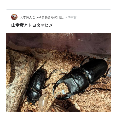
ば、なかなか考えさせられて、納得させられる部分も多
いですよねえ。 みんさんご存じ、日本の神話はイザナ
ギ、イザナミの国造りから始まります。 イザナギ、イザ
•
天才詩人こうやまあきらの日記!
3年前
ナミの間に生まれた子どもはたくさ…
山幸彦とトヨタマヒメ