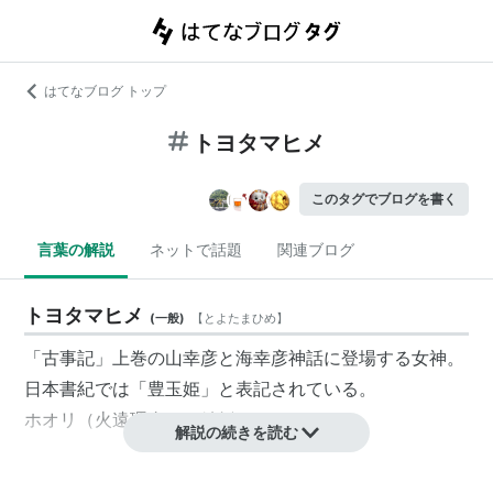
はてなブログ トップ
トヨタマヒメ
このタグでブログを書く
言葉の解説
ネットで話題
関連ブログ
トヨタマヒメ
(
一般
)
【
とよたまひめ
】
「古事記」上巻の山幸彦と海幸彦神話に登場する女神。
日本書紀では「
豊玉姫
」と表記されている。
ホオリ
（
火遠理命
）と結婚した。
解説の続きを読む